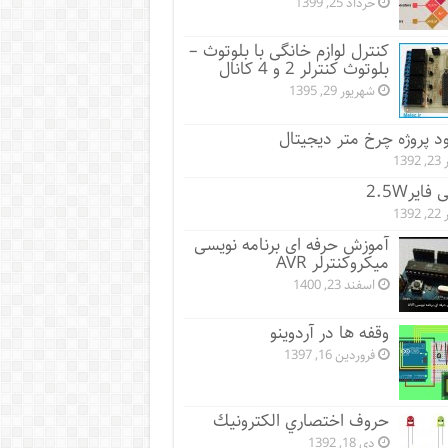
خرداد 25, 1399
کنترل لوازم خانگی با بلوتوث –
بلوتوث کنترلر 2 و 4 کانال
شهریور 29, 1395
ود پروژه چرخ متر دیجیتال
1392
فایر2.5W
1392
آموزش حرفه ای برنامه نویسی
میکروکنترلر AVR
اسفند 23, 1400
وقفه ها در آردوینو
فروردین 16, 1397
حروف اختصاري الكترونيك
دی 18, 1392