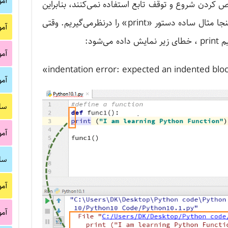
آم
 کردن شروع و توقف تابع استفاده نمی‌کنند، بنابراین
تنها بر این تورفتگی ها اتکا دارند. در اینجا مثال ساده دستور «print» را درنظرمی‌گیریم. وقتی
آم
آم
آم
سا
آم
سا
آم
آم