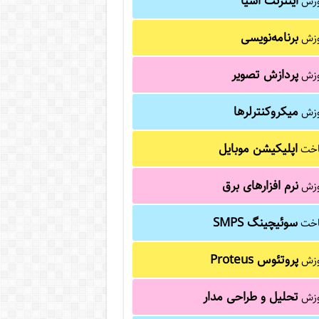
اینترنت اشیا
وزش
برنامه‌نویسی
وزش
پردازش تصویر
وزش
میکروکنترلرها
وزش
اپلیکیشن موبایل
خت
نرم افزارهای برق
وزش
سوئیچینگ SMPS
خت
پروتئوس Proteus
وزش
تحلیل و طراحی مدار
وزش