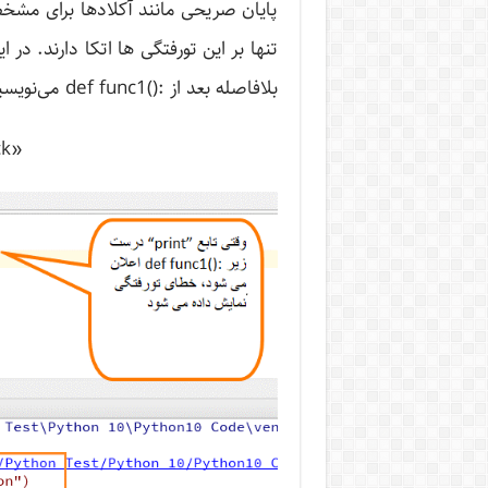
پایان صریحی مانند آکلادها برای مشخص
بلافاصله بعد از :()def func1 می‌نویسیم print ، خطای زیر نمایش داده می‌شود:
«indentation error: expected an indented block»