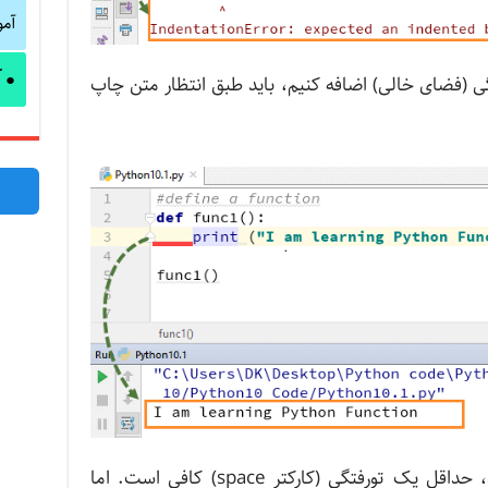
آم
آ
●
ر ابتدای دستور print تورفتگی (فضای خالی) اضافه کنیم، باید طبق انتظار متن چاپ
برای اینکه کد شما به درستی کار کند، حداقل یک تورفتگی (کارکتر space) کافی است. اما