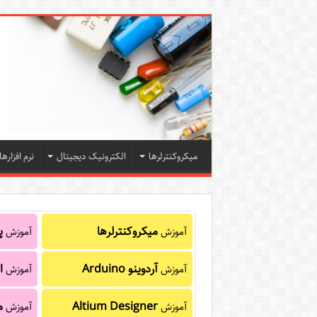
میکروکنترلرها
الکترونیک دیجیتال
نرم افزارها
میکروکنترلرها
پا
آموزش
آموزش
آردوینو Arduino
ا
آموزش
آموزش
Altium Designer
م
آموزش
آموزش