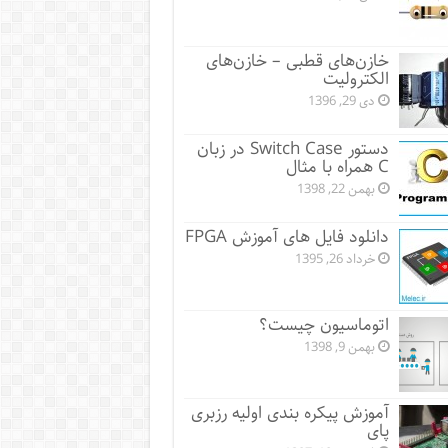
خازن‌های قطبی – خازن‌های
الکترولیت
دی 29, 1396
دستور Switch Case در زبان
C همراه با مثال
بهمن 22, 1398
دانلود فایل های آموزش FPGA
خرداد 26, 1395
اتوماسیون چیست؟
بهمن 9, 1398
آموزش پیکره بندی اولیه رزبری
پای