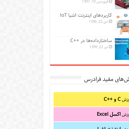
فروردین 10, 1397
کاربردهای اینترنت اشیا IoT
دی 22, 1396
ساختارداده‌ها در ++C
تیر 22, 1399
ش‌های مفید فرادرس
C و C++‎
وزش
اکسل Excel
وزش