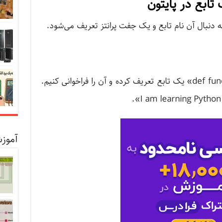
تابع در پایتون
اجازه دهید با استفاده از دستور «:()def func1» یک تابع تعریف کرده و آن را فراخوانی کنیم.
آموزش