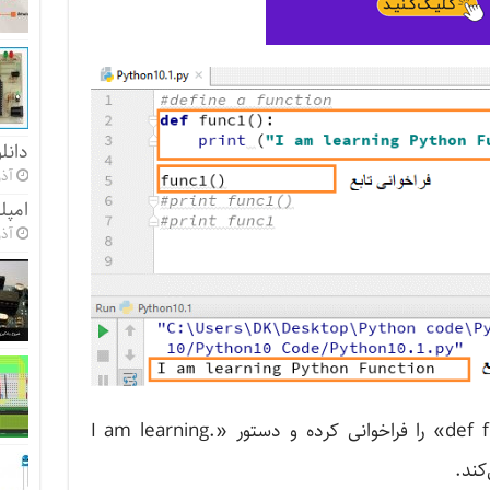
دانل
آذر 23, 
امپلی 
آذر 22, 
دستور ()print func1 تابع «:()def func1» را فراخوانی کرده و دستور «.I am learning