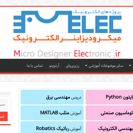
سایر موضوعات آموزشی
رزبری‌پای
آردوینو
تماس با ما
یتون Python
مهندسی برق
دروس
توماسیون صنعتی
متلب MATLAB
آموزش
هندسی الکترونیک
رباتیک Robatics
آموزش