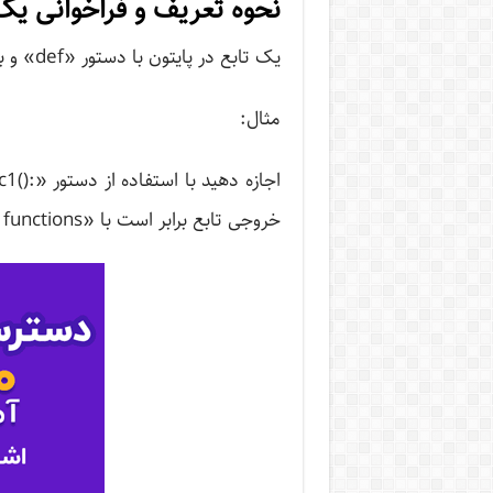
نحوه تعریف و فراخوانی یک 
یک تابع در پایتون با دستور «def» و به دنبال آن نام تابع و یک جفت پرانتز تعریف می‌شود.
مثال:
خروجی تابع برابر است با «I am learning Python functions».