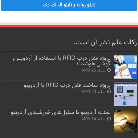
تابلو روان و تابلو ال ای دی
زکات علم نشر آن است.
پروژه قفل‌ درب RFID با استفاده از آردوینو و
گوشی هوشمند
اسفند 25, 1400
پروژه ساخت قفل‌ درب RFID با آردوینو
اسفند 20, 1400
تغذیه آردوینو با سلول‌های خورشیدی آردوینو
اسفند 14, 1400