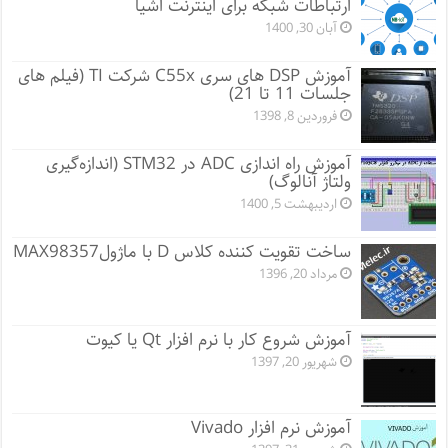
ارتباطات شبکه برای اینترنت اشیا
آبان 30, 1400
آموزش DSP های سری C55x شرکت TI (فیلم های
جلسات 11 تا 21)
فروردین 8, 1398
آموزش راه اندازی ADC در STM32 (اندازه‌گیری
ولتاژ آنالوگ)
اردیبهشت 5, 1400
ساخت تقویت کننده کلاس D با ماژولMAX98357
مرداد 20, 1396
آموزش شروع کار با نرم افزار Qt یا کیوت
شهریور 20, 1397
آموزش نرم افزار Vivado