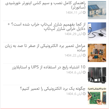
راهنمای کامل نصب و سیم کشی اینورتر خورشیدی
(سانورتر)
آذر 11, 1404
از کجا بفهمیم شارژر لپ‌تاپ خراب شده است؟ +
دلایل خرابی شارژر لپ‌تاپ
آبان 29, 1404
مراحل تعمیر برد الکترونیکی از صفر تا صد به زبان
ساده
آبان 22, 1404
10 اشتباه رایج در استفاده از UPS و استابلایزر
آبان 6, 1404
چگونه یک برد الکترونیکی را تعمیر کنیم؟
آبان 6, 1404