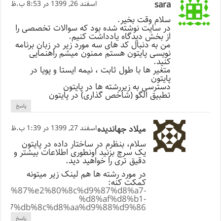
sara
اسفند 26, 1399 در 8:53 ب.ظ
سلام وقت بخیر.
در سایت نوشته شده بود که سوالات تخصصی را
از بخش دیدگاه یادداشت کنیم.
من به دنبال کد های سه مورد زیر در زبان برنامه
نویسی پایتون هستم ممنون میشم راهنمایی
کنید.
متغیر ها با طول ثابت ، نیمه ایستا و پویا در
پایتون
دسترسی به زیررشته ها در پایتون
تطبیق الگو (شاخص گذاری) در پایتون
پاسخ
میلاد جهاندیده
اسفند 27, 1399 در 1:39 ب.ظ
سلام، بنظرم در ساختار داده در پایتون
یک سرچ بزنید اونطوری اطلاعات بیشتر و
دقیق تری را خواهید دید.
در مورد رشته ها هم لینک زیر میتونه
کمکت کنه:
aa%d9%87%e2%80%8c%d9%87%d8%a7-
%d8%af%d8%b1-
%a7%db%8c%d8%aa%d9%88%d9%86/
پاسخ