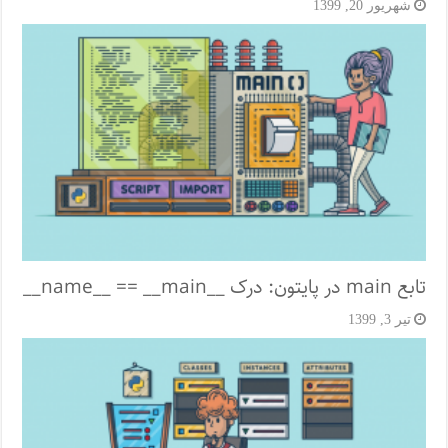
شهریور 20, 1399
تابع main در پایتون: درک __name__ == __main__
تیر 3, 1399