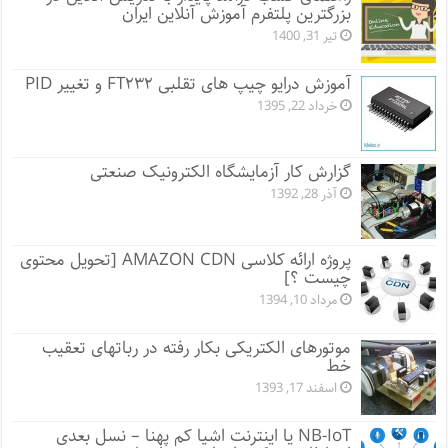
بزرگترین پلتفرم آموزش آنلاین ایران
تیر 31, 1400
آموزش درایو چیپ های تقلبی FT۲۳۲ و تغییر PID
خرداد 22, 1395
گزارش کار آزمایشگاه الکترونیک صنعتی
آذر 28, 1392
پروژه ارائه کلاسی AMAZON CDN [تحویل محتوی
چیست ؟]
مرداد 10, 1394
موتورهای الکتریکی بکار رفته در رباتهای تعقیب
خط
اسفند 17, 1393
NB-IoT یا اینترنت اشیا کم پهنا – نسل بعدی