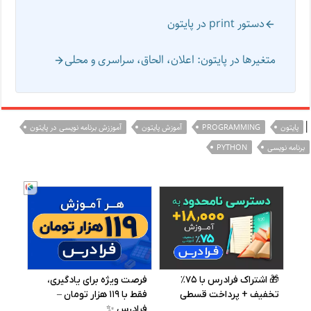
دستور print در پایتون
متغیرها در پایتون: اعلان، الحاق، سراسری و محلی
|
پایتون
PROGRAMMING
آموزش پایتون
آموززش برنامه نویسی در پایتون
برنامه نویسی
PYTHON