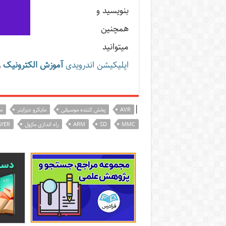
بنویسید و
همچنین
میتوانید
اپلیکیشن اندرویدی
آموزش الکترونیک
ر
|
AVR
پخش کننده موسیقی
مایکرو دیزاینر
ماژ
MMC
SD
ARM
راه اندازی ماژول
AYER