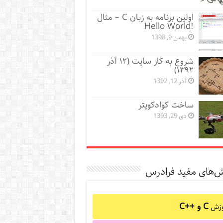
اولین برنامه به زبان C – مثال
!Hello World
بهمن 9, 1398
شروع به کار سایت (۱۲ آذر
۱۳۹۲)
آذر 12, 1392
ساخت کوادکوپتر
دی 29, 1393
ش‌های مفید فرادرس
C و C++‎
وزش