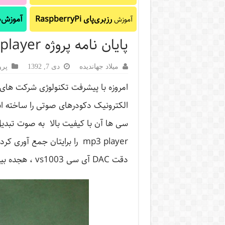
رزبری‌پای RaspberryPi
آموزش‌ه
آموزش
پایان نامه پروژه mp3 player + دیتاشیت + شماتیک
میلاد جهاندیده
دی 7, 1392
پرو
امروزه با پیشرفت تکنولوژی شرکت های پ
الکترونیک دکودرهای صوتی را ساخته اند
سی ها آن با کیفیت بالا به صوت تبدی
mp3 player را برایتان جمع آ
دقت DAC آی سی vs1003 ، هجده بیت می باشد .