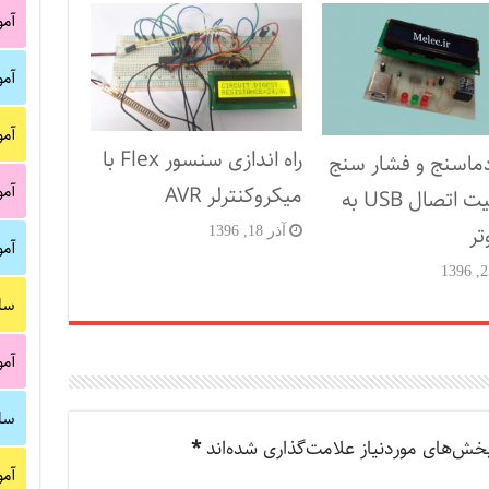
آم
آم
آم
راه اندازی سنسور Flex با
دماسنج و فشار سنج
آم
میکروکنترلر AVR
با قابلیت اتصال USB به
تر
آذر 18, 1396
آم
سا
آم
سا
خش‌های موردنیاز علامت‌گذاری شده‌اند
*
آم