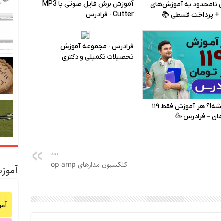
بعد
کلکسیون مدارهای op amp
آموز
آم