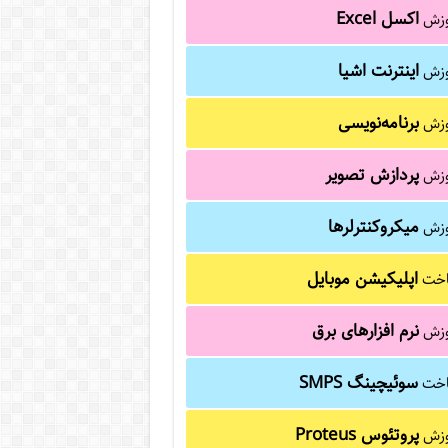
اکسل Excel
وزش
اینترنت اشیا
وزش
برنامه‌نویسی
وزش
پردازش تصویر
وزش
میکروکنترلرها
وزش
اپلیکیشن موبایل
خت
نرم افزارهای برق
وزش
سوئیچینگ SMPS
خت
پروتئوس Proteus
وزش