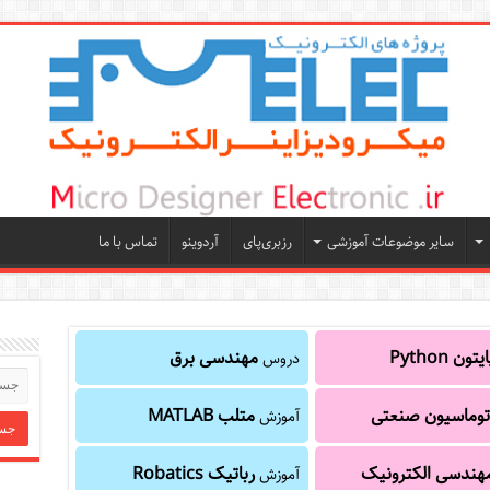
سایر موضوعات آموزشی
رزبری‌پای
آردوینو
تماس با ما
یتون Python
مهندسی برق
دروس
توماسیون صنعتی
متلب MATLAB
آموزش
هندسی الکترونیک
رباتیک Robatics
آموزش