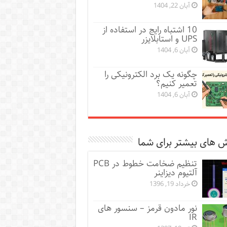
آبان 22, 1404
10 اشتباه رایج در استفاده از
UPS و استابلایزر
آبان 6, 1404
چگونه یک برد الکترونیکی را
تعمیر کنیم؟
آبان 6, 1404
 های بیشتر برای شما
تنظیم ضخامت خطوط در PCB
آلتیوم دیزاینر
خرداد 19, 1396
نور مادون قرمز – سنسور های
IR