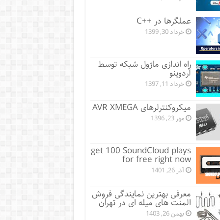
عملگرها در ++C
خرداد 30, 1399
راه اندازی ماژول شبکه توسط
آردوینو
خرداد 11, 1397
میکروکنترلرهای AVR XMEGA
مهر 23, 1396
get 100 SoundCloud plays
for free right now
آذر 26, 1401
معرفی بهترین نمایندگی فروش
المنت های میله ای در تهران
بهمن 26, 1403