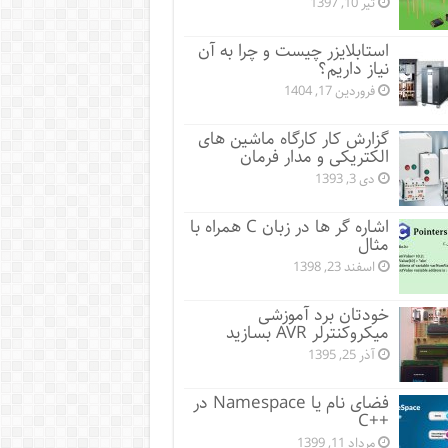
تیر 10, 1397
استابلایزر چیست و چرا به آن
نیاز داریم؟
فروردین 17, 1404
گزارش کار کارگاه ماشین های
الکتریکی و مدار فرمان
دی 3, 1393
اشاره گر ها در زبان C همراه با
مثال
اسفند 23, 1398
خودتان برد آموزشی
میکروکنترلر AVR بسازید
آذر 25, 1395
فضای نام یا Namespace در
++C
مرداد 11, 1399