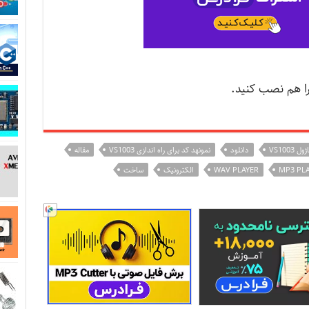
ا هم نصب کنید.
ول VS1003
دانلود
نمونهد کد برای راه اندازی VS1003
مقاله
MP3 PL
WAV PLAYER
الکترونیک
ساخت