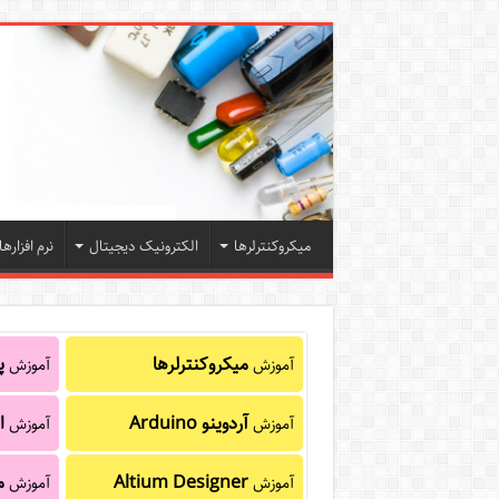
میکروکنترلرها
الکترونیک دیجیتال
نرم افزارها
میکروکنترلرها
پا
آموزش
آموزش
آردوینو Arduino
ا
آموزش
آموزش
Altium Designer
م
آموزش
آموزش