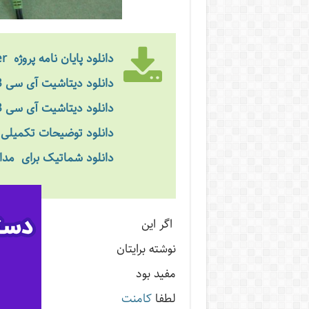
دانلود پایان نامه پروژه mp3 player با ال سی دی رنگی و تاچ اسکرین
دانلود دیتاشیت آی سی vs1003
دانلود دیتاشیت آی سی vs1003 فارسی
دانلود توضیحات تکمیلی و 
دانلود شماتیک برای مدا
اگر این
نوشته‌ برایتان
مفید بود
لطفا
کامنت