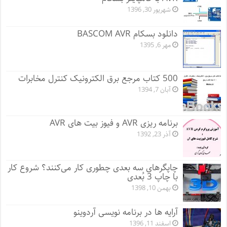
شهریور 30, 1396
دانلود بسکام BASCOM AVR
مهر 6, 1395
500 کتاب مرجع برق الکترونیک کنترل مخابرات
آبان 7, 1394
برنامه ریزی AVR و فیوز بیت های AVR
آذر 23, 1392
چاپگرهای سه بعدی چطوری کار می‌کنند؟ شروع کار
با چاپ 3 بُعدی
بهمن 10, 1398
آرایه ها در برنامه نویسی آردوینو
اسفند 11, 1396