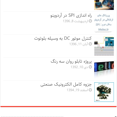
راه اندازی SPI در آردوینو
اردیبهشت 8, 1396
کنترل موتور DC به وسیله بلوتوث
آبان 11, 1396
پروژه تابلو روان سه رنگ
دی 10, 1392
جزوه کامل الکترونیک صنعتی
اسفند 19, 1394