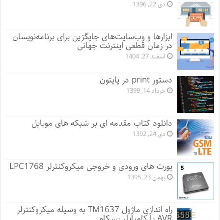
دی 22, 1396
ابزارها و وب‌سایت‌های جایگزین برای برنامه‌نویسان
در زمان قطعی اینترنت جهانی
اسفند 27, 1404
دستور print در پایتون
خرداد 14, 1399
دانلود کتاب مقدمه ای بر شبکه های موبایل
دی 24, 1392
پورت های ورودی و خروجی میکروکنترلر LPC1768
بهمن 23, 1395
راه اندازی ماژول TM1637 به وسیله میکروکنترلر
AVR با کامپایلر بسکام