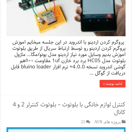
پروگرم کردن اردینو با اندروید در این جلسه میخایم اموزش
پروگرم کردن اردینو رو‌ توسط ارتباط سریال از طریق بلوتوث
اموزش بدیم وسایل مورد نیاز اردینو مدل یونو/مگا… ماژول
بلوتوث مدل HC05 برد برد خازن 1uf مقاومت ۱۰۰اهم
گوشی اندروید نسخه 4.0.0+ نرم افزار bluino loader قابل
دریافت از گوگل …
ادامه نوشته »
کنترل لوازم خانگی با بلوتوث – بلوتوث کنترلر 2 و 4
کانال
پروژه های AVR
21