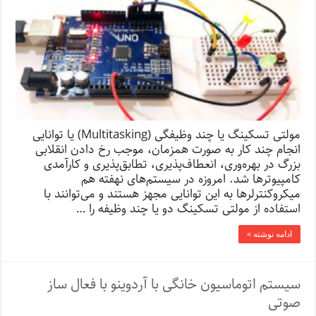
مولتی ‌تسکینگ یا چند وظیفگی (Multitasking) یا توانایی
انجام چند کار به صورت همزمان، موجب رخ دادن انقلابی
بزرگ در بهره‌وری، انعطاف‌پذیری، تطابق‌پذیری و کارآمدی
کامپیوترها شد. امروزه در سیستم‌های نهفته هم
میکروکنترلرها به این توانایی مجهز هستند و می‌توانند با
استفاده از مولتی ‌تسکینگ دو یا چند وظیفه را …
ادامه نوشته »
سیستم اتوماسیون خانگی با آردوینو با فعال ساز
صوتی