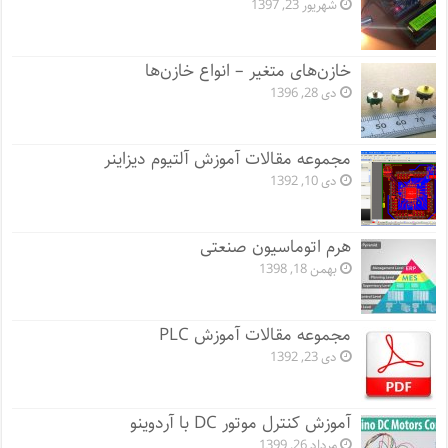
شهریور 23, 1397
خازن‌های متغیر – انواع خازن‌ها
دی 28, 1396
مجموعه مقالات آموزش آلتیوم دیزاینر
دی 10, 1392
هرم اتوماسیون صنعتی
بهمن 18, 1398
مجموعه مقالات آموزش PLC
دی 23, 1392
آموزش کنترل موتور DC با آردوینو
مرداد 26, 1399