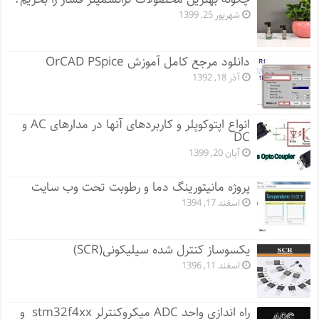
شهریور 25, 1399
دانلود مرجع کامل آموزش OrCAD PSpice
آذر 18, 1392
انواع اپتوکوپلر و کاربردهای آنها در مدارهای AC و
DC
آبان 20, 1399
پروژه مانيتورينگ دما و رطوبت تحت وب سایت
اسفند 17, 1394
یکسوساز کنترل شده سیلیکونی(SCR)
اسفند 11, 1396
راه اندازی واحد ADC میکروکنترلر stm32f4xx و