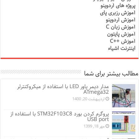
پروژه های آردوینو
آموزش رزبری پای
آموزش آردوینو
آموزش زبان C
آموزش پایتون
آموزش ++C
اینترنت اشیاء
مطالب بیشتر برای شما
مدار دیمر پاور LED با استفاده از میکروکنترلر
ATmega32
اردیبهشت 20, 1400
پروگرم کردن بورد STM32F103C8 با استفاده از
USB port
مهر 18, 1399