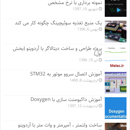
نمونه برداری با نرخ مشخص
شهریور 10, 1397
یک منبع تغذیه سوئیچینگ چگونه کار می کند
بهمن 6, 1396
پروژه طراحی و ساخت دیتالاگر با آردوینو (بخش
اول)
تیر 10, 1396
آموزش اتصال سروو موتور به STM32
اردیبهشت 8, 1400
آموزش داکیومنت سازی با Doxygen
اردیبهشت 12, 1397
ساخت ولتمتر ، آمپرمتر و وات متر با آردوینو