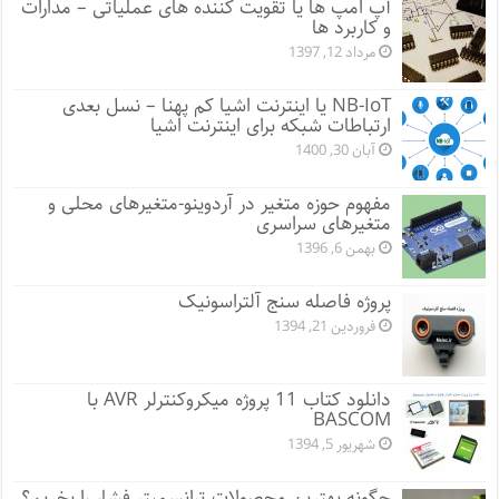
آپ امپ ها یا تقویت کننده های عملیاتی – مدارات
و کاربرد ها
مرداد 12, 1397
NB-IoT یا اینترنت اشیا کم پهنا – نسل بعدی
ارتباطات شبکه برای اینترنت اشیا
آبان 30, 1400
مفهوم حوزه متغیر در آردوینو-متغیرهای محلی و
متغیرهای سراسری
بهمن 6, 1396
پروژه فاصله سنج آلتراسونیک
فروردین 21, 1394
دانلود کتاب 11 پروژه میکروکنترلر AVR با
BASCOM
شهریور 5, 1394
چگونه بهترین محصولات ترانسمیتر فشار را بخریم؟