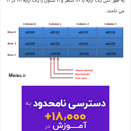
به طور کلی یک آرایه با m سطر و n ستون را یک آرایه m در n
می نامند.