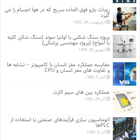
روبات بازو فوق العاده سریع که در هوا اجسام را می
گیرد
اردیبهشت 24, 1393
پروژه سنگ شکنی با اولترا سوند (سنگ شکن کلیه
با امواج) [پروژه مهندسی پزشکی]
شهریور 20, 1394
مقایسه عملکرد مغز انسان با کامپیوتر – تشابه ها
و تفاوت های مغز انسان و CPU
آبان 5, 1396
عملکرد پین های سیم کارت
آذر 29, 1392
اتوماسیون سازی فرآیندهای صنعتی با استفاده از
PLCها
آذر 5, 1399