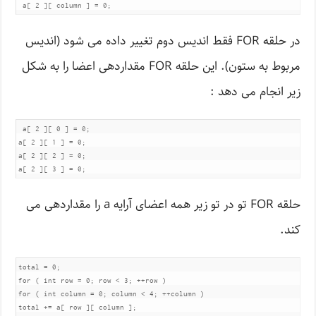
 a[ 2 ][ column ] = 0;
در حلقه FOR فقط اندیس دوم تغییر داده می شود (اندیس
مربوط به ستون). این حلقه FOR مقداردهی اعضا را به شکل
زیر انجام می دهد :
 a[ 2 ][ 0 ] = 0;

a[ 2 ][ 1 ] = 0;

a[ 2 ][ 2 ] = 0;

حلقه FOR تو در تو زیر همه اعضای آرایه a را مقداردهی می
کند.
total = 0;

for ( int row = 0; row < 3; ++row )

for ( int column = 0; column < 4; ++column )

total += a[ row ][ column ];