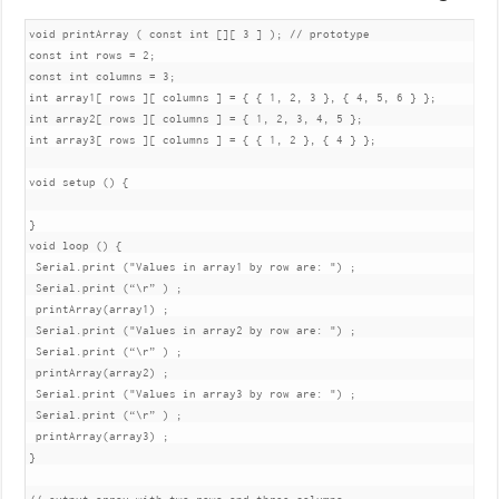
void printArray ( const int [][ 3 ] ); // prototype

const int rows = 2;

const int columns = 3;

int array1[ rows ][ columns ] = { { 1, 2, 3 }, { 4, 5, 6 } };

int array2[ rows ][ columns ] = { 1, 2, 3, 4, 5 };

int array3[ rows ][ columns ] = { { 1, 2 }, { 4 } };

void setup () {

}

void loop () {

 Serial.print ("Values in array1 by row are: ") ;

 Serial.print (“\r” ) ;

 printArray(array1) ;

 Serial.print ("Values in array2 by row are: ") ;

 Serial.print (“\r” ) ;

 printArray(array2) ;

 Serial.print ("Values in array3 by row are: ") ;

 Serial.print (“\r” ) ;

 printArray(array3) ;

}
