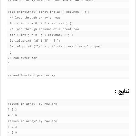
// output array with two rows and three columns

void printArray( const int a[][ columns ] ) {

 // loop through array's rows

 for ( int i = 0; i < rows; ++i ) {

 // loop through columns of current row

 for ( int j = 0; j < columns; ++j )

 Serial.print (a[ i ][ j ] );

 Serial.print (“\r” ) ; // start new line of output

 } 

// end outer for

}

// end function printArray
نتایج :
Values in array1 by row are:

1 2 3

4 5 6

Values in array2 by row are:

1 2 3

4 5 0
