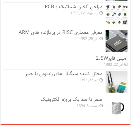
طراحی آنلاین شماتیک و PCB
اردیبهشت 1, 1395
معرفی معماری RISC در پردازنده های ARM
آذر 28, 1392
امپلی فایر2.5W
آذر 22, 1392
مختل کننده سیگنال های رادیویی یا جمر
دی 22, 1392
صفر تا صد یک پروژه الکترونیک
اسفند 5, 1394