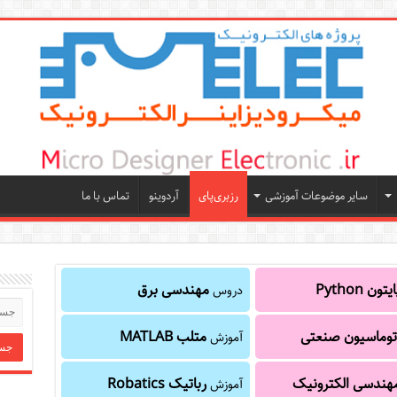
سایر موضوعات آموزشی
رزبری‌پای
آردوینو
تماس با ما
یتون Python
مهندسی برق
دروس
توماسیون صنعتی
متلب MATLAB
آموزش
هندسی الکترونیک
رباتیک Robatics
آموزش