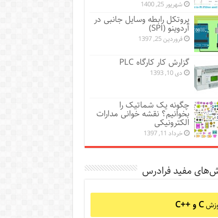
شهریور 25, 1400
پروتکل رابطه وسایل جانبی در
آردوینو (SPI)
فروردین 25, 1397
گزارش کار کارگاه PLC
دی 10, 1393
چگونه یک شماتیک را
بخوانیم؟ نقشه خوانی مدارات
الکترونیکی
خرداد 11, 1397
ش‌های مفید فرادرس
C و C++‎
وزش