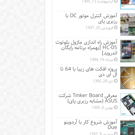
اردیبهشت 13, 1395
آموزش کنترل موتور DC با
رزبری پای
فروردین 25, 1397
آموزش راه اندازی ماژول بلوتوث
HC-05 [بهمراه برنامه رایگان
اندروید]
مرداد 19, 1394
پروژه افکت های زیبا با 64 تا
ال ای دی
دی 29, 1392
معرفی Tinker Board شرکت
ASUS (مشابه رزبری پای)
بهمن 6, 1395
آموزش شروع کار با آردوینو
Due
شهریور 9, 1397