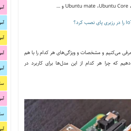
Ubuntu mate ،Ubuntu Cor و …
آم
آم
آم
 معرفی می‌کنیم و مشخصات و ویژگی‌های هر کدام را با هم
آم
یم که چرا هر کدام از این مدل‌ها برای کاربرد در
آم
سا
آم
سا
آم