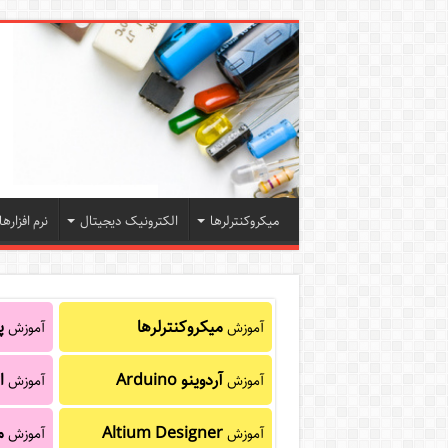
میکروکنترلرها
الکترونیک دیجیتال
نرم افزارها
میکروکنترلرها
پا
آموزش
آموزش
آردوینو Arduino
ا
آموزش
آموزش
Altium Designer
م
آموزش
آموزش