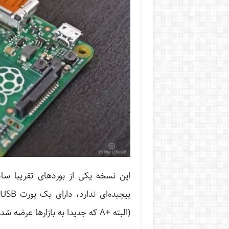
این نسخه یکی از بوردهای تقریبا سا
(البته +A که جدیدا به بازارها عرضه شده است دارای رم 512mb است)