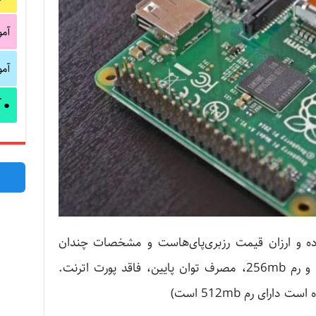
آم
آم
آ
●
ده و ارزان قیمت رزبری‌پای‌هاست و مشخصات چندان
پیچیده‌ای ندارد، دارای یک پورت USB و رم 256mb، مصرف توان پایین، فاقد پورت اترنت.