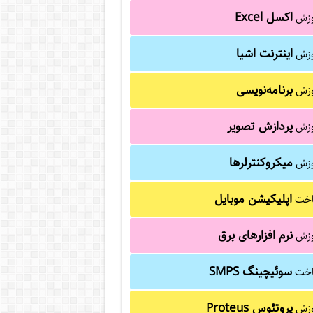
اکسل Excel
وزش
اینترنت اشیا
وزش
برنامه‌نویسی
وزش
پردازش تصویر
وزش
میکروکنترلرها
وزش
اپلیکیشن موبایل
خت
نرم افزارهای برق
وزش
سوئیچینگ SMPS
خت
پروتئوس Proteus
وزش