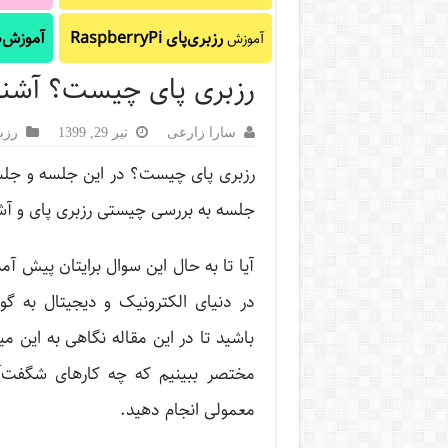
رزبری‌پای RaspberryPi
آموزش‌ه
آموزش
رزبری پای چیست؟ آشنایی
سارا زارعی
تیر 29, 1399
رزب
رزبری پای چیست؟ در این جلسه و جلسا
جلسه به بررسی چیستی رزبری پای و آشنا
آیا تا به حال این سوال برایتان پیش آم
در دنیای الکترونیک و دیجیتال به گ
باشید تا در این مقاله نگاهی به این می
مختصر ببینیم که چه کارهای شگفت‌آو
معمولی انجام دهید.