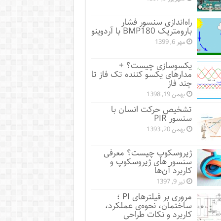
راه‌اندازی سنسور فشار
بارومتریک BMP180 با آردوینو
مهر 6, 1399
یکسوسازی چیست؟ +
مدارهای یکسو کننده تک فاز تا
چند فاز
بهمن 19, 1398
تشخیص حرکت انسان با
سنسور PIR
بهمن 20, 1393
ژیروسکوپ چیست؟ معرفی
سنسور های ژیروسکوپ و
کاربرد آن‌ها
تیر 9, 1397
مروری بر فیلترهای PI ؛
ساختمان، نحوه‌ی عملکرد،
کاربرد و نکات طراحی