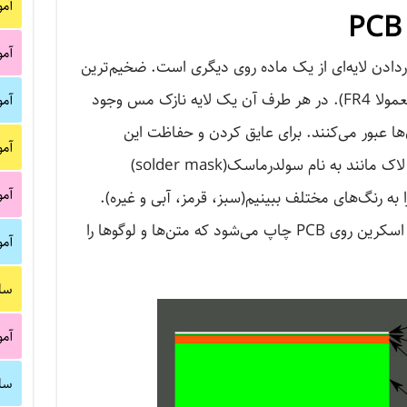
آم
آم
 از قراردادن لایه‌ای از یک ماده روی دیگری است. ضخیم‌ترین
بخش میانی برد یک ماده عایق است(معمولا FR4). در هر طرف آن یک لایه نازک مس وجود
آم
‌ها عبور می‌کنند. برای عایق کردن و حفاظت این
آم
لایه‌های مسی، آن‌ها را با یک لایه نازک لاک مانند به نام سولدرماسک(solder mask)
آم
انیم، که باعث می‌شود PCBها را به رنگ‌های مختلف ببینیم(سبز، قرمز، آبی و غیره).
نهایتا یک لایه جوهرمانند به نام سیلک اسکرین روی PCB چاپ می‌شود که متن‌ها و لوگوها را
آم
سا
آم
سا