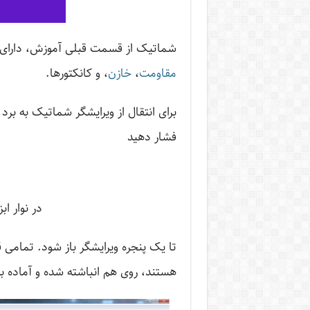
شماتیک از قسمت قبلی آموزش، دارای یک ATmega328P، کانکتور جک D
مقاومت
،
خازن
، و کانکتورها.
فشار دهید
در نوار اب
تا یک پنجره ویرایشگر باز شود. تمامی 
هستند، روی هم انباشته شده و آماده ب