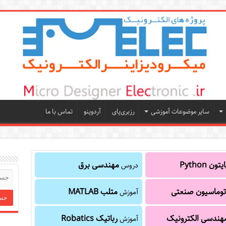
سایر موضوعات آموزشی
رزبری‌پای
آردوینو
تماس با ما
یتون Python
مهندسی برق
دروس
توماسیون صنعتی
متلب MATLAB
آموزش
هندسی الکترونیک
رباتیک Robatics
آموزش