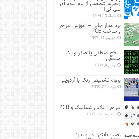
[تجربه شخصی از ترم سوم آی
سی تی]
مرداد 10, 1394
برد مدار چاپی – آموزش طراحی
و ساخت PCB
شهریور 11, 1397
سطح منطقی یا صفر و یک
منطقی
بهمن 4, 1398
پروژه تشخیص رنگ با آردوینو
خرداد 20, 1399
طراحی آنلاین شماتیک و PCB
اردیبهشت 1, 1395
نصب پایتون در ویندوز