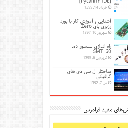
[Pycahrm IDE]
خرداد 14, 1399
آشنایی و آموزش کار با بورد
رزبری پای Zero
شهریور 10, 1397
راه اندازی سنسور دما
SMT160
فروردین 6, 1395
ساختار ال سی دی های
گرافیکی
دی 7, 1392
ش‌های مفید فرادرس