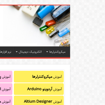
میکروکنترلرها
الکترونیک دیجیتال
نرم افزارها
میکروکنترلرها
پا
آموزش
آموزش
آردوینو Arduino
ا
آموزش
آموزش
Altium Designer
م
آموزش
آموزش