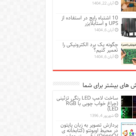
آبان 22, 1404
10 اشتباه رایج در استفاده از
UPS و استابلایزر
آبان 6, 1404
چگونه یک برد الکترونیکی را
تعمیر کنیم؟
آبان 6, 1404
 های بیشتر برای شما
ساخت لامپ LED رنگی تزئینی
(چراغ خواب چوبی با RGB
LED)
شهریور 4, 1396
پردازش تصویر به زبان پایتون
در محیط اوبونتو (کتابخانه ی