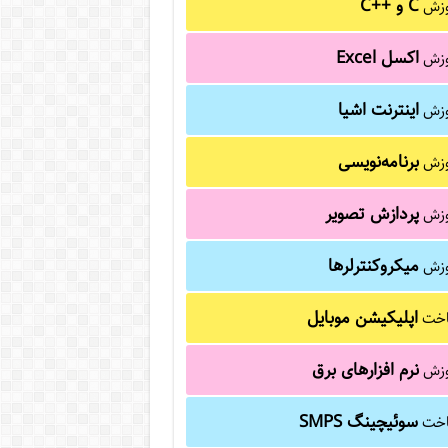
C و C++‎
وزش
اکسل Excel
وزش
اینترنت اشیا
وزش
برنامه‌نویسی
وزش
پردازش تصویر
وزش
میکروکنترلرها
وزش
اپلیکیشن موبایل
خت
نرم افزارهای برق
وزش
سوئیچینگ SMPS
خت