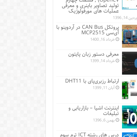
OpenCV) ; قسمت چهارم
تولید تصاویر باینری و معرفی
عملیات های مورفولوژیک
ین 14, 1396
پروتکل CAN Bus در آردوینو با
آی‌سی MCP2515
خرداد 16, 1400
معرفی دستور زبان پایتون
خرداد 14, 1399
ارتباط رزبری‌پای با DHT11
آبان 11, 1399
اینترنت اشیا – بازاریابی و
تبلیغات
بهمن 6, 1396
درس های رشته ICT ترم سوم