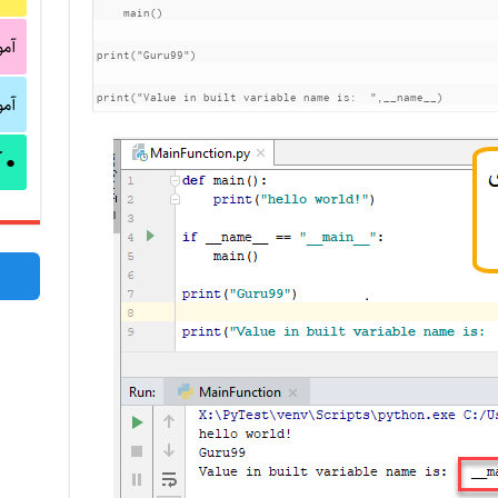
    main()

آم
print("Guru99")

آم
print("Value in built variable name is:  ",__name__)
آ
●