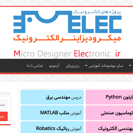
سایر موضوعات آموزشی
رزبری‌پای
آردوینو
تماس با ما
یتون Python
مهندسی برق
دروس
توماسیون صنعتی
متلب MATLAB
آموزش
هندسی الکترونیک
رباتیک Robatics
آموزش