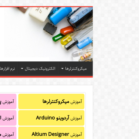
میکروکنترلرها
الکترونیک دیجیتال
نرم افزارها
میکروکنترلرها
پا
آموزش
آموزش
آردوینو Arduino
ا
آموزش
آموزش
Altium Designer
م
آموزش
آموزش