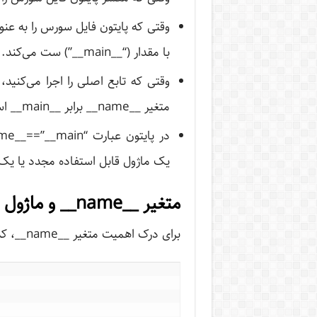
با مقدار (“__main__”) ست می‌کند.
متغیر __name__ برابر __main__ است یا نه.
یک ماژول قابل استفاده مجدد یا یک ب
متغیر __name__ و ماژول پایتون
برای درک اهمیت متغیر __name__، کد زیر را ملاحظه کنید: