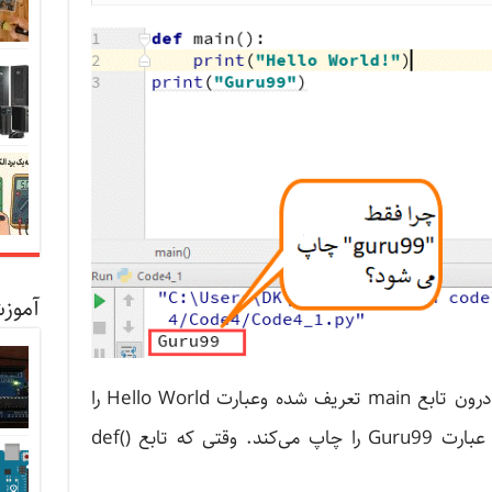
آموزش
در اینجا، دو بخش print داریم، اولی درون تابع main تعریف شده وعبارت Hello World را
چاپ می‌کند و دیگری مستقل بوده و عبارت Guru99 را چاپ می‌کند. وقتی که تابع ()def