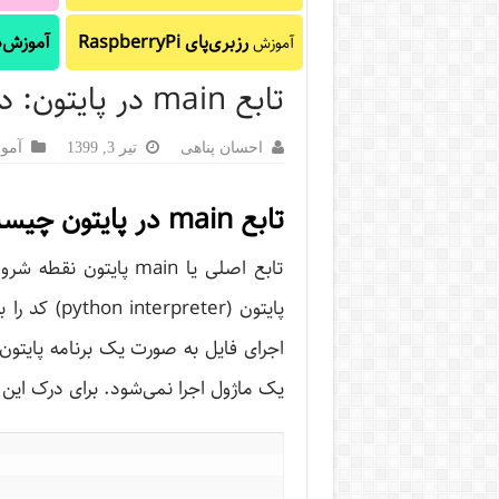
رزبری‌پای RaspberryPi
آموزش‌ه
آموزش
تابع main در پایتون: درک __name__ == __main__
احسان پناهی
تیر 3, 1399
آمو
تابع main در پایتون چیست؟
تابع اصلی یا main پای
پایتون (eter
اجرای فایل به صورت یک برنامه پایتون، 
یک ماژول اجرا نمی‌شود. برای درک این 