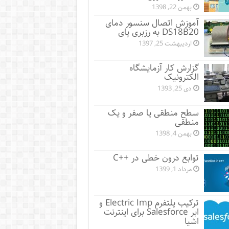
بهمن 22, 1398
آموزش اتصال سنسور دمای
DS18B20 به رزبری پای
اردیبهشت 25, 1397
گزارش کار آزمایشگاه
الکترونیک
دی 25, 1393
سطح منطقی یا صفر و یک
منطقی
بهمن 4, 1398
توابع درون خطی در ++C
مرداد 1, 1399
ترکیب پلتفرم Electric Imp و
ابر Salesforce برای اینترنت
اشیا