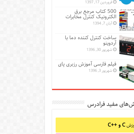
فروردین 17, 1397
500 کتاب مرجع برق
الکترونیک کنترل مخابرات
آبان 7, 1394
ساخت کنترل کننده دما با
آردوینو
شهریور 30, 1396
فیلم فارسی آموزش رزبری پای
شهریور 3, 1396
ش‌های مفید فرادرس
C و C++‎
وزش