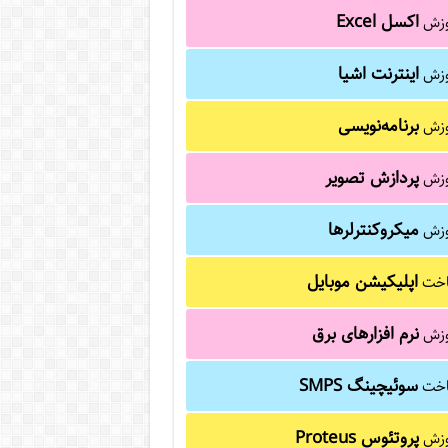
اکسل Excel
وزش
اینترنت اشیا
وزش
برنامه‌نویسی
وزش
پردازش تصویر
وزش
میکروکنترلرها
وزش
اپلیکیشن موبایل
خت
نرم افزارهای برق
وزش
سوئیچینگ SMPS
خت
پروتئوس Proteus
وزش