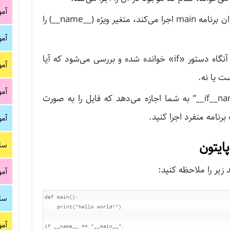
آم
وقتی که پایتون فایل سورس را به عنوان برنامه main اجرا می‌کند، متغیر ویژه (__name__) را
آم
وقتی که تابع اصلی را اجرا می‌کنید، آنگاه دستور «if» خوانده شده و بررسی می‌شود که آیا
آم
آم
در پایتون عبارت “if__name__==”__main__” به شما اجازه می‌دهد که فایل را به صورت
رنامه منفرد اجرا کنید.
آم
سا
آم
سا
def main():

    print("hello world!")

آم
if __name__ == "__main__":
