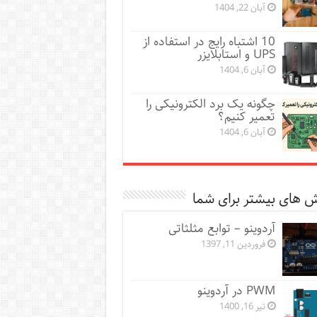
آبان 22, 1404
10 اشتباه رایج در استفاده از
UPS و استابلایزر
آبان 6, 1404
چگونه یک برد الکترونیکی را
تعمیر کنیم؟
آبان 6, 1404
 های بیشتر برای شما
آردوینو – توابع مثلثاتی
فروردین 11, 1397
PWM در آردوینو
تیر 16, 1400