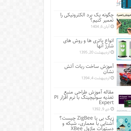
چگونه یک برد الکترونیکی را
تعمیر کنیم؟
آبان 6, 1404
انواع باتری ها و روش های
شارژ آنها
اردیبهشت 20, 1395
آموزش ساخت ربات آتش
نشان
اردیبهشت 4, 1394
مقاله آموزش طراحی منبع
تغذیه سوئیچینگ با نرم افزار PI
Expert
دی 9, 1392
زیگ‌ بی یا ZigBee چیست؟
آشنایی با معماری، شبکه و
دستورات ماژول XBee