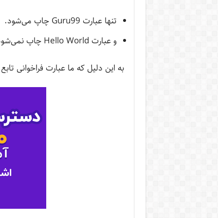
تنها عبارت Guru99 چاپ می‌شود.
و عبارت Hello World چاپ نمی‌شود.
به این دلیل که ما عبارت فراخوانی تابع “if__name__== “__main__” را اعلان نکرده ای