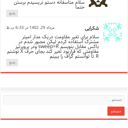
سلام متاسفانه دستم نریسیدم برستن
حتما
پاسخ
شکرایی
مرداد 29, 1402 در 6:33 ب.ظ
سلام برای تغیر مقاومت دریک مدار امیتر
مشترک استفاده کردم لیکن مجبور شدم در
باکس مقابل بنویسم sweep=R ودر پروپرتیز
مقاومتی که قراربود تغیر کند بجای حرف X نوشتم
R تا توانستم گراف را ببینم
پاسخ