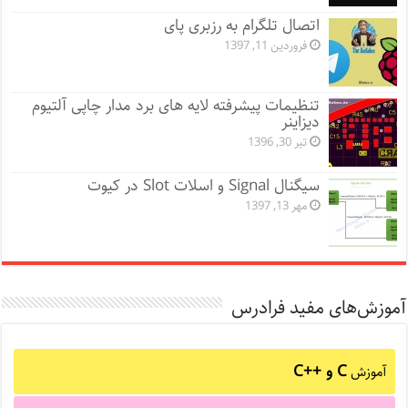
اتصال تلگرام به رزبری پای
فروردین 11, 1397
تنظیمات پیشرفته لایه های برد مدار چاپی آلتیوم
دیزاینر
تیر 30, 1396
سیگنال Signal و اسلات Slot در کیوت
مهر 13, 1397
آموزش‌های مفید فرادرس
C و C++‎
آموزش