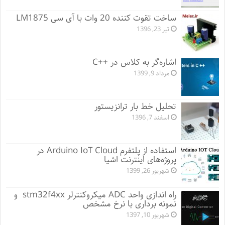
ساخت تقوت کننده 20 وات با آی سی LM1875
تیر 23, 1396
اشاره‌گر به کلاس در ++C
مرداد 9, 1399
تحلیل خط بار ترانزیستور
اسفند 7, 1396
استفاده از پلتفرم Arduino IoT Cloud در
پروژه‌های اینترنت اشیا
شهریور 26, 1399
راه اندازی واحد ADC میکروکنترلر stm32f4xx و
نمونه برداری با نرخ مشخص
شهریور 10, 1397