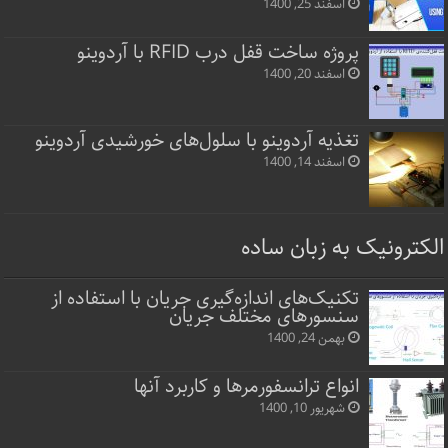
اسفند 25, 1400
پروژه ساخت قفل‌ درب RFID با آردوینو
اسفند 20, 1400
تغذیه آردوینو با سلول‌های خورشیدی آردوینو
اسفند 14, 1400
الکترونیک به زبان ساده
تکنیک‌های اندازه‌گیری جریان با استفاده از
سنسورهای مختلف جریان
بهمن 24, 1400
انواع ترانسفورمرها و کاربرد آنها
شهریور 10, 1400