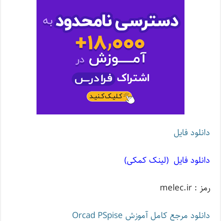
دانلود فایل
دانلود فایل (لینک کمکی)
رمز : melec.ir
دانلود مرجع کامل آموزش Orcad PSpise