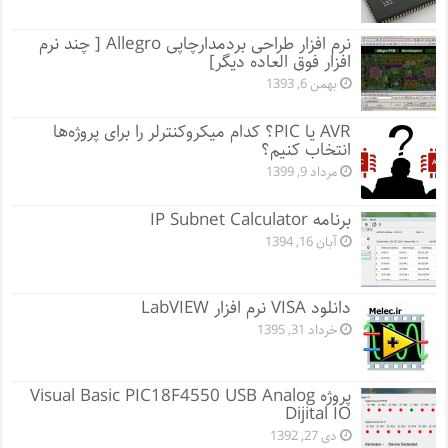
نرم افزار طراحی بردمدارچاپی Allegro [ چند نرم
افزار فوق العاده دیگر]
بهمن 6, 1393
AVR یا PIC؟ کدام میکروکنترلر را برای پروژه‌ها
انتخاب کنیم؟
مرداد 9, 1399
برنامه IP Subnet Calculator
آبان 16, 1394
دانلود VISA نرم افزار LabVIEW
خرداد 31, 1395
پروژه Visual Basic PIC18F4550 USB Analog
Dijital IO
دی 27, 1392