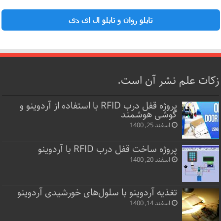
تابلو روان و تابلو ال ای دی
زکات علم نشر آن است.
پروژه قفل‌ درب RFID با استفاده از آردوینو و
گوشی هوشمند
اسفند 25, 1400
پروژه ساخت قفل‌ درب RFID با آردوینو
اسفند 20, 1400
تغذیه آردوینو با سلول‌های خورشیدی آردوینو
اسفند 14, 1400