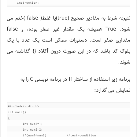
     instruction;
نتیجه شرط به مقادیر صحیح (true)یا غلط( false )ختم می
شود. True همیشه یک مقدار غیر صفر بوده، و false
مقداری صفر است. دستورات ممکن است یک عدد یا یک
بلوک کد باشد که در این صورت درون آکلاد {} گذاشته می
شوند.
برنامه زیر استفاده از ساختار If در برنامه نویسی C را به
نمایش می گذارد:
#include<stdio.h>

int main()

{

	int num1=1;

	int num2=2;

	if(num1<num2)		//test-condition
