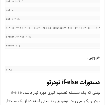
int main() {

int y;

int x = 2;

y = (x >= 6) ?  6 : x;/* This is equivalent to:  if (x >= 5)    y = 5; 
printf("y =%d ",y);

return 0;}
خروجی:
y =2
دستورات if-else تودرتو
وقتی که یک سلسله تصمیم گیری مورد نیاز باشد، if-else
تودرتو بکار می رود. تودرتویی به معنی استفاده از یک ساختار