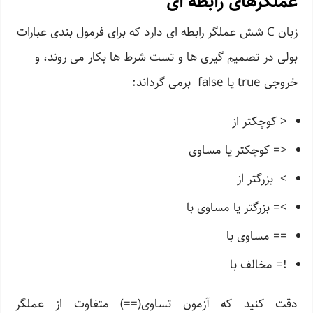
عملگرهای رابطه ای
زبان C شش عملگر رابطه ای دارد که برای فرمول بندی عبارات
بولی در تصمیم گیری ها و تست شرط ها بکار می روند، و
خروجی true یا false برمی گرداند:
< کوچکتر از
<= کوچکتر یا مساوی
> بزرگتر از
>= بزرگتر یا مساوی با
== مساوی با
!= مخالف با
دقت کنید که آزمون تساوی(==) متفاوت از عملگر