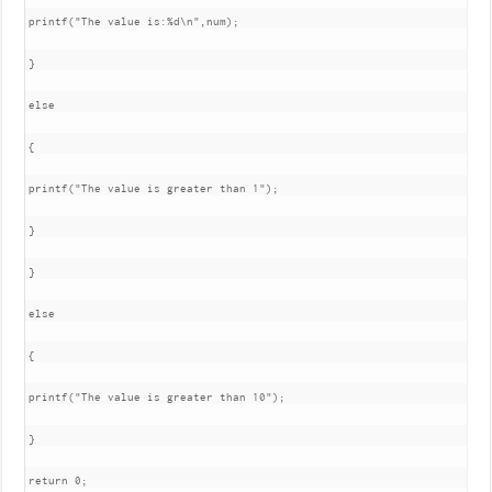
printf("The value is:%d\n",num);

}

else

{

printf("The value is greater than 1");

}

}

else

{

printf("The value is greater than 10");

}

return 0;
