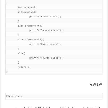
{

	int marks=83;

	if(marks>75){

		printf("First class");

	}

	else if(marks>65){

		printf("Second class");

	}

	else if(marks>55){

		printf("Third class");

	}

	else{

		printf("Fourth class");

	}

	return 0;

}
خروجی:
First class