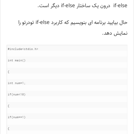
if-else درون یک ساختار if-else دیگر است.
حال بیایید برنامه ای بنویسیم که کاربرد if-else تودرتو را
نمایش دهد.
#include<stdio.h>

int main()

{

int num=1;

if(num<10)

{

if(num==1)

{
