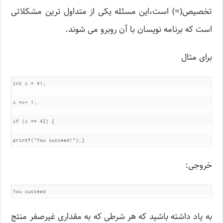
تخصیص(=) است،این مسئله یکی از متداول ترین مشکلاتی
است که برنامه نویسان با آن روبرو می شوند.
برای مثال
int x = 41;

x =x+ 1;

if (x == 42) {

printf("You succeed!");}
خروجی:
You succeed
به یاد داشته باشید که هر شرطی که به مقداری غیرصفر منتج