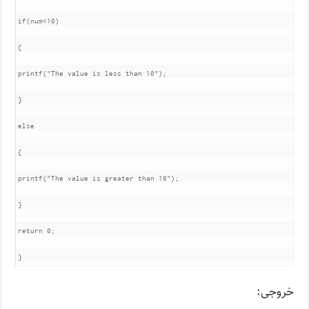
if(num<10)

{

printf("The value is less than 10");

}

else

{

printf("The value is greater than 10");

}

return 0;

}
خروجی: