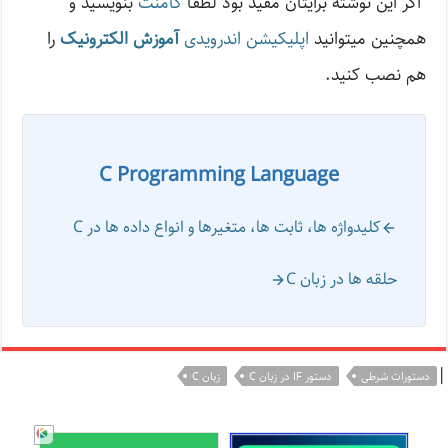
اگر این نوشته‌ برایتان مفید بود لطفا
کامنت
بنویسید و
همچنین میتوانید
اپلیکیشن اندرویدی
آموزش الکترونیک
را
هم نصب کنید.
C Programming Language
کلیدواژه ها، ثابت ها، متغیرها و انواع داده ها در C
حلقه ها در زبان C
|
دستورات شرطی
دستور IF در زبان C
زبان C