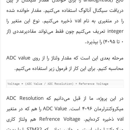
تابع ()analogRead را برای خواندن مقدار سیگنال از پین
دریافت سیگنال آنالوگ استفاده می‌کنیم. مقدار خوانده شده
را در متغیری به نام val ذخیره می‌کنیم. نوع این متغیر را
integer تعریف می‌کنیم چون فقط می‌تواند مقادیرعددی (از
۰ تا ۴۰۹۵) را بپذیرد.
مرحله بعدی این است که مقدار ولتاژ را از روی ADC value
محاسبه کنیم. برای این کار از فرمول زیر استفاده می‌کنیم.
Voltage = (ADC Value / ADC Resolution) * Reference Voltage
در این پروژه، ما از قبل می‌دانیم که ADC Resolution
میکروکنترلرمان ۴۰۹۶ است. ADC Value را هم که در متغیر
val ذخیره کرده‌ایم. Refrence Voltage هم ولتاژ کاری
میکروکنترلرمان است. می‌دانیم زمانی که STM32 را با پورت