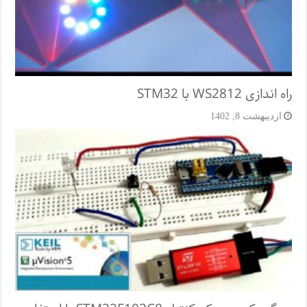
راه اندازی WS2812 با STM32
اردیبهشت 8, 1402