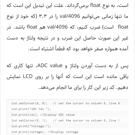
است، به نوع float برمی‌گرداند. علت این تبدیل این است که
ما تنها زمانی می‌توانیم val/4096 را در ۳.۳ (که خود از نوع
float است) ضرب کنیم، که val/4096 هم float باشد. در
غیر این صورت حاصل این ضرب و در نتیجه ولتاژ به دست
آمده همواره صفر خواهد بود که قطعاً اشتباه است.
پس از به دست آوردن ولتاژ و ADC value، تنها کاری که
باقی مانده است این است که آنها را بر روی LCD نمایش
دهیم. کد زیر این کار را برای ‌ما انجام می‌دهد.
  lcd.setCursor(0, 0);   // set the cursor to column 0, line 0

  lcd.print("ADC Val:");

  lcd.print(val); //Display ADC value

  lcd.setCursor(0, 1);   // set the cursor to column 0, line 1

  lcd.print("Voltage:");

  lcd.print(voltage); //Display voltage