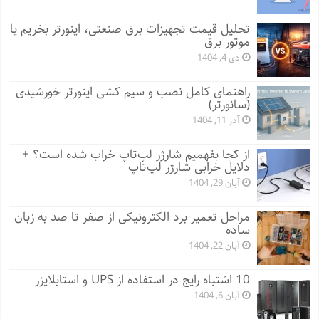
تحلیل قیمت تجهیزات برق صنعتی، اینورتر بخریم یا
موتور برق
دی 4, 1404
راهنمای کامل نصب و سیم کشی اینورتر خورشیدی
(سانورتر)
آذر 11, 1404
از کجا بفهمیم شارژر لپ‌تاپ خراب شده است؟ +
دلایل خرابی شارژر لپ‌تاپ
آبان 29, 1404
مراحل تعمیر برد الکترونیکی از صفر تا صد به زبان
ساده
آبان 22, 1404
10 اشتباه رایج در استفاده از UPS و استابلایزر
آبان 6, 1404