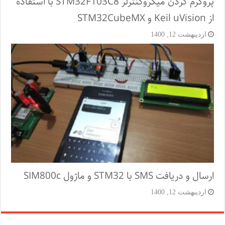
پروگرم کردن میکروکنترلر STM32F103C8 با استفاده
از Keil uVision و STM32CubeMX
اردیبهشت 12, 1400
ارسال و دریافت SMS با STM32 و ماژول SIM800c
اردیبهشت 12, 1400