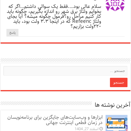
سلام عالی بود….فقط یک سوالی داشتم…اگر که
بخوایم ولتاژ برق شهر رو اندازه بگیریم، چگونه باید
کار کنیم مراحل رو؟فرمول چگونه میشه؟ آیا بجای
ولتاژ Refeenc که در اینجا ۳.۳ ولت بود، باید
۲۲۰ولت بزاریم؟
پاسخ
آخرین نوشته ها
ابزارها و وب‌سایت‌های جایگزین برای برنامه‌نویسان
در زمان قطعی اینترنت جهانی
اسفند 27, 1404