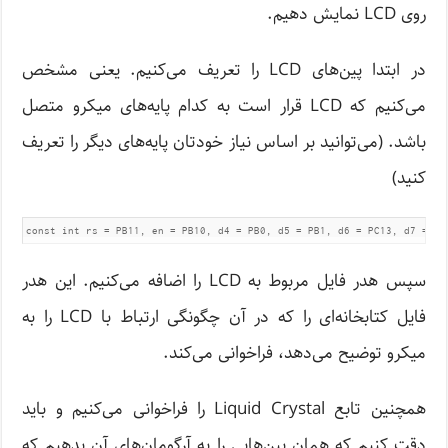
روی LCD نمایش دهیم.
در ابتدا پین‌های LCD را تعریف می‌کنیم. یعنی مشخص
می‌کنیم که LCD قرار است به کدام پایه‌های میکرو متصل
باشد. (می‌توانید بر اساس نیاز خودتان پایه‌های دیگر را تعریف
کنید)
const int rs = PB11, en = PB10, d4 = PB0, d5 = PB1, d6 = PC13, d7 = PC
سپس هدر فایل مربوط به LCD را اضافه می‌کنیم. این هدر
فایل کتابخانه‌ای را که در آن چگونگی ارتباط با LCD را به
میکرو توضیح می‌‌دهد، فراخوانی می‌کند.
همچنین تابع Liquid Crystal را فراخوانی می‌کنیم و باید
دقت کنیم که همان پین‌هایی را به آرگومان‌های آن بدهیم که