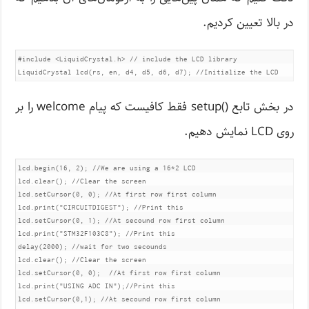
در بالا تعیین کردیم.
#include <LiquidCrystal.h> // include the LCD library

LiquidCrystal lcd(rs, en, d4, d5, d6, d7); //Initialize the LCD
در بخش تابع ()setup فقط کافیست که پیام welcome را بر
روی LCD نمایش دهیم.
lcd.begin(16, 2); //We are using a 16*2 LCD

lcd.clear(); //Clear the screen

lcd.setCursor(0, 0); //At first row first column

lcd.print("CIRCUITDIGEST"); //Print this

lcd.setCursor(0, 1); //At secound row first column

lcd.print("STM32F103C8"); //Print this

delay(2000); //wait for two secounds

lcd.clear(); //Clear the screen

lcd.setCursor(0, 0);  //At first row first column

lcd.print("USING ADC IN");//Print this

lcd.setCursor(0,1); //At secound row first column
