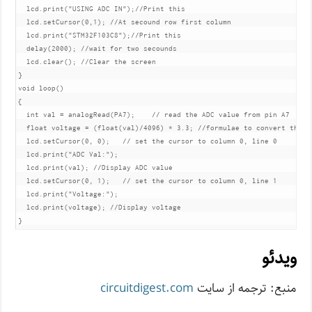
  lcd.print("USING ADC IN");//Print this

  lcd.setCursor(0,1); //At secound row first column 

  lcd.print("STM32F103C8");//Print this

  delay(2000); //wait for two secounds 

  lcd.clear(); //Clear the screen

}

void loop()

{   

  int val = analogRead(PA7);    // read the ADC value from pin A7

  float voltage = (float(val)/4096) * 3.3; //formulae to convert the AD
  lcd.setCursor(0, 0);   // set the cursor to column 0, line 0

  lcd.print("ADC Val:");

  lcd.print(val); //Display ADC value

  lcd.setCursor(0, 1);   // set the cursor to column 0, line 1

  lcd.print("Voltage:");

  lcd.print(voltage); //Display voltage

}
ویدئو
منبع: ترجمه از سایت
circuitdigest.com