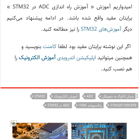
امیدواریم آموزش « آموزش راه اندازی ADC در STM32 »
برایتان مفید واقع شده باشد. در ادامه پیشنهاد می‌کنیم
دیگر
آموزش‌های STM32
را نیز مطالعه کنید.
اگر این نوشته‌ برایتان مفید بود لطفا
کامنت
بنویسید و
همچنین میتوانید
اپلیکیشن اندرویدی
آموزش الکترونیک
را
هم نصب کنید.
|
مبدل آنالوگ به دیجیتال
ADC
آموزش الکترونیک
STM32
STM32F103C8T6
پتانسیومتر 100K
ADC در STM32