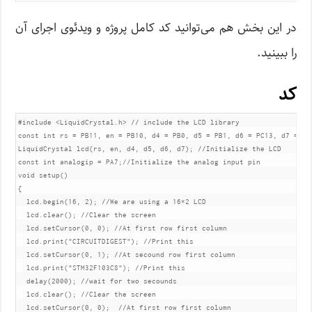
در این بخش هم می‌توانید کد کامل پروژه و ویدئوی اجرای آن
را ببینید.
کد
#include <LiquidCrystal.h> // include the LCD library

const int rs = PB11, en = PB10, d4 = PB0, d5 = PB1, d6 = PC13, d7 = PC
LiquidCrystal lcd(rs, en, d4, d5, d6, d7); //Initialize the LCD

const int analogip = PA7;//Initialize the analog input pin

void setup() 

{

  lcd.begin(16, 2); //We are using a 16*2 LCD

  lcd.clear(); //Clear the screen

  lcd.setCursor(0, 0); //At first row first column 

  lcd.print("CIRCUITDIGEST"); //Print this

  lcd.setCursor(0, 1); //At secound row first column 

  lcd.print("STM32F103C8"); //Print this

  delay(2000); //wait for two secounds 

  lcd.clear(); //Clear the screen

  lcd.setCursor(0, 0);  //At first row first column
