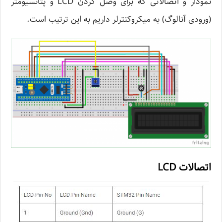
نمودار و اتصالاتی که برای وصل کردن LCD و پتانسیومتر
(ورودی آنالوگ) به میکروکنترلر داریم به این ترتیب است.
اتصالات LCD