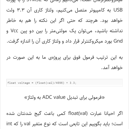
USB به کامپیوتر متصل می‌کنیم، ولتاژ کاری آن ۳.۳ ولت
خواهد بود. هرچند که حتی اگر این نکته را هم به خاطر
نداشته باشید، می‌توان یک مولتی‌متر را بین دو پین Vcc و
Gnd بورد میکروکنترلر قرار داد و ولتاژ کاری آن را اندازه گرفت.
به این ترتیب فرمول فوق برای پروژه‌ی ما به این صورت در
خواهد آمد.
float voltage = (float(val)/4096) * 3.3;
«فرمولی برای تبدیل ADC value به ولتاژ»
اگر احیانا عبارت float(val) کمی باعث گیج شدنتان شده
است؛ باید بگوییم این تابعی است که نوع متغیر val را که int