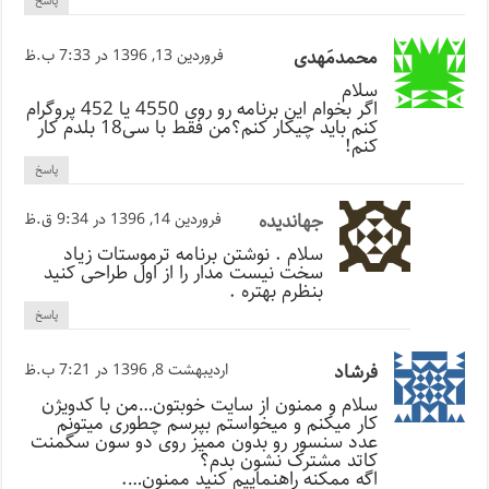
پاسخ
محمدمَهدی
فروردین 13, 1396 در 7:33 ب.ظ
سلام
اگر بخوام این برنامه رو روی 4550 یا 452 پروگرام
کنم باید چیکار کنم؟من فقط با سی18 بلدم کار
کنم!
پاسخ
جهاندیده
فروردین 14, 1396 در 9:34 ق.ظ
سلام . نوشتن برنامه ترموستات زیاد
سخت نیست مدار را از اول طراحی کنید
بنظرم بهتره .
پاسخ
فرشاد
اردیبهشت 8, 1396 در 7:21 ب.ظ
سلام و ممنون از سایت خوبتون…من با کدویژن
کار میکنم و میخواستم بپرسم چطوری میتونم
عدد سنسور رو بدون ممیز روی دو سون سگمنت
کاتد مشترک نشون بدم؟
اگه ممکنه راهنماییم کنید ممنون….