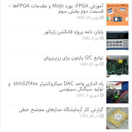
آموزش FPGA: بورد Mojo و مقدمات FPGA‌ها –
قسمت دوم بخش سوم
بهمن 20, 1400
پایان نامه پروژه فانکشن ژنراتور
دی 3, 1392
توابع I2C پایتون برای رزبری‌پای
مهر 25, 1400
راه اندازی واحد DAC میکروکنترلر stm32f4xx و
تولید سیگنال سینوسی
شهریور 9, 1397
گزارش کار آزمایشگاه مدارهای مجتمع خطی
آذر 26, 1393