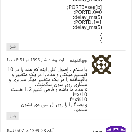
PORTB=seg[b];
PORTD.0=0;
delay_ms(5);
PORTD.1=1;
delay_ms(5);
}
}
پاسخ
جهاندیده
اردیبهشت 14, 1396 در 8:51 ب.ظ
با سلام . اصول کلی اینه که عدد را در 10
تقسیم میکنی و عدد را در یک متغییر و
باقیمانده را در یک متغییر دیگر میریزی و
میذاری روی سون سگمنت.
x عدد ما باشه و فرض کنیم 1.2 هست
i=x/10
f=x%10
و بعد i , f را روی ال سی دی نشون
میدیم.
پاسخ
سعید
آبان 28, 1399 در 0:07 ق.ظ