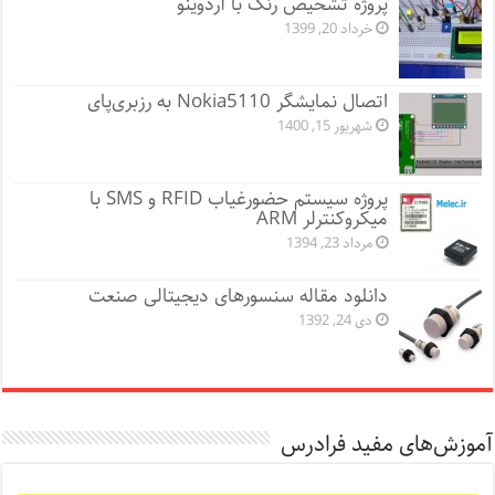
پروژه تشخیص رنگ با آردوینو
خرداد 20, 1399
اتصال نمایشگر Nokia5110 به رزبری‌پای
شهریور 15, 1400
پروژه سیستم حضورغیاب RFID و SMS با
میکروکنترلر ARM
مرداد 23, 1394
دانلود مقاله سنسورهای دیجیتالی صنعت
دی 24, 1392
آموزش‌های مفید فرادرس