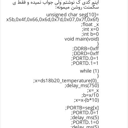
اینم کدی ک نوشتم ولی جواب نمیده و فقط ی
سگمنت روشن میمونه:
unsigned char seg[10]=
6,0x5b,0x4f,0x66,0x6d,0x7d,0x07,0x7f,0x6f};
float _x;
int x=0;
int b=0;
void main(void)
{
DDRB=0xff;
DDRD=0xff;
PORTD.0=1;
PORTD.1=1;
while (1)
{
_x=ds18b20_temperature(0);
delay_ms(750);
x=_x;
b=x/10;
x=x-(b*10);
PORTB=seg[x];
PORTD.0=1;
delay_ms(5);
PORTD.1=0;
delay_ms(5);