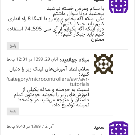
با سلام وعرض خسته نباشید
ببخشید دوتا سوال داشتم
یکی اینکه اگه بخایم پروژه رو با اتمگا 8 راه اندازی
کنیم باید چیکار کنیم؟
دوم اینکه اگه بخوایم از آی سی 74c595 استفاده
کنیم باید چیکار کنیم؟؟؟
ممنون
پاسخ
میلاد جهاندیده
آبان 29, 1399 در 12:31 ب.ظ
سلام،‌لطفا آموزش‌های لینک زیر را دنبال
کنید:
.ir/category/microcontrollers/avr/avr-
tutorials
نسبت به حوصله و علاقه یکیلی از
آموزش‌های زیر را بخونید خودتون تمام
داستان را متوجه می‌شید در چندخط
نمیشه توضیح داد.
پاسخ
سعید
آذر 12, 1399 در 9:40 ب.ظ