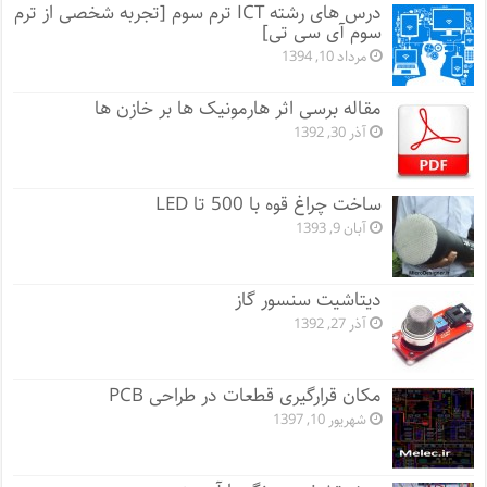
درس های رشته ICT ترم سوم [تجربه شخصی از ترم
سوم آی سی تی]
مرداد 10, 1394
مقاله برسی اثر هارمونیک ها بر خازن ها
آذر 30, 1392
ساخت چراغ قوه با 500 تا LED
آبان 9, 1393
دیتاشیت سنسور گاز
آذر 27, 1392
مکان قرارگیری قطعات در طراحی PCB
شهریور 10, 1397