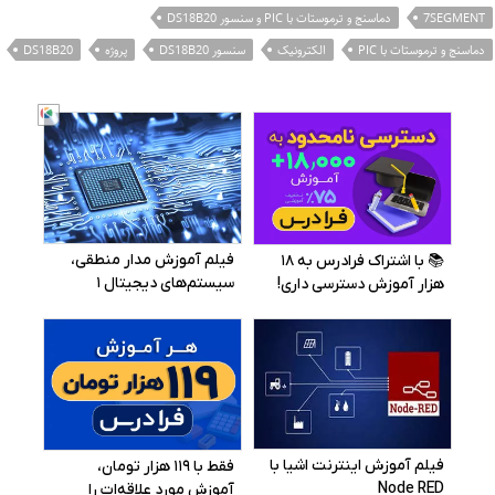
7SEGMENT
دماسنج و ترموستات با PIC و سنسور DS18B20
دماسنج و ترموستات با PIC
الکترونیک
سنسور DS18B20
پروژه
DS18B20