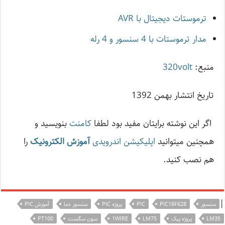
ترموستات دیجیتال با AVR
مدار ترموستات با 4 سنسور و 4 رله
منبع:
320volt
تاريخ انتشار بهمن 1392
اگر این نوشته‌ برایتان مفید بود لطفا
کامنت
بنویسید و
همچنین میتوانید
اپلیکیشن اندرویدی
آموزش الکترونیک
را
هم نصب کنید.
|
سنسور
PIC16F628
PIC
پروژه PIC
سنسور دما
آموزش PIC
LM35
پروژه پیک
LM75
1WIRE
سون سگمنت
PT100