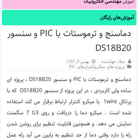
مهندسی الکترونیک
آموزش
آموزش‌های رایگان
دماسنج و ترموستات با PIC و سنسور
DS18B20
میلاد جهاندیده
بهمن 9, 1392
پروژه های میکروکنترلرهای PIC
دماسنج و ترموستات با PIC و سنسور DS18B20 ، پروژه ای
ساده ولی کاربردی ، در این پروژه از سنسور DS18B20 که با
پرتکل 1wire با میکرو کنترلر ارتباط برقرار می کند استفاده
شده است . میکرو دما را دریافت و روی 3تا 7 سگمنت
نمایش می دهد. و همچنین قابلیت تنظیم برای روشن شدن
رله را دارد وقتی دما از حد تنظیم به پایین می آید رله عمل