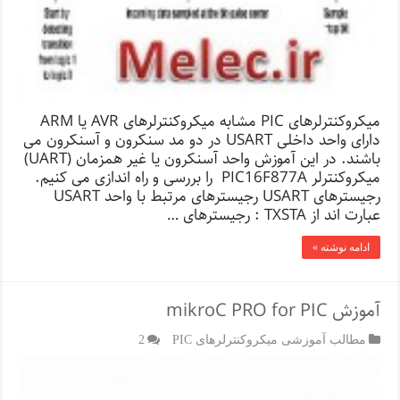
میکروکنترلرهای PIC مشابه میکروکنترلرهای AVR یا ARM
دارای واحد داخلی USART در دو مد سنکرون و آسنکرون می
باشند. در این آموزش واحد آسنکرون یا غیر همزمان (UART)
میکروکنترلر PIC16F877A را بررسی و راه اندازی می کنیم.
رجیسترهای USART رجیسترهای مرتبط با واحد USART
عبارت اند از TXSTA : رجیسترهای …
ادامه نوشته »
آموزش mikroC PRO for PIC
مطالب آموزشی میکروکنترلرهای PIC
2