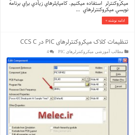
ميكروكنترلر استفاده ميكنيم. كامپايلرهاي زيادي براي برنامه
نويسي ميكروكنترلرهاي …
ادامه نوشته »
تنظیمات کلاک میکروکنترلرهای PIC در CCS C
مطالب آموزشی میکروکنترلرهای PIC
4