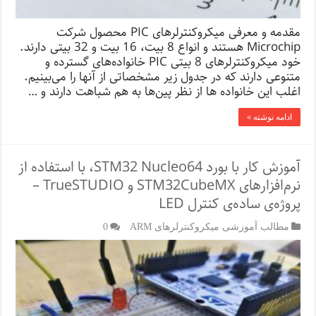
مقدمه و معرفی میکروکنترلرهای PIC محصول شرکت
Microchip هستند و انواع 8 بیت، 16 بیت و 32 بیتی دارند.
خود میکروکنترلرهای 8 بیتی PIC خانواده‌ها‌ی گسترده و
متنوعی دارند که در جدول زیر مشخصاتی از آنها را می‌بینیم.
اغلب این خانواده ها از نظر پین‌ها به هم شباهت دارند و …
ادامه نوشته »
آموزش کار با بورد STM32 Nucleo64، با استفاده از
نرم‌افزارهای STM32CubeMX و TrueSTUDIO –
پروژه‌ی ساده‌ی کنترل LED
مطالب آموزشی میکروکنترلرهای ARM
0