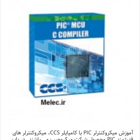
آموزش میکروکنترلر PIC با کامپایلر CCS، میکروکنترلر های
قدرتمند PIC محصول شرکت میکروچیپ می باشند. در یاین