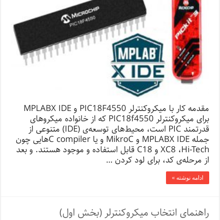
مقدمه کار با میکروکنترلر PIC18F4550 و MPLABX IDE
برای میکروکنترلر PIC18f4550 که از خانواده میکروهای
قدرتمند PIC است، محیط‌های توسعه‌ی‌ (IDE) متنوعی از
جمله MPLABX IDE و MikroC و یا C compilerهایی چون
XC8 ،Hi-Tech و C18 قابل استفاده و موجود هستند. و بعد
از مرحله‌ی کد، برای لود کردن …
ادامه نوشته »
راهنمای انتخاب میکروکنترلر (بخش اول)