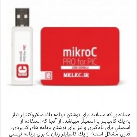
همانطور كه میدانید براي نوشتن برنامه يك ميكروكنترلر نياز
به يك كامپايلر يا اسمبلر ميباشد. از آنجا كه استفاده از
اسمبلي براي يادگيري و نيز براي نوشتن برنامه هاي كاربردي،
قدري مشكل است؛ از يك كامپايلر زبان C براي برنامه نويسي