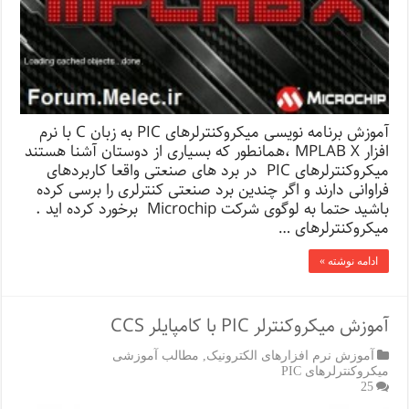
آموزش برنامه نویسی میکروکنترلرهای PIC به زبان C با نرم
افزار MPLAB X ،همانطور که بسیاری از دوستان آشنا هستند
میکروکنترلرهای PIC در برد های صنعتی واقعا کاربردهای
فراوانی دارند و اگر چندین برد صنعتی کنترلری را برسی کرده
باشید حتما به لوگوی شرکت Microchip برخورد کرده اید .
میکروکنترلرهای …
ادامه نوشته »
آموزش میکروکنترلر PIC با کامپایلر CCS
آموزش نرم افزارهای الکترونیک
,
مطالب آموزشی
میکروکنترلرهای PIC
25