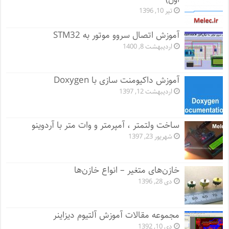
تیر 10, 1396
آموزش اتصال سروو موتور به STM32
اردیبهشت 8, 1400
آموزش داکیومنت سازی با Doxygen
اردیبهشت 12, 1397
ساخت ولتمتر ، آمپرمتر و وات متر با آردوینو
شهریور 23, 1397
خازن‌های متغیر – انواع خازن‌ها
دی 28, 1396
مجموعه مقالات آموزش آلتیوم دیزاینر
دی 10, 1392