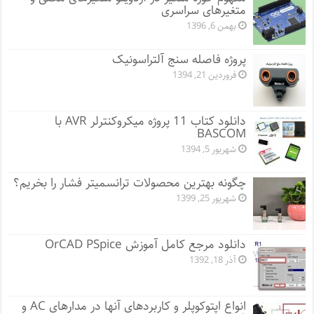
متغیرهای سراسری
بهمن 6, 1396
پروژه فاصله سنج آلتراسونیک
فروردین 21, 1394
دانلود کتاب 11 پروژه میکروکنترلر AVR با
BASCOM
شهریور 5, 1394
چگونه بهترین محصولات ترانسمیتر فشار را بخریم؟
شهریور 25, 1399
دانلود مرجع کامل آموزش OrCAD PSpice
آذر 18, 1392
انواع اپتوکوپلر و کاربردهای آنها در مدارهای AC و