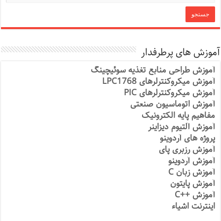
آموزش های پرطرفدار
آموزش طراحی منابع تغذیه سوئیچینگ
آموزش میکروکنترلرهای LPC1768
آموزش میکروکنترلرهای PIC
آموزش اتوماسیون صنعتی
مفاهیم پایه الکترونیک
آموزش آلتیوم دیزاینر
پروژه های آردوینو
آموزش رزبری پای
آموزش آردوینو
آموزش زبان C
آموزش پایتون
آموزش ++C
اینترنت اشیاء