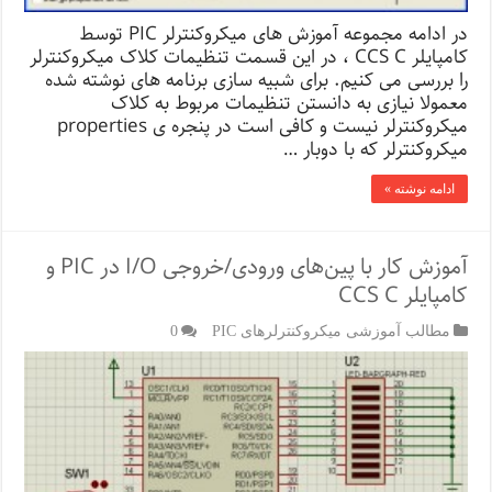
در ادامه مجموعه آموزش های میکروکنترلر PIC توسط
کامپایلر CCS C ، در این قسمت تنظیمات کلاک میکروکنترلر
را بررسی می کنیم. برای شبیه سازی برنامه های نوشته شده
معمولا نیازی به دانستن تنظیمات مربوط به کلاک
میکروکنترلر نیست و کافی است در پنجره ی properties
میکروکنترلر که با دوبار …
ادامه نوشته »
آموزش کار با پین‌های ورودی/خروجی I/O در PIC و
کامپایلر CCS C
مطالب آموزشی میکروکنترلرهای PIC
0