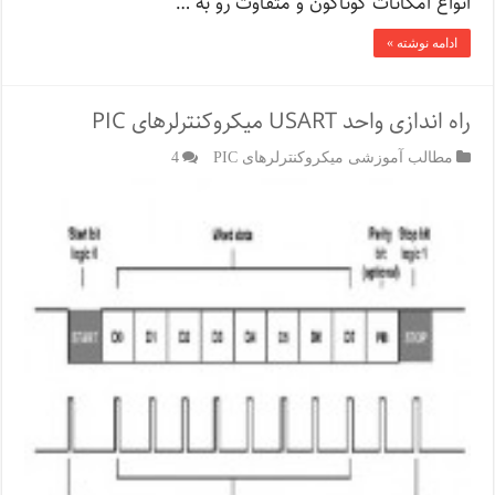
انواع امکانات گوناگون و متفاوت رو به …
ادامه نوشته »
راه اندازی واحد USART میکروکنترلرهای PIC
مطالب آموزشی میکروکنترلرهای PIC
4