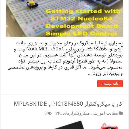
بسیاری از ما با میکروکنترلرهای محبوب و مشهوری مانند
آردوینو، ESP8266، رزبری‌پای، NoduMCU ،8051 و … و
بوردهای توسعه دهنده‌ی آنها آشنا هستیم. در این میان،
معمولا ( نه به طور قطع) آردوینو انتخاب اول بیشتر افراد
محسوب می‌شود. اما اگر قدری در کارها و پروژه‌ه‍ای تخصصی
و پیچیده‌تر ورود …
ادامه نوشته »
کار با میکروکنترلر PIC18F4550 و MPLABX IDE
مطالب آموزشی میکروکنترلرهای PIC
0