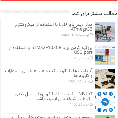
مطالب بیشتر برای شما
مدار دیمر پاور LED با استفاده از میکروکنترلر
ATmega32
اردیبهشت 20, 1400
پروگرم کردن بورد STM32F103C8 با استفاده از
USB port
مهر 18, 1399
آپ امپ ها یا تقویت کننده های عملیاتی – مدارات
و کاربرد ها
مرداد 12, 1397
NB-IoT یا اینترنت اشیا کم پهنا – نسل بعدی
ارتباطات شبکه برای اینترنت اشیا
آبان 30, 1400
مفهوم حوزه متغیر در آردوینو-متغیرهای محلی و