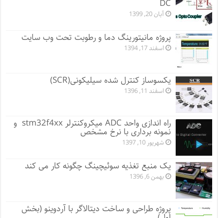
DC
آبان 20, 1399
پروژه مانيتورينگ دما و رطوبت تحت وب سایت
اسفند 17, 1394
یکسوساز کنترل شده سیلیکونی(SCR)
اسفند 11, 1396
راه اندازی واحد ADC میکروکنترلر stm32f4xx و
نمونه برداری با نرخ مشخص
شهریور 10, 1397
یک منبع تغذیه سوئیچینگ چگونه کار می کند
بهمن 6, 1396
پروژه طراحی و ساخت دیتالاگر با آردوینو (بخش
اول)