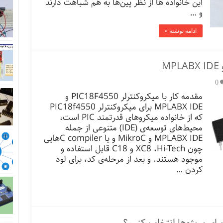
این خانواده ها از نظر پین‌ها به هم شباهت دارند
و …
ادامه نوشته »
0
مقدمه کار با میکروکنترلر PIC18F4550 و
MPLABX IDE برای میکروکنترلر PIC18f4550
که از خانواده میکروهای قدرتمند PIC است،
محیط‌های توسعه‌ی‌ (IDE) متنوعی از جمله
MPLABX IDE و MikroC و یا C compilerهایی
چون XC8 ،Hi-Tech و C18 قابل استفاده و
موجود هستند. و بعد از مرحله‌ی کد، برای لود
کردن …