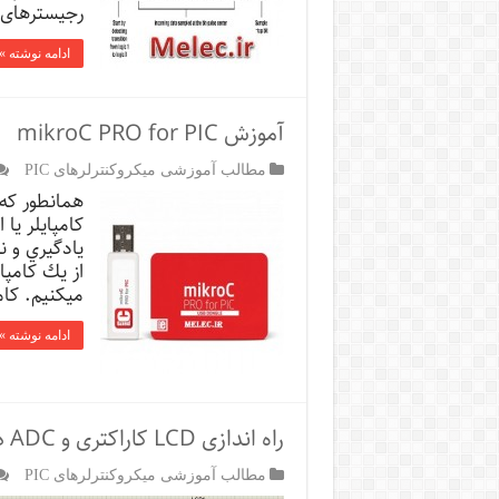
رجیسترهای
ادامه نوشته »
آموزش mikroC PRO for PIC
مطالب آموزشی میکروکنترلرهای PIC
همانطور كه 
كامپايلر يا 
يادگيري و ن
ميكنيم. كام
ادامه نوشته »
راه اندازی LCD کاراکتری و ADC در میکروکنترلر PIC
مطالب آموزشی میکروکنترلرهای PIC