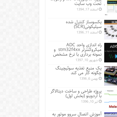
تحت وب سایت
اسفند 17, 1394
یکسوساز کنترل شده
سیلیکونی(SCR)
اسفند 11, 1396
راه اندازی واحد ADC
میکروکنترلر stm32f4xx و
نمونه برداری با نرخ مشخص
شهریور 10, 1397
یک منبع تغذیه سوئیچینگ
چگونه کار می کند
بهمن 6, 1396
پروژه طراحی و ساخت دیتالاگر
با آردوینو (بخش اول)
تیر 10, 1396
آموزش اتصال سروو موتور به