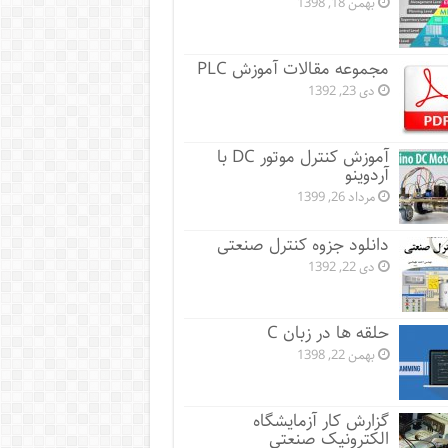
بهمن 18, 1398
مجموعه مقالات آموزش PLC
دی 23, 1392
آموزش کنترل موتور DC با
آردوینو
مرداد 26, 1399
دانلود جزوه کنترل صنعتی
دی 22, 1392
حلقه ها در زبان C
بهمن 22, 1398
گزارش کار آزمایشگاه
الکترونیک صنعتی