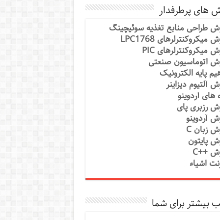
ش های پرطرفدار
ش طراحی منابع تغذیه سوئیچینگ
 میکروکنترلرهای LPC1768
ش میکروکنترلرهای PIC
ش اتوماسیون صنعتی
یم پایه الکترونیک
ش آلتیوم دیزاینر
ه های آردوینو
ش رزبری پای
ش آردوینو
ش زبان C
ش پایتون
ش ++C
رنت اشیاء
 بیشتر برای شما