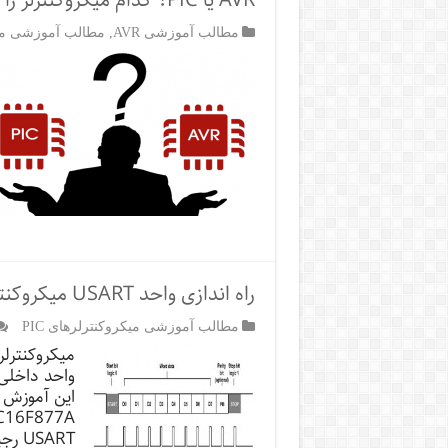
AVR یا PIC؟ کدام میکروکنترلر را برای پروژه‌ها انتخاب کنیم؟
مطالب آموزشی AVR
,
مطالب آموزشی میکر
راه اندازی واحد USART میکروکنترلرهای PIC
مطالب آموزشی میکروکنترلرهای PIC