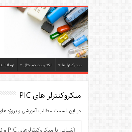
میکروکنترلرها
الکترونیک دیجیتال
نرم افزارها
میکروکنترلر های PIC
در این قسمت مطالب آموزشی و پروژه های میکروکنترلر ها
آشنایی با میکروکنترلرهای PIC و نرم‌افزار MPLABX و آموزش کار با آنها