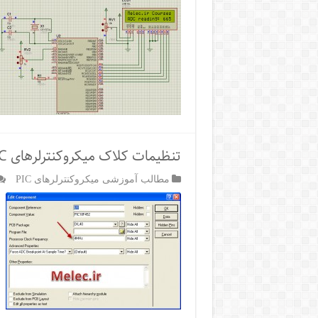
تنظیمات کلاک میکروکنترلرهای PIC در CCS C
مطالب آموزشی میکروکنترلرهای PIC