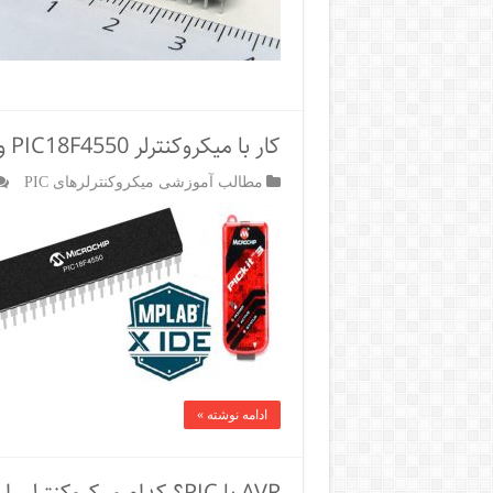
کار با میکروکنترلر PIC18F4550 و MPLABX IDE
مطالب آموزشی میکروکنترلرهای PIC
ادامه نوشته »