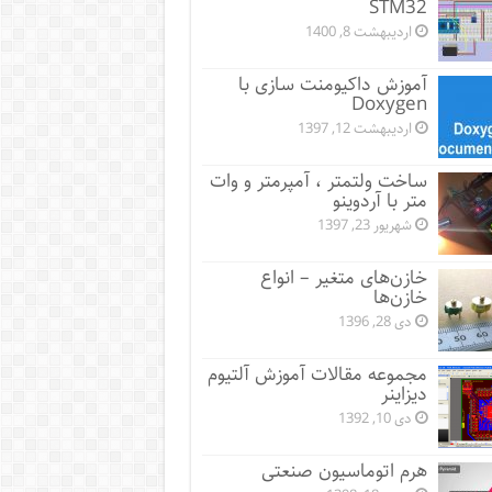
STM32
اردیبهشت 8, 1400
آموزش داکیومنت سازی با
Doxygen
اردیبهشت 12, 1397
ساخت ولتمتر ، آمپرمتر و وات
متر با آردوینو
شهریور 23, 1397
خازن‌های متغیر – انواع
خازن‌ها
دی 28, 1396
مجموعه مقالات آموزش آلتیوم
دیزاینر
دی 10, 1392
هرم اتوماسیون صنعتی