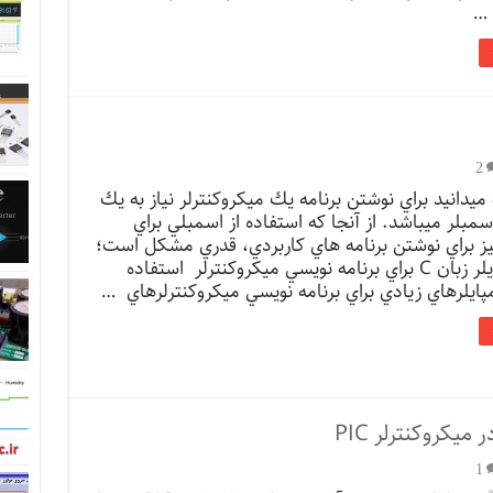
 …
2
میدانید براي نوشتن برنامه يك ميكروكنترلر نياز به يك
اسمبلر ميباشد. از آنجا كه استفاده از اسمبلي براي
يز براي نوشتن برنامه هاي كاربردي، قدري مشكل است؛
از يك كامپايلر زبان C براي برنامه نويسي ميكروكنترلر استفاده
پايلرهاي زيادي براي برنامه نويسي ميكروكنترلرهاي …
1