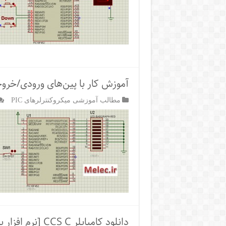
آموزش کار با پین‌های ورودی/خروجی I/O در PIC و کامپایلر
مطالب آموزشی میکروکنترلرهای PIC
دانلود کامپایلر CCS C [نرم افزار برنامه نویسی میکروکنترلرهایPIC]