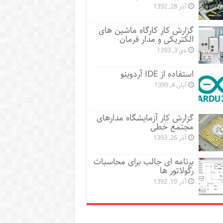
آذر 28, 1392
گزارش کار کارگاه ماشین های
الکتریکی و مدار فرمان
دی 3, 1393
استفاده از IDE آردوینو
آبان 4, 1399
گزارش کار آزمایشگاه مدارهای
مجتمع خطی
آذر 26, 1393
برنامه ای جالب برای محاسبات
رگولاتور ها
آذر 19, 1392