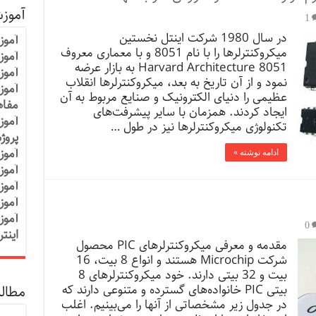
آموز
1
در سال 1980 شرکت اینتل نخستین
آموز
میکروکنترلرها را با نام 8051 و با معماری معروف
آموزش
Harvard Architecture 8051 به بازار عرضه
آموز
نمود و از آن تاریخ به بعد، میکروکنترلرها انقلاب
آموز
عظیمی را دنیای الکترونیک و صنایع مربوط به آن
مفاه
ایجاد کردند. همزمان با سایر پیشرفت‌های
آموز
تکنولوژی میکروکنترلرها نیز در طول …
پروژ
آموز
ادامه نوشته »
آموز
آموز
آموز
آموز
0
اینت
مقدمه و معرفی میکروکنترلرهای PIC محصول
شرکت Microchip هستند و انواع 8 بیت، 16
بیت و 32 بیتی دارند. خود میکروکنترلرهای 8
بیتی PIC خانواده‌ها‌ی گسترده و متنوعی دارند که
مطالب
در جدول زیر مشخصاتی از آنها را می‌بینیم. اغلب