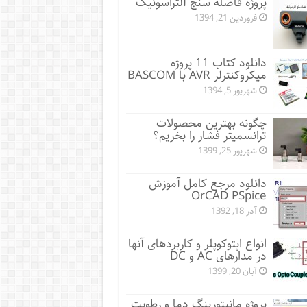
پروژه فاصله سنج آلتراسونیک
فروردین 21, 1394
دانلود کتاب 11 پروژه
میکروکنترلر AVR با BASCOM
شهریور 5, 1394
چگونه بهترین محصولات
ترانسمیتر فشار را بخریم؟
شهریور 25, 1399
دانلود مرجع کامل آموزش
OrCAD PSpice
آذر 18, 1392
انواع اپتوکوپلر و کاربردهای آنها
در مدارهای AC و DC
آبان 20, 1399
پروژه مانيتورينگ دما و رطوبت