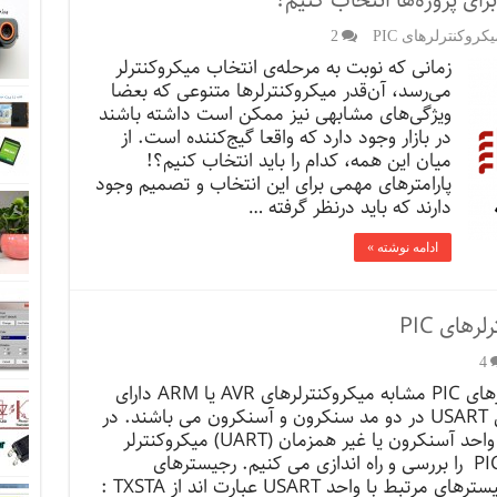
وکنترلرهای PIC
2
زمانی که نوبت به مرحله‌ی انتخاب میکروکنترلر
می‌رسد، آن‌قدر میکروکنترلرها متنوعی که بعضا
ویژگی‌های مشابهی نیز ممکن است داشته باشند
در بازار وجود دارد که واقعا گیج‌کننده است. از
میان این همه، کدام را باید انتخاب کنیم؟!
پارامترهای مهمی ‌برای این انتخاب و تصمیم وجود
دارند که باید درنظر گرفته …
ادامه نوشته »
4
میکروکنترلرهای PIC مشابه میکروکنترلرهای AVR یا ARM دارای
واحد داخلی USART در دو مد سنکرون و آسنکرون می باشند. در
این آموزش واحد آسنکرون یا غیر همزمان (UART) میکروکنترلر
PIC16F877A را بررسی و راه اندازی می کنیم. رجیسترهای
USART رجیسترهای مرتبط با واحد USART عبارت اند از TXSTA :