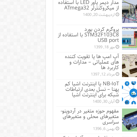
مدار دیمر پاور LED با استفاده
از میکروکنترلر ATmega32
اردیبهشت 20, 1400
پروگرم کردن بورد
STM32F103C8 با استفاده از
USB port
مهر 18, 1399
آپ امپ ها یا تقویت کننده
های عملیاتی – مدارات و
کاربرد ها
مرداد 12, 1397
NB-IoT یا اینترنت اشیا کم
پهنا – نسل بعدی ارتباطات
شبکه برای اینترنت اشیا
آبان 30, 1400
مفهوم حوزه متغیر در آردوینو-
متغیرهای محلی و متغیرهای
سراسری
بهمن 6, 1396