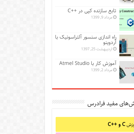
تابع سازنده کپی در ++C
مرداد 9, 1399
راه اندازی سنسور آلتراسونیک با
آردوینو
اردیبهشت 25, 1397
آموزش کار با Atmel Studio
مرداد 2, 1399
ش‌های مفید فرادرس
C و C++‎
وزش