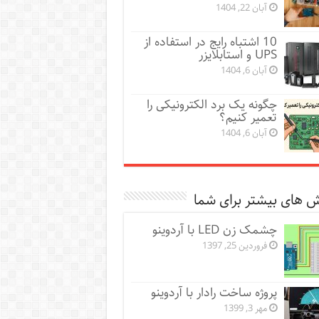
آبان 22, 1404
10 اشتباه رایج در استفاده از
UPS و استابلایزر
آبان 6, 1404
چگونه یک برد الکترونیکی را
تعمیر کنیم؟
آبان 6, 1404
 های بیشتر برای شما
چشمک زن LED با آردوینو
فروردین 25, 1397
پروژه ساخت رادار با آردوینو
مهر 3, 1399