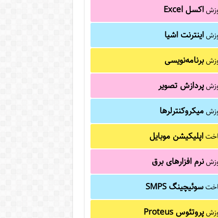
اکسل Excel
وزش
اینترنت اشیا
وزش
برنامه‌نویسی
وزش
پردازش تصویر
وزش
میکروکنترلرها
وزش
اپلیکیشن موبایل
خت
نرم افزارهای برق
وزش
سوئیچینگ SMPS
خت
پروتئوس Proteus
وزش