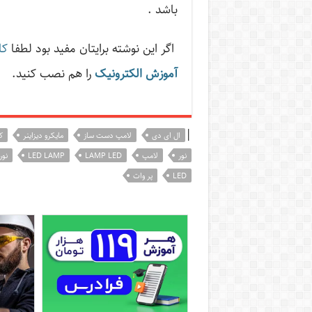
باشد .
اگر این نوشته‌ برایتان مفید بود لطفا
کا
آموزش الکترونیک
را هم نصب کنید.
|
ال ای دی
لامپ دست ساز
مایکرو دیزاینر
کا
نور
لامپ
LAMP LED
LED LAMP
نور
LED
پر وات