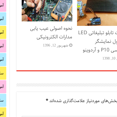
آم
آم
نحوه اصولی عیب یابی
ساخت تابلو تبلیغاتی LED
آم
مدارات الکترونیکی
ول نمایشگر
آم
شهریور 12, 1396
 آردوینو
13
آم
سا
آم
سا
خش‌های موردنیاز علامت‌گذاری شده‌اند
*
آم