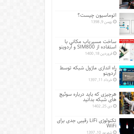
اتوماسیون چیست؟
بهمن 9, 1398
ساخت مسیریاب مکانی با
استفاده از SIM800 و آردوینو
فروردین 18, 1400
راه اندازی ماژول شبکه توسط
آردوینو
خرداد 11, 1397
هرچیزی که باید درباره سوئیچ
های شبکه بدانید
دی 25, 1402
تکنولوژی LiFi رقیبی جدی برای
WiFi
شهریور 10, 1397