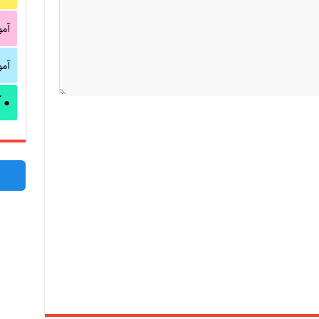
آم
آم
آ
●