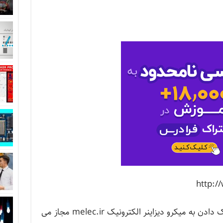
کپی برداری از نوشته فقط و فقط با لینک دادن به میکرو دیزاینر الکترونیک melec.ir مجاز می