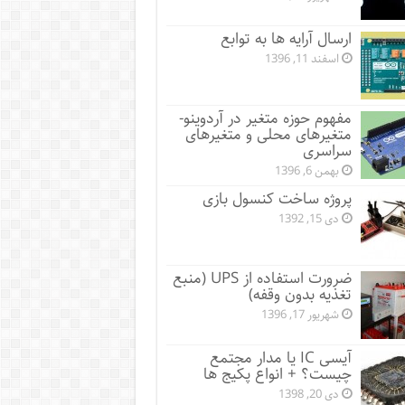
ارسال آرایه ها به توابع
اسفند 11, 1396
مفهوم حوزه متغیر در آردوینو-
متغیرهای محلی و متغیرهای
سراسری
بهمن 6, 1396
پروژه ساخت کنسول بازی
دی 15, 1392
ضرورت استفاده از UPS (منبع
تغذیه بدون وقفه)
شهریور 17, 1396
آیسی IC یا مدار مجتمع
چیست؟ + انواع پکیج ها
دی 20, 1398