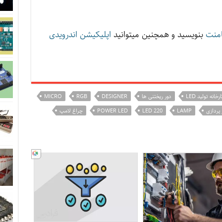
منت
بنویسید و همچنین میتوانید
اپلیکیشن اندرویدی
رخانه تولید LED
دور ریختنی ها
DESIGNER
RGB
MICRO
 پردازی
LAMP
220 LED
POWER LED
چراغ لامپ