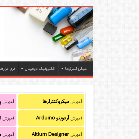
میکروکنترلرها
الکترونیک دیجیتال
نرم افزارها
میکروکنترلرها
پا
آموزش
آموزش
آردوینو Arduino
ا
آموزش
آموزش
Altium Designer
م
آموزش
آموزش