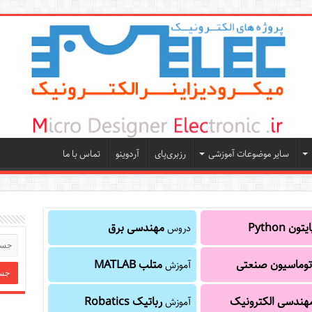
سایر موضوعات آموزشی
رزبری‌پای
آردوینو
تماس با ما
یتون Python
مهندسی برق
دروس
توماسیون صنعتی
متلب MATLAB
آموزش
هندسی الکترونیک
رباتیک Robatics
آموزش