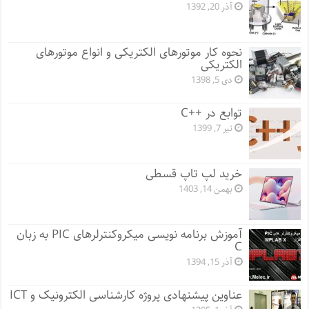
آذر 20, 1392
نحوه کار موتورهای الکتریکی و انواع موتورهای
الکتریکی
دی 5, 1398
توابع در ++C
تیر 7, 1399
خرید لپ تاپ قسطی
بهمن 14, 1403
آموزش برنامه نویسی میکروکنترلرهای PIC به زبان
C
آذر 15, 1394
عناوین پیشنهادی پروژه کارشناسی الکترونیک و ICT