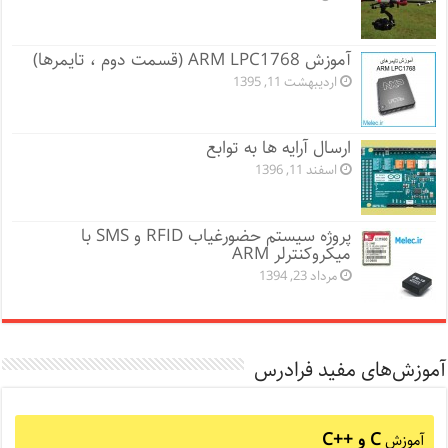
آموزش ARM LPC1768 (قسمت دوم ، تایمرها)
اردیبهشت 11, 1395
ارسال آرایه ها به توابع
اسفند 11, 1396
پروژه سیستم حضورغیاب RFID و SMS با
میکروکنترلر ARM
مرداد 23, 1394
آموزش‌های مفید فرادرس
C و C++‎
آموزش