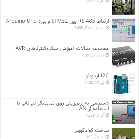
آذر 1, 1395
ارتباط RS-485 بین STM32 و بورد Arduino Uno
اردیبهشت 9, 1400
مجموعه مقالات آموزش میکروکنترلرهای AVR
مرداد 1, 1393
I2C آردوینو
تیر 11, 1400
دسترسی به رزبری‌پای روی نمایشگر لپ‌تاپ با
استفاده از LAN
آذر 8, 1399
ساخت کوادکوپتر
دی 29, 1393