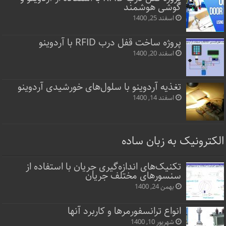
گوشی هوشمند
اسفند 25, 1400
پروژه ساخت قفل‌ درب RFID با آردوینو
اسفند 20, 1400
تغذیه آردوینو با سلول‌های خورشیدی آردوینو
اسفند 14, 1400
الکترونیک به زبان ساده
تکنیک‌های اندازه‌گیری جریان با استفاده از
سنسورهای مختلف جریان
بهمن 24, 1400
انواع ترانسفورمرها و کاربرد آنها
شهریور 10, 1400