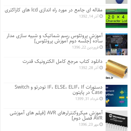
مقاله ای جامع در مورد راه اندازی lcd های کاراکتری
آذر 14, 1392
آموزش پروتئوس رسم شماتیک و شبیه سازی مدار
ساده [جلسه دوم آموزش پروتئوس]
فروردین 22, 1396
دانلود کتاب مرجع کامل الکترونیک قدرت
آذر 28, 1392
دستورات IF، ELSE، ELIF، If تودرتو و Switch
Case در پایتون
خرداد 31, 1399
آموزش میکروکنترلرهای AVR [فیلم های آموزشی
AVR فصل دوم]
مهر 23, 1396