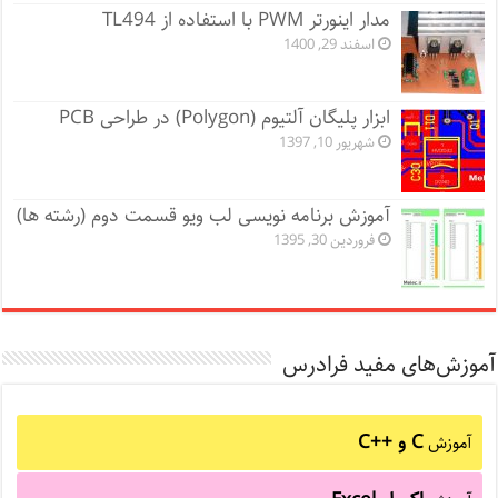
مدار اینورتر PWM با استفاده از TL494
اسفند 29, 1400
ابزار پلیگان آلتیوم (Polygon) در طراحی PCB
شهریور 10, 1397
آموزش برنامه نویسی لب ویو قسمت دوم (رشته ها)
فروردین 30, 1395
آموزش‌های مفید فرادرس
C و C++‎
آموزش