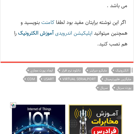
می باشد .
اگر این نوشته‌ برایتان مفید بود لطفا
کامنت
بنویسید و
همچنین میتوانید
اپلیکیشن اندرویدی
آموزش الکترونیک
را
هم نصب کنید.
|
الکترونیک
مایکرو دیزاینر
دانلود نرم افزار
ایجاد پورت مجازی
جایگزین هایپرترمینال
VIRTUAL SERIALPORT
USART
COM
پورت سریال
سریال