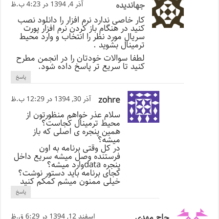
جهاندیده
آذر 4, 1394 در 4:23 ب.ظ
کار خاصی ندارد نرم افزار را دانلود نصب
کنید در هنگام باز کردن نرم افزار پورت
سریال مورد نظر را انتخاب و وارد محیط
ترمینال بشوید .
لطفا سوالات خودتان را در انجمن مطرح
کنید تا سریع تر پاسخ داده شود.
پاسخ
zohre
آذر 30, 1394 در 12:29 ب.ظ
سلام عذر خواهم منظورتون از
محیط ترمینال کجاست؟
همین پنجره ی اصلی که باز
میشه؟
در کل وقتی برنامه به اون
فرستنده وصل میشه سریع داخل
پنجره dataوارد میشه؟
کجای برنامه باید دستور نوشت؟
خیلی ممنون میشم کمکم کنید
پاسخ
حاج مهدی
اسفند 12, 1394 در 6:29 ق.ظ