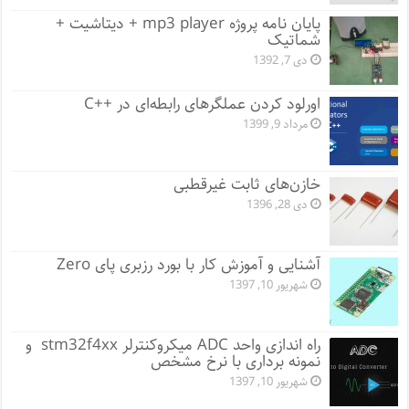
پایان نامه پروژه mp3 player + دیتاشیت +
شماتیک
دی 7, 1392
اورلود کردن عملگرهای رابطه‌ای در ++C
مرداد 9, 1399
خازن‌های ثابت غیرقطبی
دی 28, 1396
آشنایی و آموزش کار با بورد رزبری پای Zero
شهریور 10, 1397
راه اندازی واحد ADC میکروکنترلر stm32f4xx و
نمونه برداری با نرخ مشخص
شهریور 10, 1397