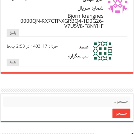
شماره سریال
Bjorn Krangnes
0000QN-RX7CTP-XGRBQ4-1D0G26-
V7U5V8-F8NYHF
پاسخ
صمد
خرداد 17, 1403 در 2:58 ب.ظ
سپاسگزارم
پاسخ