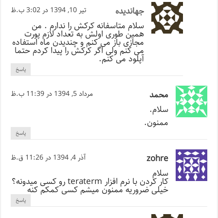
جهاندیده
تیر 10, 1394 در 3:02 ب.ظ
سلام متاسفانه کرکش را ندارم . من
همین طوری اولش به تعداد لازم پورت
مجازی باز می کنم و چندیدن ماه استفاده
می کنم ولی اگر کرکش را پیدا کردم حتما
آپلود می کنم.
پاسخ
محمد
مرداد 5, 1394 در 11:39 ب.ظ
سلام.
ممنون.
پاسخ
zohre
آذر 4, 1394 در 11:26 ق.ظ
سلام
کار کردن با نرم افزار teraterm رو کسی میدونه؟
خیلی ضروریه ممنون میشم کسی کمکم کنه
پاسخ