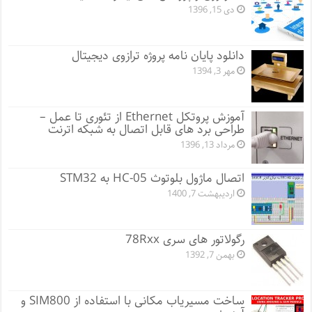
دی 15, 1396
دانلود پایان نامه پروژه ترازوی دیجیتال
مهر 3, 1394
آموزش پروتکل Ethernet از تئوری تا عمل –
طراحی برد های قابل اتصال به شبکه اترنت
مرداد 13, 1396
اتصال ماژول بلوتوث HC-05 به STM32
اردیبهشت 7, 1400
رگولاتور های سری 78Rxx
بهمن 7, 1392
ساخت مسیریاب مکانی با استفاده از SIM800 و