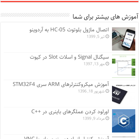
آموزش های بیشتر برای شما
اتصال ماژول بلوتوث HC-05 به آردوینو
تیر 5, 1399
سیگنال Signal و اسلات Slot در کیوت
مهر 13, 1397
آموزش میکروکنترلرهای ARM سری STM32F4
شهریور 18, 1396
اورلود کردن عملگرهای باینری در ++C
مرداد 9, 1399