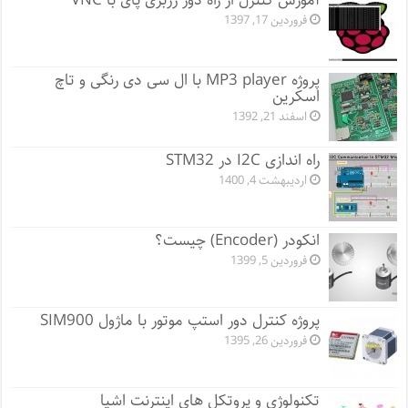
آموزش کنترل از راه دور رزبری پای با VNC
فروردین 17, 1397
پروژه MP3 player با ال سی دی رنگی و تاچ
اسکرین
اسفند 21, 1392
راه اندازی I2C در STM32
اردیبهشت 4, 1400
انکودر (Encoder) چیست؟
فروردین 5, 1399
پروژه کنترل دور استپ موتور با ماژول SIM900
فروردین 26, 1395
تکنولوژی و پروتکل های اینترنت اشیا