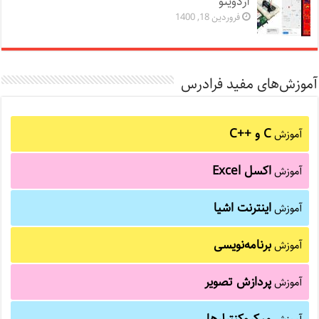
آردوینو
فروردین 18, 1400
آموزش‌های مفید فرادرس
C و C++‎
آموزش
اکسل Excel
آموزش
اینترنت اشیا
آموزش
برنامه‌نویسی
آموزش
پردازش تصویر
آموزش
میکروکنترلرها