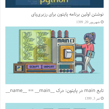
نوشتن اولین برنامه پایتون برای رزبری‌پای
شهریور 20, 1399
تابع main در پایتون: درک __name__ == __main__
تیر 3, 1399