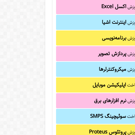
اکسل Excel
وزش
اینترنت اشیا
وزش
برنامه‌نویسی
وزش
پردازش تصویر
وزش
میکروکنترلرها
وزش
اپلیکیشن موبایل
خت
نرم افزارهای برق
وزش
سوئیچینگ SMPS
خت
پروتئوس Proteus
وزش