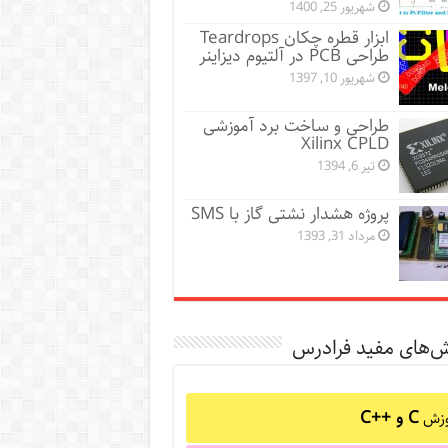
شهریور 25, 1400
ابزار قطره چکان Teardrops
طراحی PCB در آلتیوم دیزاینر
شهریور 10, 1397
طراحی و ساخت برد آموزشی
Xilinx CPLD
تیر 6, 1394
پروژه هشدار نشتی گاز با SMS
مرداد 31, 1393
ش‌های مفید فرادرس
C و C++‎
وزش