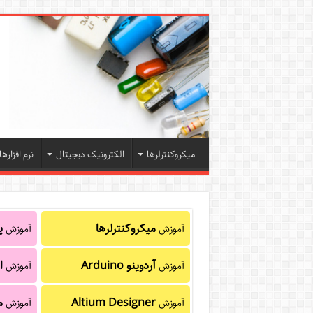
میکروکنترلرها
الکترونیک دیجیتال
نرم افزارها
میکروکنترلرها
پا
آموزش
آموزش
آردوینو Arduino
ا
آموزش
آموزش
Altium Designer
م
آموزش
آموزش