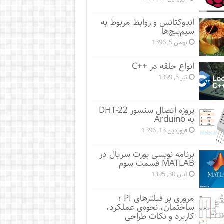
اندوکتانس و روابط مربوط به
سیم‌پیچ‌ها
بهمن 5, 1396
انواع حلقه در ++C
تیر 5, 1399
پروژه اتصال سنسور DHT-22
به Arduino
فروردین 13, 1396
برنامه نویسی پورت سریال در
MATLAB قسمت سوم
آبان 30, 1395
مروری بر فیلترهای PI ؛
ساختمان، نحوه‌ی عملکرد،
کاربرد و نکات طراحی