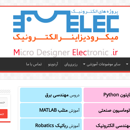
سایر موضوعات آموزشی
رزبری‌پای
آردوینو
تماس با ما
یتون Python
مهندسی برق
دروس
توماسیون صنعتی
متلب MATLAB
آموزش
هندسی الکترونیک
رباتیک Robatics
آموزش