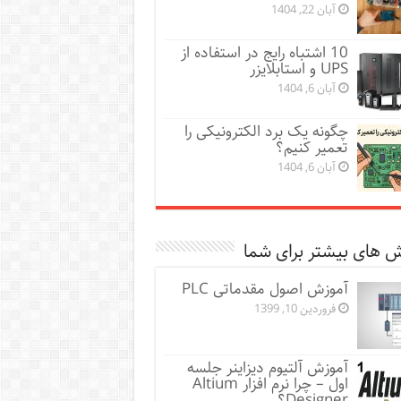
آبان 22, 1404
10 اشتباه رایج در استفاده از
UPS و استابلایزر
آبان 6, 1404
چگونه یک برد الکترونیکی را
تعمیر کنیم؟
آبان 6, 1404
 های بیشتر برای شما
آموزش اصول مقدماتی PLC
فروردین 10, 1399
آموزش آلتیوم دیزاینر جلسه
اول – چرا نرم افزار Altium
Designer؟