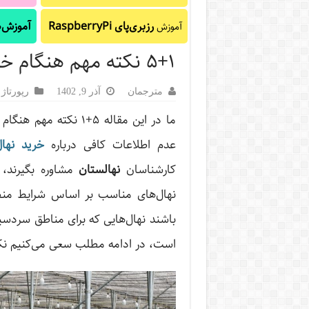
رزبری‌پای RaspberryPi
آموزش‌ه
آموزش
۵+۱ نکته مهم هنگام خرید نهال
مترجمان
آذر 9, 1402
رپورتاژ‌
ما در این مقاله ۵+۱ نک
عدم اطلاعات کافی درباره
خرید نهال
کارشناسان
نهالستان
مشاوره بگیرند، 
نهال‌های مناسب بر اساس شرایط منطق
باشند نهال‌هایی که برای مناطق سردسی
است، در ادامه مطلب سعی می‌کنیم نکات 