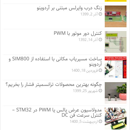
زنگ درب وایرلس مبتنی بر آردوینو
آذر 2, 1399
کنترل دور موتور با PWM
آذر 14, 1392
ساخت مسیریاب مکانی با استفاده از SIM800 و
آردوینو
فروردین 18, 1400
چگونه بهترین محصولات ترانسمیتر فشار را بخریم؟
شهریور 25, 1399
مدولاسیون عرض پالس یا PWM در STM32 –
کنترل سرعت فن DC
اردیبهشت 5, 1400