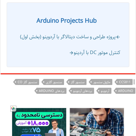
Arduino Projects Hub
پروژه طراحی و ساخت دیتالاگر با آردوینو (بخش اول)
کنترل موتور DC با آردینو
|
CCS811
ماژول سنسور
سنسور گاز
سنسور گازی
سنسور گاز CO
ARDUINO
آردوینو
بردهای آردوینو
بردهای ARDUINO