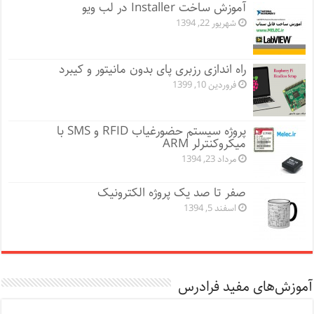
آموزش ساخت Installer در لب ویو
شهریور 22, 1394
راه اندازی رزبری پای بدون مانیتور و کیبرد
فروردین 10, 1399
پروژه سیستم حضورغیاب RFID و SMS با
میکروکنترلر ARM
مرداد 23, 1394
صفر تا صد یک پروژه الکترونیک
اسفند 5, 1394
آموزش‌های مفید فرادرس