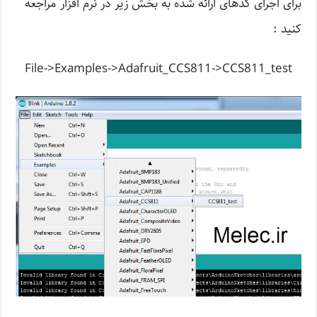
برای اجرای کدهای ارائه شده به بخش زیر در نرم افزار مراجعه
کنید :
File->Examples->Adafruit_CCS811->CCS811_test