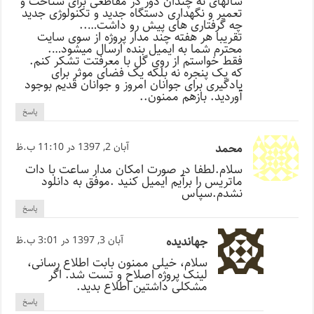
سالهای نه چندان دور در مقاطعی برای شناخت و
تعمیر و نگهداری دستگاه جدید و تکنولوژی جدید
چه گرفتاری های پیش رو داشت…..
تقریبا هر هفته چند مدار پروژه از سوی سایت
محترم شما به ایمیل بنده ارسال میشود….
فقط خواستم از روی گل با معرفتت تشکر کنم.
که یک پنجره نه بلکه یک فضای موثر برای
یادگیری برای جوانان امروز و جوانان قدیم بوجود
آوردید. بازهم ممنون..
پاسخ
محمد
آبان 2, 1397 در 11:10 ب.ظ
سلام.لطفا در صورت امکان مدار ساعت با دات
ماتریس را برآیم ایمیل کنید .موفق به دانلود
نشدم.سپاس
پاسخ
جهاندیده
آبان 3, 1397 در 3:01 ب.ظ
سلام، خیلی ممنون بابت اطلاع رسانی،
لینک پروژه اصلاح و تست شد. اگر
مشکلی داشتین اطلاع بدید.
پاسخ