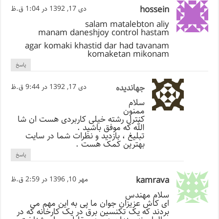
hossein
دی 17, 1392 در 1:04 ق.ظ
salam matalebton aliy
manam daneshjoy control hastam
agar komaki khastid dar had tavanam
komaketan mikonam
پاسخ
جهاندیده
دی 17, 1392 در 9:44 ق.ظ
سلام
ممنون
کنترل رشته خیلی کاربردی هست ان شا
الله که موفق باشید .
تبلیغ ، بازدید و نظرات شما در سایت
بهترین کمک هست .
پاسخ
kamrava
مهر 10, 1396 در 2:59 ق.ظ
سلام مهندس
ای کاش عزیزان جوان ما پی به این مهم می
بردند که یک تکنسین برق در یک کارخانه که در