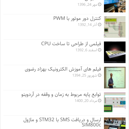
مهر 24, 1396
کنترل دور موتور با PWM
آذر 14, 1392
فیلمی از طراحی تا ساخت CPU
اسفند 6, 1392
فیلم های آموزش الکترونیک بهزاد رضوی
شهریور 25, 1394
توابع پایه مربوط به زمان و وقفه در آردوینو
مرداد 20, 1400
ارسال و دریافت SMS با STM32 و ماژول
SIM800c