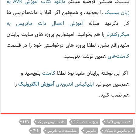
بیسیک هستین توصیه میکنم
دانلود کتاب آموزش AVR به
زبان بیسیک
را بخونید. و همچنین اگر قبلا با دات‌ماتریس ها
کار نکردید مقاله
آموزش اتصال دات ماتریس به
میکروکنترلر
را هم بخوانید. امیدواریم پروژه های سایت برایتان
مفیدواقع بشن، لطفا پروژه های درخواستی خود را در قسمت
کامنت‌های
همین نوشته بنویسید.
اگر این نوشته‌ برایتان مفید بود لطفا
کامنت
بنویسید و
همچنین میتوانید
اپلیکیشن اندرویدی
آموزش الکترونیک
را
هم نصب کنید.
|
دات ماتریس AVR
پروژه ساعت با PIC
دات ماتریس دو رنگ
LED
دات ماتریس با بسکام
ماتریس
دیتاشیت دات ماتریس
5*7