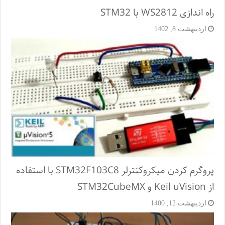
راه اندازی WS2812 با STM32
اردیبهشت 8, 1402
پروگرم کردن میکروکنترلر STM32F103C8 با استفاده
از Keil uVision و STM32CubeMX
اردیبهشت 12, 1400