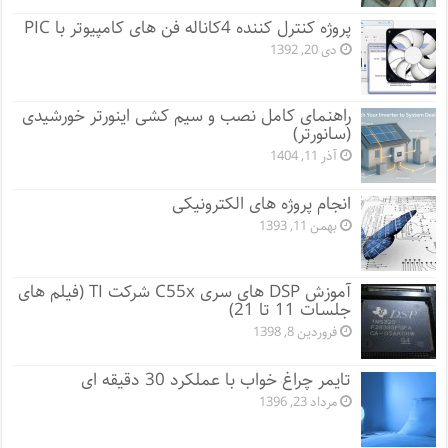
پروژه کنترل کننده 4کاناله فن های کامپیوتر با PIC
دی 20, 1392
راهنمای کامل نصب و سیم کشی اینورتر خورشیدی
(سانورتر)
آذر 11, 1404
انجام پروژه های الکترونیکی
بهمن 11, 1393
آموزش DSP های سری C55x شرکت TI (فیلم های
جلسات 11 تا 21)
فروردین 8, 1398
تایمر چراغ خواب با عملکرد 30 دقیقه ای
مرداد 23, 1396