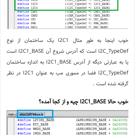
خوب اینجا به طور مثال I2C1 یک ساختمان از نوع
I2C_TypeDef است که آدرس شروع آن I2C1_BASE است
یا به عبارتی دیگه از آدرس I2C1_BASE به اندازه ساختمان
I2C_TypeDef فضا در مموری مپ به عنوان I2C1 در نظر
گرفته شده است .
خوب حالا I2C1_BASE چیه و از کجا آمده؟