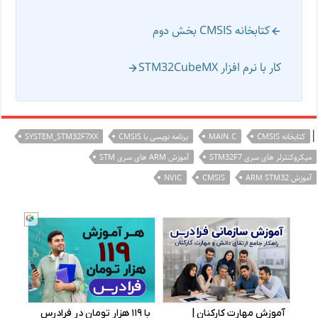
کتابخانه CMSIS بخش دوم
کار با نرم افزار STM32CubeMX
|
کتابخانه CMSIS
MAIN.C
برنامه نویسی با CMSIS
SYSTEM_STM32F7XX
میکروکنترلر های سری STM32F7
آموزش ARM های سری STM
آموزش ARM STM32
CMSIS
NVIC