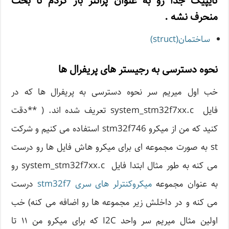
تایپیک جدا رو به عنوان پرانتز باز کردم تا بحث
منحرف نشه .
ساختمان(struct)
نحوه دسترسی به رجیستر های پریفرال ها
خب اول میریم سر نحوه دسترسی به پریفرال ها که در
فایل system_stm32f7xx.c تعریف شده اند. ( **دقت
کنید که من از میکرو stm32f746 استفاده می کنیم و شرکت
st به صورت مجموعه ای برای میکرو هاش فایل ها رو درست
می کنه به طور مثال ابتدا فایل system_stm32f7xx.c رو
به عنوان مجموعه
میکروکنترلر های سری stm32f7
درست
می کنه و در داخلش زیر مجموعه ها رو اضافه می کنه) خب
اولین مثال میریم سر واحد I2C که برای میکرو من ۱۱ تا