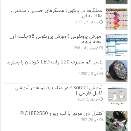
عملگرها در پایتون: عملگرهای حسابی، منطقی،
مقایسه ای
خرداد 25, 1399
آموزش پروتئوس (آموزش پروتئوس 8);جلسه اول
ایجاد پروژه
فروردین 14, 1396
لامپ کم مصرف 220 ولت LED خودتان را بسازید
.
دی 13, 1392
آموزش sisotool در متلب [فیلم های آموزشی
کامل فارسی ]
خرداد 5, 1394
کنترل دور موتور با لب ویو و PIC18F2550
دی 26, 1392