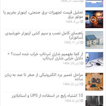
اسفند 27, 1404
تحلیل قیمت تجهیزات برق صنعتی، اینورتر بخریم یا
موتور برق
دی 4, 1404
راهنمای کامل نصب و سیم کشی اینورتر خورشیدی
(سانورتر)
آذر 11, 1404
از کجا بفهمیم شارژر لپ‌تاپ خراب شده است؟ +
دلایل خرابی شارژر لپ‌تاپ
آبان 29, 1404
مراحل تعمیر برد الکترونیکی از صفر تا صد به زبان
ساده
آبان 22, 1404
10 اشتباه رایج در استفاده از UPS و استابلایزر
آبان 6, 1404