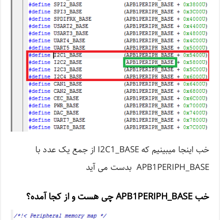
خب اینجا میبینیم که I2C1_BASE از جمع یک عدد با
APB1PERIPH_BASE بدست می آید
خب APB1PERIPH_BASE چی هست و از کجا آمده؟