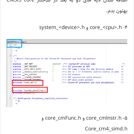
اضافه شدن لایه های دو به بعد در ساختار CMSIS core
بهتون بدم.
۴- core_<cpu>.h و system_<device>.h
۵- core_cmlnstr.h و core_cmFunc.h و
Core_cm4_simd.h