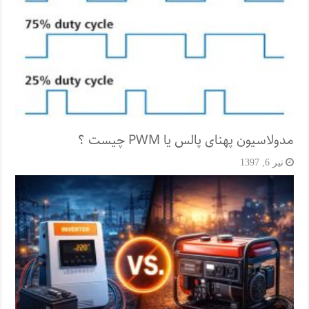
مدولاسیون پهنای پالس یا PWM چیست ؟
تیر 6, 1397