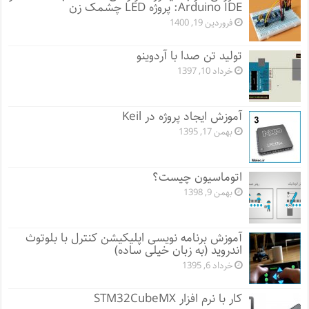
Arduino IDE: پروژه LED چشمک زن
فروردین 19, 1400
تولید تن صدا با آردوینو
خرداد 10, 1397
آموزش ایجاد پروژه در Keil
بهمن 17, 1395
اتوماسیون چیست؟
بهمن 9, 1398
آموزش برنامه نویسی اپلیکیشن کنترل با بلوتوث
اندروید (به زبان خیلی ساده)
خرداد 6, 1395
کار با نرم افزار STM32CubeMX