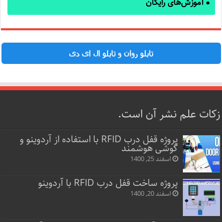
آموزش‌های رایگان
●
تابلو روان و تابلو ال ای دی
زکات علم نشر آن است.
پروژه قفل‌ درب RFID با استفاده از آردوینو و
گوشی هوشمند
اسفند 25, 1400
پروژه ساخت قفل‌ درب RFID با آردوینو
اسفند 20, 1400