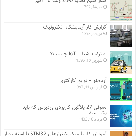
مدار منبع تغذیه 0-20 ولت 10 آمپر
دی 14, 1392
گزارش کار آزمایشگاه الکترونیک
دی 25, 1393
اینترنت اشیا یا IoT چیست؟
شهریور 10, 1396
آردوینو – توابع کاراکتری
فروردین 11, 1397
معرفی 27 پلاگین کاربردی وردپرس که باید
بشناسید
مرداد 10, 1403
آموزش کار با میکروکنترلرهای STM32 با استفاده از