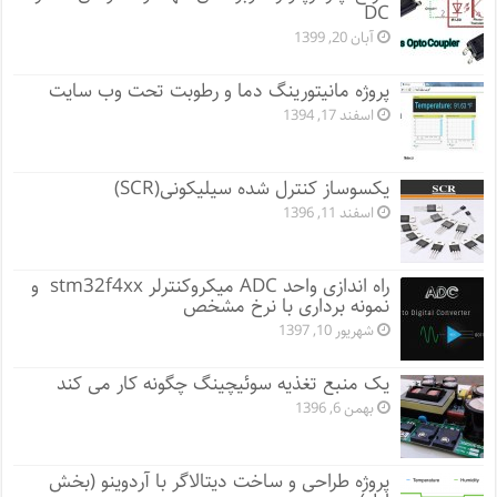
DC
آبان 20, 1399
پروژه مانيتورينگ دما و رطوبت تحت وب سایت
اسفند 17, 1394
یکسوساز کنترل شده سیلیکونی(SCR)
اسفند 11, 1396
راه اندازی واحد ADC میکروکنترلر stm32f4xx و
نمونه برداری با نرخ مشخص
شهریور 10, 1397
یک منبع تغذیه سوئیچینگ چگونه کار می کند
بهمن 6, 1396
پروژه طراحی و ساخت دیتالاگر با آردوینو (بخش