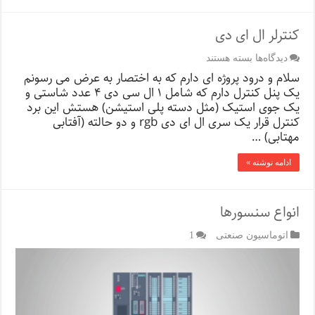
کنترلر ال ای دی
برای
دیدگاه‌ها
بسته هستند
کنترلر
سلام و درود پروژه ای دارم که به اختصار به عرض می رسونم
ال
یک پنل کنترل دارم که شامل ۱ ال سی دی ۴ عدد شاستی و
ای
یک جوی استیک (مثل دسته پلی استیشن) هستش این برد
دی
کنترل قرار یک سری ال ای دی rgb و دو حالته (آفتابی
مهتابی) …
ادامه نوشته »
انواع سنسورها
اتوماسیون صنعتی
1