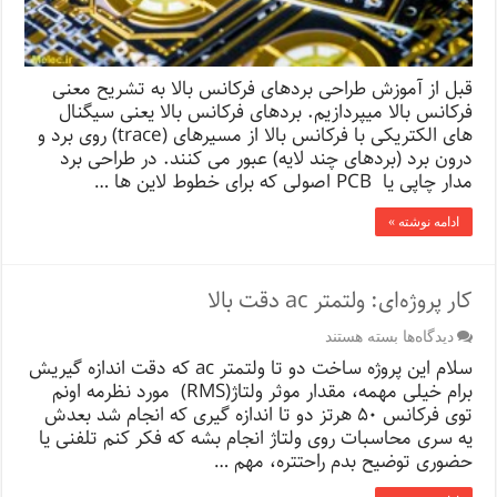
قبل از آموزش طراحی بردهای فرکانس بالا به تشریح معنی
فرکانس بالا میپردازیم. بردهای فرکانس بالا یعنی سیگنال
های الکتریکی با فرکانس بالا از مسیرهای (trace) روی برد و
درون برد (بردهای چند لایه) عبور می کنند. در طراحی برد
مدار چاپی یا PCB اصولی که برای خطوط لاین ها …
ادامه نوشته »
کار پروژه‌ای: ولتمتر ac دقت بالا
برای
دیدگاه‌ها
بسته هستند
کار
سلام این پروژه ساخت دو تا ولتمتر ac که دقت اندازه گیریش
پروژه‌ای:
برام خیلی مهمه، مقدار موثر ولتاژ(RMS) مورد نظرمه اونم
ولتمتر
توی فرکانس ۵۰ هرتز دو تا اندازه گیری که انجام شد بعدش
ac
دقت
یه سری محاسبات روی ولتاژ انجام بشه که فکر کنم تلفنی یا
بالا
حضوری توضیح بدم راحتتره، مهم …