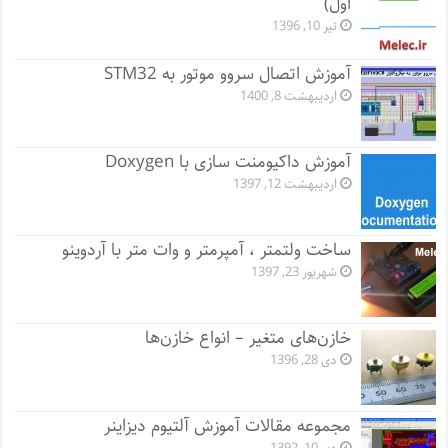
اول)
تیر 10, 1396
آموزش اتصال سروو موتور به STM32
اردیبهشت 8, 1400
آموزش داکیومنت سازی با Doxygen
اردیبهشت 12, 1397
ساخت ولتمتر ، آمپرمتر و وات متر با آردوینو
شهریور 23, 1397
خازن‌های متغیر – انواع خازن‌ها
دی 28, 1396
مجموعه مقالات آموزش آلتیوم دیزاینر