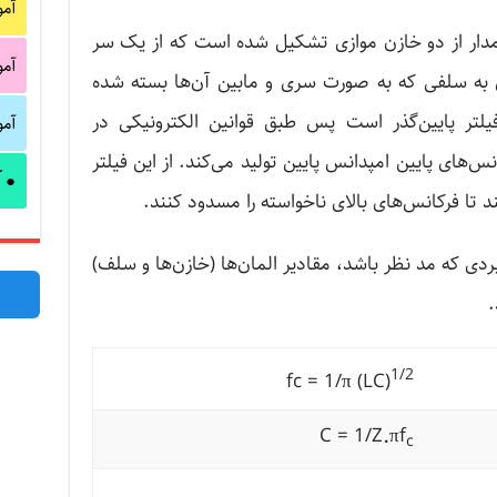
آم
 مدار از دو خازن موازی تشکیل شده است که از یک سر
آم
به سلفی که به صورت سری و مابین آن‌ها بسته شده
لتر پایین‌گذر است پس طبق قوانین الکترونیکی در
آم
نس‌های پایین امپدانس پایین تولید می‌کند. از این فیلتر
آ
●
د تا فرکانس‌های بالای ناخواسته را مسدود کنند.
با هر کاربردی که مد نظر باشد، مقادیر المان‌ها (خازن‌ها و سلف)
.
1/2
fc = 1/π (LC)
C = 1/Z
πf
۰
c