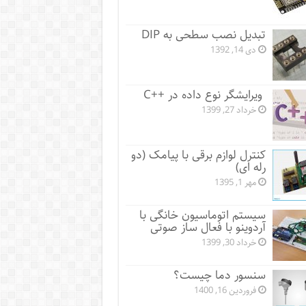
تبدیل نصب سطحی به DIP
دی 14, 1392
ویرایشگر نوع داده در ++C
خرداد 27, 1399
کنترل لوازم برقی با پیامک (دو
رله ای)
مهر 1, 1395
سیستم اتوماسیون خانگی با
آردوینو با فعال ساز صوتی
خرداد 30, 1399
سنسور دما چیست؟
فروردین 16, 1400