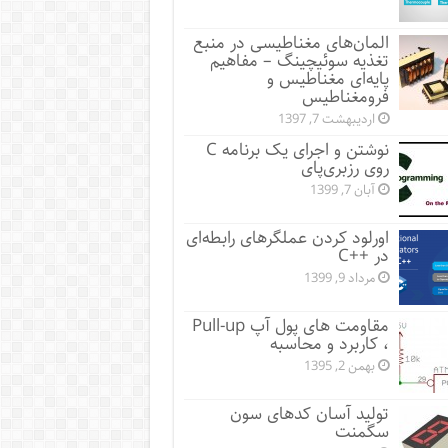
المان‌های مغناطیسی در منبع
تغذیه سوئیچینگ – مفاهیم
پایه‌ای مغناطیس و
فرومغناطیس
اردیبهشت 7, 1397
نوشتن و اجرای یک برنامه C
روی رزبری‌پای
آبان 7, 1399
اورلود کردن عملگرهای رابطه‌ای
در ++C
مرداد 9, 1399
مقاومت های پول آپ Pull-up
، کاربرد و محاسبه
بهمن 2, 1395
تولید آسان کدهای سون
سگمنت