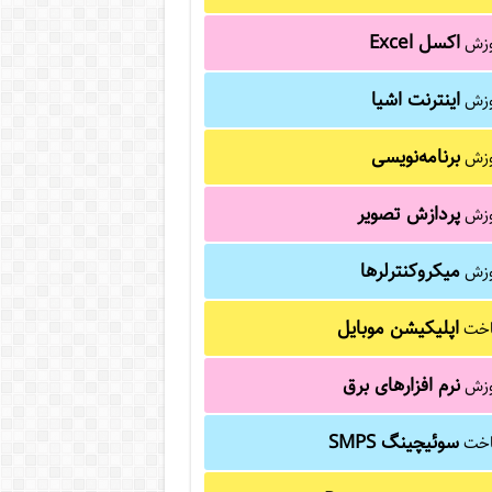
اکسل Excel
وزش
اینترنت اشیا
وزش
برنامه‌نویسی
وزش
پردازش تصویر
وزش
میکروکنترلرها
وزش
اپلیکیشن موبایل
خت
نرم افزارهای برق
وزش
سوئیچینگ SMPS
خت