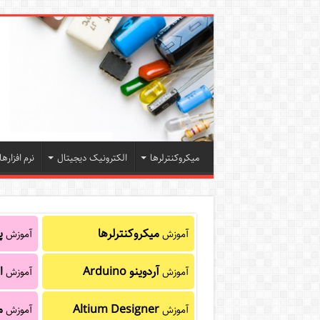
میکروکنترلرها
الکترونیک دیجیتال
نرم افزارها
میکروکنترلرها
پا
آموزش
آموزش
آردوینو Arduino
ا
آموزش
آموزش
Altium Designer
م
آموزش
آموزش