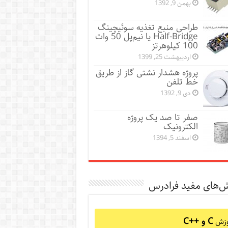
بهمن 9, 1392
طراحی منبع تغذیه سوئیچینگ
Half-Bridge یا نیم‌پل 50 وات
100 کیلوهرتز
اردیبهشت 25, 1399
پروژه هشدار نشتی گاز از طریق
خط تلفن
دی 9, 1392
صفر تا صد یک پروژه
الکترونیک
اسفند 5, 1394
ش‌های مفید فرادرس
C و C++‎
وزش