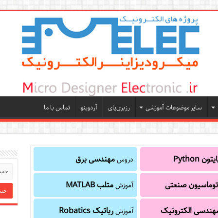
سایر موضوعات آموزشی
رزبری‌پای
آردوینو
تماس با ما
یتون Python
مهندسی برق
دروس
توماسیون صنعتی
متلب MATLAB
آموزش
هندسی الکترونیک
رباتیک Robatics
آموزش