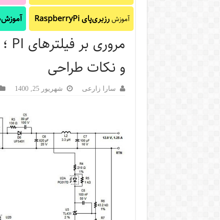
رزبری‌پای RaspberryPi
آموزش‌ه
آموزش
مرور
و نکات طراحی
سارا زارعی
شهریور 25, 1400