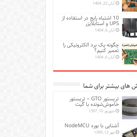
آبان 22, 1404
10 اشتباه رایج در استفاده از
UPS و استابلایزر
آبان 6, 1404
چگونه یک برد الکترونیکی را
تعمیر کنیم؟
آبان 6, 1404
 های بیشتر برای شما
تریستور GTO – تریستور
خاموش‌شونده با گیت
شهریور 10, 1397
آشنایی با بورد NodeMCU
مهر 12, 1399