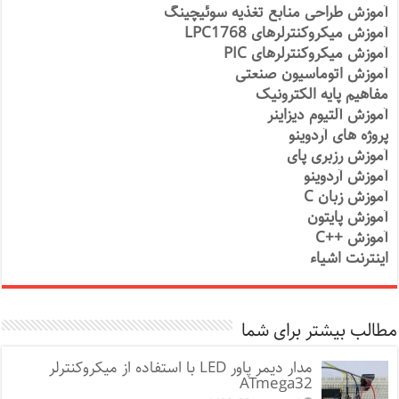
آموزش طراحی منابع تغذیه سوئیچینگ
آموزش میکروکنترلرهای LPC1768
آموزش میکروکنترلرهای PIC
آموزش اتوماسیون صنعتی
مفاهیم پایه الکترونیک
آموزش آلتیوم دیزاینر
پروژه های آردوینو
آموزش رزبری پای
آموزش آردوینو
آموزش زبان C
آموزش پایتون
آموزش ++C
اینترنت اشیاء
مطالب بیشتر برای شما
مدار دیمر پاور LED با استفاده از میکروکنترلر
ATmega32