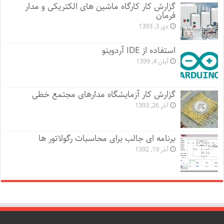
گزارش کار کارگاه ماشین های الکتریکی و مدار
فرمان
دی 3, 1393
استفاده از IDE آردوینو
آبان 4, 1399
گزارش کار آزمایشگاه مدارهای مجتمع خطی
آذر 26, 1393
برنامه ای جالب برای محاسبات رگولاتور ها
آذر 19, 1392