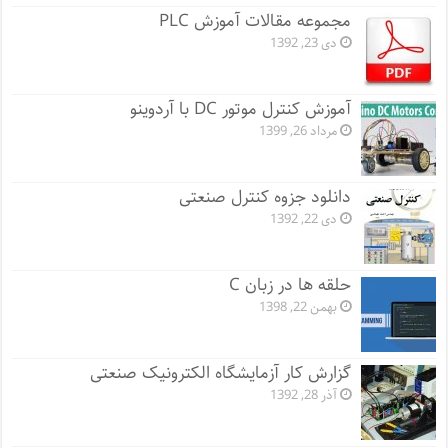
مجموعه مقالات آموزش PLC
دی 23, 1392
آموزش کنترل موتور DC با آردوینو
مرداد 26, 1399
دانلود جزوه کنترل صنعتی
دی 22, 1392
حلقه ها در زبان C
بهمن 22, 1398
گزارش کار آزمایشگاه الکترونیک صنعتی
آذر 28, 1392