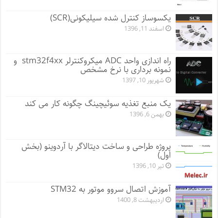
یکسوساز کنترل شده سیلیکونی(SCR)
اسفند 11, 1396
راه اندازی واحد ADC میکروکنترلر stm32f4xx و
نمونه برداری با نرخ مشخص
شهریور 10, 1397
یک منبع تغذیه سوئیچینگ چگونه کار می کند
بهمن 6, 1396
پروژه طراحی و ساخت دیتالاگر با آردوینو (بخش
اول)
تیر 10, 1396
آموزش اتصال سروو موتور به STM32
اردیبهشت 8, 1400