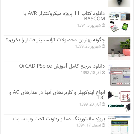
دانلود کتاب 11 پروژه میکروکنترلر AVR با
BASCOM
شهریور 5, 1394
چگونه بهترین محصولات ترانسمیتر فشار را بخریم؟
شهریور 25, 1399
دانلود مرجع کامل آموزش OrCAD PSpice
آذر 18, 1392
انواع اپتوکوپلر و کاربردهای آنها در مدارهای AC و
DC
آبان 20, 1399
پروژه مانيتورينگ دما و رطوبت تحت وب سایت
اسفند 17, 1394