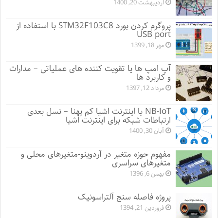
اردیبهشت 20, 1400
پروگرم کردن بورد STM32F103C8 با استفاده از
USB port
مهر 18, 1399
آپ امپ ها یا تقویت کننده های عملیاتی – مدارات
و کاربرد ها
مرداد 12, 1397
NB-IoT یا اینترنت اشیا کم پهنا – نسل بعدی
ارتباطات شبکه برای اینترنت اشیا
آبان 30, 1400
مفهوم حوزه متغیر در آردوینو-متغیرهای محلی و
متغیرهای سراسری
بهمن 6, 1396
پروژه فاصله سنج آلتراسونیک
فروردین 21, 1394