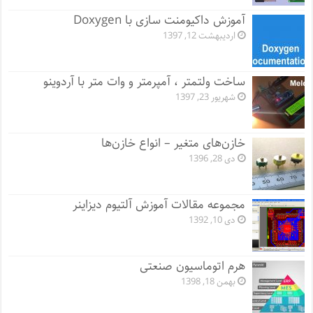
آموزش داکیومنت سازی با Doxygen
اردیبهشت 12, 1397
ساخت ولتمتر ، آمپرمتر و وات متر با آردوینو
شهریور 23, 1397
خازن‌های متغیر – انواع خازن‌ها
دی 28, 1396
مجموعه مقالات آموزش آلتیوم دیزاینر
دی 10, 1392
هرم اتوماسیون صنعتی
بهمن 18, 1398