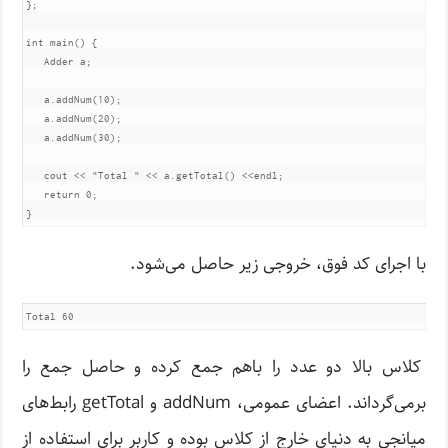
};
int
 main
()
{
Adder
 a
;
   a
.
addNum
(
10
);
   a
.
addNum
(
20
);
   a
.
addNum
(
30
);
   cout 
<<
"Total "
<<
 a
.
getTotal
()
<<
endl
;
return
0
;
}
با اجرای کد فوق، خروجی زیر حاصل می‌شود.
کلاس بالا دو عدد را باهم جمع کرده و حاصل جمع را
برمی‌گرداند. اعضای عمومی، addNum و getTotal رابط‌های
میانجی به دنیای خارج از کلاس بوده و کاربر برای استفاده از