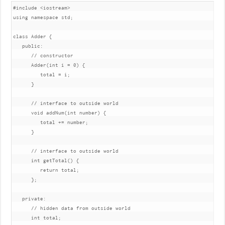
#include
<iostream>
using
namespace
 std
;
class
Adder
{
public
:
// constructor
Adder
(
int
 i 
=
0
)
{
         total 
=
 i
;
}
// interface to outside world
void
 addNum
(
int
 number
)
{
         total 
+=
 number
;
}
// interface to outside world
int
 getTotal
()
{
return
 total
;
};
private
:
// hidden data from outside world
int
 total
;