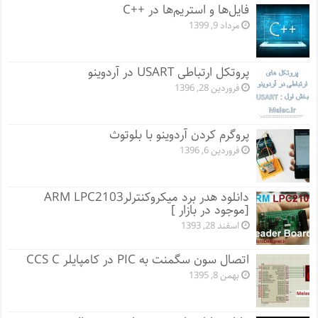
فایل‌ها و استریم‌ها در ++C
مرداد 9, 1399
پروتکل ارتباطی USART در آردوینو
فروردین 28, 1396
پروگرم کردن آردوینو با بلوتوث
فروردین 6, 1396
دانلود هدر برد میکروکنترلرARM LPC2103
[موجود در بازار ]
اسفند 28, 1393
اتصال سون سگمنت به PIC در کامپایلر CCS C
بهمن 8, 1395