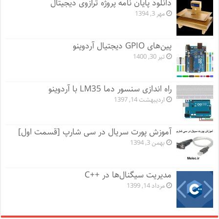
دانلود پایان نامه پروژه ترازوی دیجیتال
مهر 3, 1394
پین‌های GPIO دیجتیال آردوینو
تیر 30, 1400
راه اندازی سنسور دما LM35 با آردوینو
اردیبهشت 14, 1397
آموزش پورت سریال در سی شارپ [قسمت اول]
بهمن 3, 1394
مدیریت سیگنال‌ها در ++C
مرداد 14, 1399