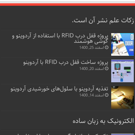
زکات علم نشر آن است.
پروژه قفل‌ درب RFID با استفاده از آردوینو و
گوشی هوشمند
اسفند 25, 1400
پروژه ساخت قفل‌ درب RFID با آردوینو
اسفند 20, 1400
تغذیه آردوینو با سلول‌های خورشیدی آردوینو
اسفند 14, 1400
الکترونیک به زبان ساده