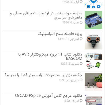
آبان 30, 1400
مفهوم حوزه متغیر در آردوینو-متغیرهای محلی و
متغیرهای سراسری
بهمن 6, 1396
پروژه فاصله سنج آلتراسونیک
فروردین 21, 1394
دانلود کتاب 11 پروژه میکروکنترلر AVR با
BASCOM
شهریور 5, 1394
چگونه بهترین محصولات ترانسمیتر فشار را بخریم؟
شهریور 25, 1399
دانلود مرجع کامل آموزش OrCAD PSpice
آذر 18, 1392