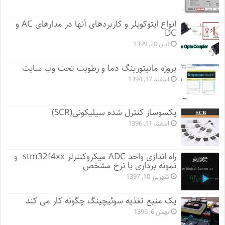
انواع اپتوکوپلر و کاربردهای آنها در مدارهای AC و
DC
آبان 20, 1399
پروژه مانيتورينگ دما و رطوبت تحت وب سایت
اسفند 17, 1394
یکسوساز کنترل شده سیلیکونی(SCR)
اسفند 11, 1396
راه اندازی واحد ADC میکروکنترلر stm32f4xx و
نمونه برداری با نرخ مشخص
شهریور 10, 1397
یک منبع تغذیه سوئیچینگ چگونه کار می کند
بهمن 6, 1396