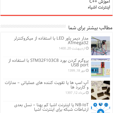
آموزش ++C
اینترنت اشیاء
مطالب بیشتر برای شما
مدار دیمر پاور LED با استفاده از میکروکنترلر
ATmega32
اردیبهشت 20, 1400
پروگرم کردن بورد STM32F103C8 با استفاده از
USB port
مهر 18, 1399
آپ امپ ها یا تقویت کننده های عملیاتی – مدارات
و کاربرد ها
مرداد 12, 1397
NB-IoT یا اینترنت اشیا کم پهنا – نسل بعدی
ارتباطات شبکه برای اینترنت اشیا