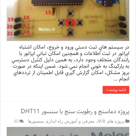
در سيستم هاي ثبت دستي ورود و خروج، امكان اشتباه
اپراتور در ثبت اطلاعات و همچنين امكان تباني اپراتور با
رانندگان متخلف وجود دارد، به همين دليل كنترل دسترسي
به پاركينگ به خوبي انجام نمي شود. ضمن اينكه در صورت
بروز مشكل، امكان گزارش گيري قابل اطمينان از ترددهاي
انجام …
ادامه نوشته »
پروژه دماسنج و رطوبت سنج با سنسور DHT11
پروژه های AVR
,
معرفی و آموزش راه اندازی سنسورها
65