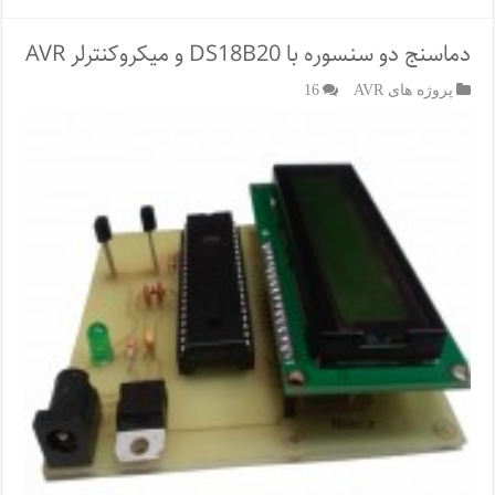
دماسنج دو سنسوره با DS18B20 و میکروکنترلر AVR
پروژه های AVR
16