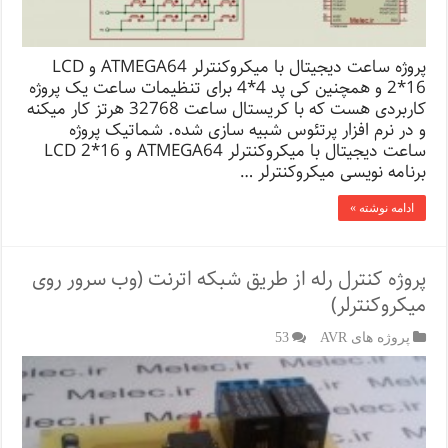
پروژه ساعت دیجیتال با میکروکنترلر ATMEGA64 و LCD
2*16 و همچنین کی پد 4*4 برای تنظیمات ساعت یک پروژه
کاربردی هست که با کریستال ساعت 32768 هرتز کار میکنه
و در نرم افزار پرتئوس شبیه سازی شده. شماتیک پروژه
ساعت دیجیتال با میکروکنترلر ATMEGA64 و LCD 2*16
برنامه نویسی میکروکنترلر …
ادامه نوشته »
پروژه کنترل رله از طریق شبکه اترنت (وب سرور روی
میکروکنترلر)
پروژه های AVR
53