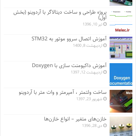
پروژه طراحی و ساخت دیتالاگر با آردوینو (بخش
اول)
تیر 10, 1396
آموزش اتصال سروو موتور به STM32
اردیبهشت 8, 1400
آموزش داکیومنت سازی با Doxygen
اردیبهشت 12, 1397
ساخت ولتمتر ، آمپرمتر و وات متر با آردوینو
شهریور 23, 1397
خازن‌های متغیر – انواع خازن‌ها
دی 28, 1396