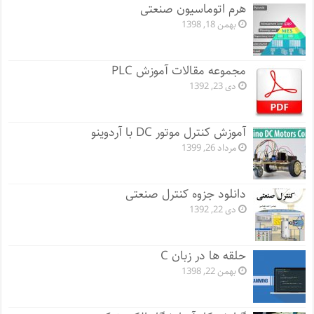
هرم اتوماسیون صنعتی
بهمن 18, 1398
مجموعه مقالات آموزش PLC
دی 23, 1392
آموزش کنترل موتور DC با آردوینو
مرداد 26, 1399
دانلود جزوه کنترل صنعتی
دی 22, 1392
حلقه ها در زبان C
بهمن 22, 1398