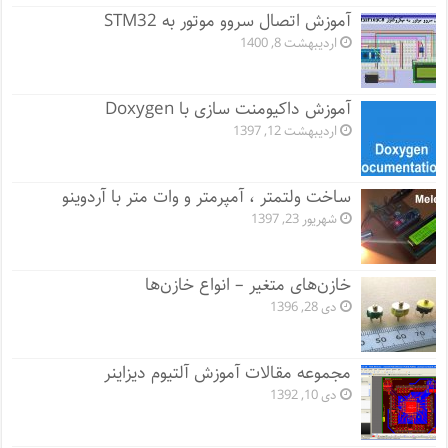
آموزش اتصال سروو موتور به STM32
اردیبهشت 8, 1400
آموزش داکیومنت سازی با Doxygen
اردیبهشت 12, 1397
ساخت ولتمتر ، آمپرمتر و وات متر با آردوینو
شهریور 23, 1397
خازن‌های متغیر – انواع خازن‌ها
دی 28, 1396
مجموعه مقالات آموزش آلتیوم دیزاینر
دی 10, 1392