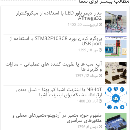
مطالب بیشتر برای شما
مدار دیمر پاور LED با استفاده از میکروکنترلر
ATmega32
اردیبهشت 20, 1400
پروگرم کردن بورد STM32F103C8 با استفاده از
USB port
مهر 18, 1399
آپ امپ ها یا تقویت کننده های عملیاتی – مدارات
و کاربرد ها
مرداد 12, 1397
NB-IoT یا اینترنت اشیا کم پهنا – نسل بعدی
ارتباطات شبکه برای اینترنت اشیا
آبان 30, 1400
مفهوم حوزه متغیر در آردوینو-متغیرهای محلی و
متغیرهای سراسری
بهمن 6, 1396