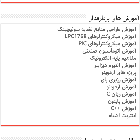
آموزش های پرطرفدار
آموزش طراحی منابع تغذیه سوئیچینگ
آموزش میکروکنترلرهای LPC1768
آموزش میکروکنترلرهای PIC
آموزش اتوماسیون صنعتی
مفاهیم پایه الکترونیک
آموزش آلتیوم دیزاینر
پروژه های آردوینو
آموزش رزبری پای
آموزش آردوینو
آموزش زبان C
آموزش پایتون
آموزش ++C
اینترنت اشیاء