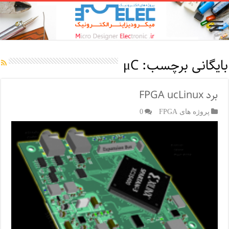
بایگانی برچسب:
μC
برد FPGA ucLinux
پروژه های FPGA
0