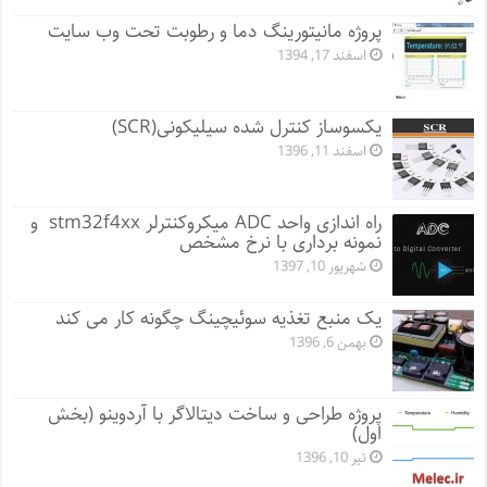
پروژه مانيتورينگ دما و رطوبت تحت وب سایت
اسفند 17, 1394
یکسوساز کنترل شده سیلیکونی(SCR)
اسفند 11, 1396
راه اندازی واحد ADC میکروکنترلر stm32f4xx و
نمونه برداری با نرخ مشخص
شهریور 10, 1397
یک منبع تغذیه سوئیچینگ چگونه کار می کند
بهمن 6, 1396
پروژه طراحی و ساخت دیتالاگر با آردوینو (بخش
اول)
تیر 10, 1396