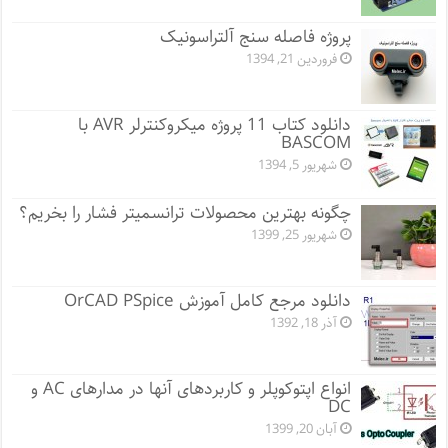
پروژه فاصله سنج آلتراسونیک
فروردین 21, 1394
دانلود کتاب 11 پروژه میکروکنترلر AVR با
BASCOM
شهریور 5, 1394
چگونه بهترین محصولات ترانسمیتر فشار را بخریم؟
شهریور 25, 1399
دانلود مرجع کامل آموزش OrCAD PSpice
آذر 18, 1392
انواع اپتوکوپلر و کاربردهای آنها در مدارهای AC و
DC
آبان 20, 1399