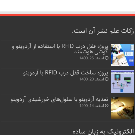
زکات علم نشر آن است.
پروژه قفل‌ درب RFID با استفاده از آردوینو و
گوشی هوشمند
اسفند 25, 1400
پروژه ساخت قفل‌ درب RFID با آردوینو
اسفند 20, 1400
تغذیه آردوینو با سلول‌های خورشیدی آردوینو
اسفند 14, 1400
الکترونیک به زبان ساده