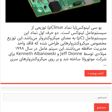
یو سی لینوکس(با نماد μClinux) توزیعی از
سیستم‌عامل لینوکس است. دو حرف اول نماد این
سیستم‌عامل (μC) به معنای میکروکنترولر می‌باشد.این توزیع
مخصوص میکروکنترولرهایی طراحی شده که فاقد واحد
مدیریت حافظه می‌باشند.این سیتم عامل در سال ۱۹۹۸
میلادی توسط Jeff Dionne و Kenneth Albanowski برای
شرکت موتورولا ساخته شد و بر روی میکروکنترولرهای سری
…
ادامه نوشته »