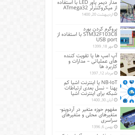
مدار دیمر پاور LED با استفاده
از میکروکنترلر ATmega32
اردیبهشت 20, 1400
پروگرم کردن بورد
STM32F103C8 با استفاده از
USB port
مهر 18, 1399
آپ امپ ها یا تقویت کننده
های عملیاتی – مدارات و
کاربرد ها
مرداد 12, 1397
NB-IoT یا اینترنت اشیا کم
پهنا – نسل بعدی ارتباطات
شبکه برای اینترنت اشیا
آبان 30, 1400
مفهوم حوزه متغیر در آردوینو-
متغیرهای محلی و متغیرهای
سراسری
بهمن 6, 1396