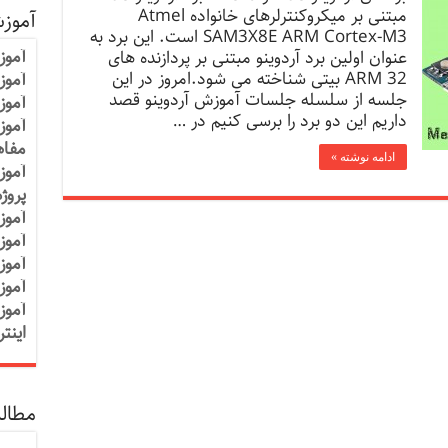
مبتنی بر میکروکنترلرهای خانواده Atmel
آموز
SAM3X8E ARM Cortex-M3 است. این برد به
آموز
عنوان اولین برد آردوینو مبتنی بر پردازنده های
ARM 32 بیتی شناخته می شود.امروز در این
آموزش
جلسه از سلسله جلسات آموزش آردوینو قصد
آموز
داریم این دو برد را برسی کنیم در …
آموز
مفاه
ادامه نوشته »
آموز
پروژ
آموز
آموز
آموز
آموز
آموز
اینت
مطالب