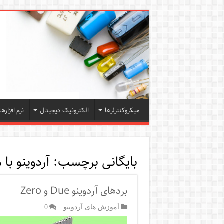
میکروکنترلرها
الکترونیک دیجیتال
نرم افزارها
بایگانی برچسب:
آردوینو با م
بردهای آردوینو Due و Zero
آموزش های آردوینو
0