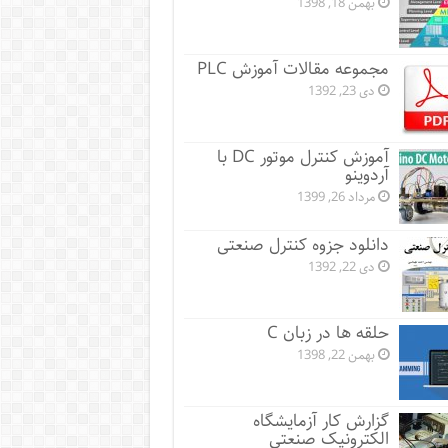
بهمن 18, 1398
مجموعه مقالات آموزش PLC
دی 23, 1392
آموزش کنترل موتور DC با
آردوینو
مرداد 26, 1399
دانلود جزوه کنترل صنعتی
دی 22, 1392
حلقه ها در زبان C
بهمن 22, 1398
گزارش کار آزمایشگاه
الکترونیک صنعتی