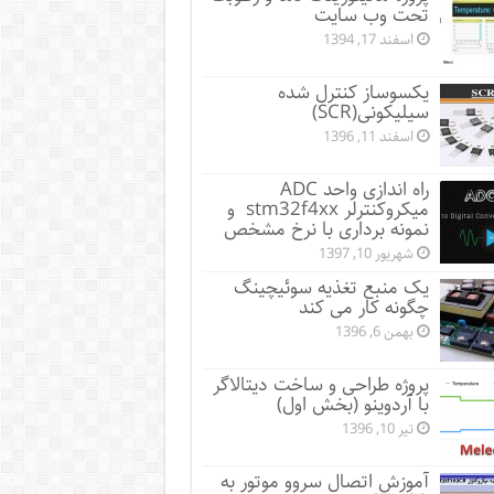
تحت وب سایت
اسفند 17, 1394
یکسوساز کنترل شده
سیلیکونی(SCR)
اسفند 11, 1396
راه اندازی واحد ADC
میکروکنترلر stm32f4xx و
نمونه برداری با نرخ مشخص
شهریور 10, 1397
یک منبع تغذیه سوئیچینگ
چگونه کار می کند
بهمن 6, 1396
پروژه طراحی و ساخت دیتالاگر
با آردوینو (بخش اول)
تیر 10, 1396
آموزش اتصال سروو موتور به