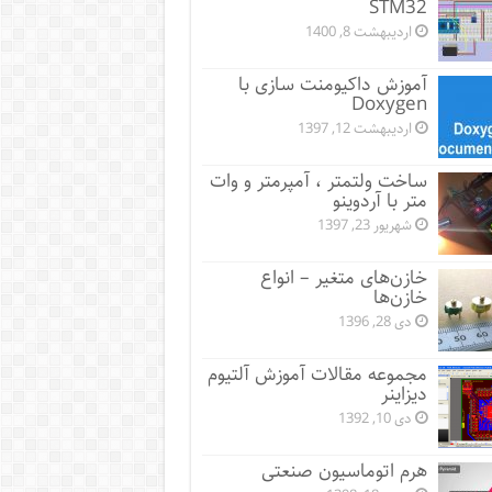
STM32
اردیبهشت 8, 1400
آموزش داکیومنت سازی با
Doxygen
اردیبهشت 12, 1397
ساخت ولتمتر ، آمپرمتر و وات
متر با آردوینو
شهریور 23, 1397
خازن‌های متغیر – انواع
خازن‌ها
دی 28, 1396
مجموعه مقالات آموزش آلتیوم
دیزاینر
دی 10, 1392
هرم اتوماسیون صنعتی