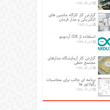
آذر 28, 1392
گزارش کار کارگاه ماشین های
الکتریکی و مدار فرمان
دی 3, 1393
استفاده از IDE آردوینو
آبان 4, 1399
گزارش کار آزمایشگاه مدارهای
مجتمع خطی
آذر 26, 1393
برنامه ای جالب برای محاسبات
رگولاتور ها
آذر 19, 1392