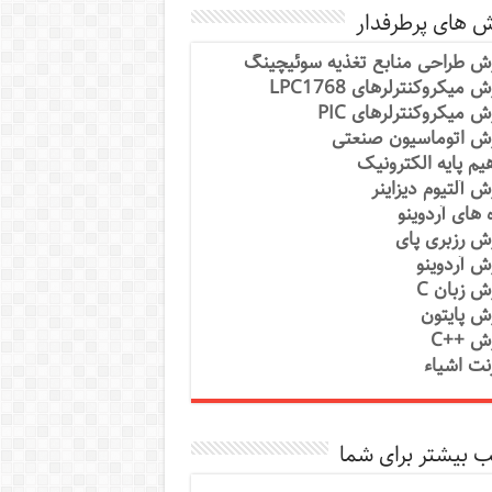
ش های پرطرفدار
ش طراحی منابع تغذیه سوئیچینگ
 میکروکنترلرهای LPC1768
ش میکروکنترلرهای PIC
ش اتوماسیون صنعتی
یم پایه الکترونیک
ش آلتیوم دیزاینر
ه های آردوینو
ش رزبری پای
ش آردوینو
ش زبان C
ش پایتون
ش ++C
رنت اشیاء
 بیشتر برای شما