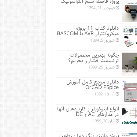
پروژه فاصله سنج آلتراسونیک
فروردین 21, 1394
دانلود کتاب 11 پروژه
میکروکنترلر AVR با BASCOM
شهریور 5, 1394
چگونه بهترین محصولات
ترانسمیتر فشار را بخریم؟
شهریور 25, 1399
دانلود مرجع کامل آموزش
OrCAD PSpice
آذر 18, 1392
انواع اپتوکوپلر و کاربردهای آنها
در مدارهای AC و DC
آبان 20, 1399
پروژه مانيتورينگ دما و رطوبت