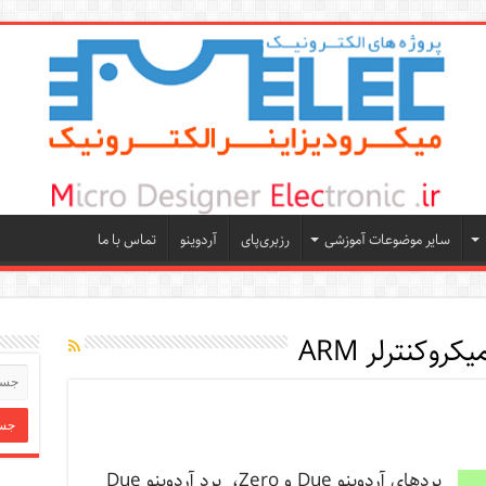
سایر موضوعات آموزشی
رزبری‌پای
آردوینو
تماس با ما
یکروکنترلر ARM
بردهای آردوینو Due و Zero، برد آردوینو Due