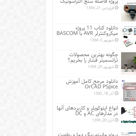
پروژه فاصله سنج آلتراسونیک
فروردین 21, 1394
دانلود کتاب 11 پروژه
میکروکنترلر AVR با BASCOM
شهریور 5, 1394
چگونه بهترین محصولات
ترانسمیتر فشار را بخریم؟
شهریور 25, 1399
دانلود مرجع کامل آموزش
OrCAD PSpice
آذر 18, 1392
انواع اپتوکوپلر و کاربردهای آنها
در مدارهای AC و DC
آبان 20, 1399
پروژه مانيتورينگ دما و رطوبت