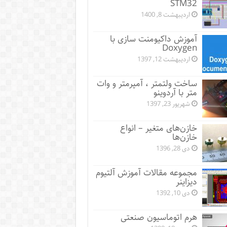
STM32
اردیبهشت 8, 1400
آموزش داکیومنت سازی با
Doxygen
اردیبهشت 12, 1397
ساخت ولتمتر ، آمپرمتر و وات
متر با آردوینو
شهریور 23, 1397
خازن‌های متغیر – انواع
خازن‌ها
دی 28, 1396
مجموعه مقالات آموزش آلتیوم
دیزاینر
دی 10, 1392
هرم اتوماسیون صنعتی