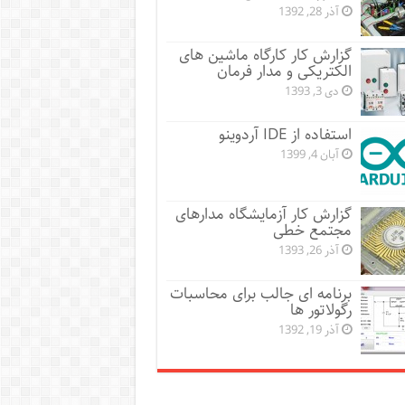
آذر 28, 1392
گزارش کار کارگاه ماشین های
الکتریکی و مدار فرمان
دی 3, 1393
استفاده از IDE آردوینو
آبان 4, 1399
گزارش کار آزمایشگاه مدارهای
مجتمع خطی
آذر 26, 1393
برنامه ای جالب برای محاسبات
رگولاتور ها
آذر 19, 1392