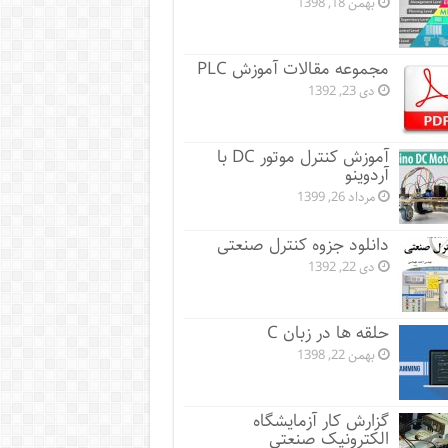
بهمن 18, 1398
مجموعه مقالات آموزش PLC
دی 23, 1392
آموزش کنترل موتور DC با
آردوینو
مرداد 26, 1399
دانلود جزوه کنترل صنعتی
دی 22, 1392
حلقه ها در زبان C
بهمن 22, 1398
گزارش کار آزمایشگاه
الکترونیک صنعتی