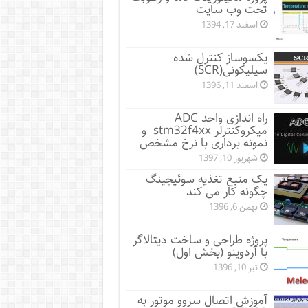
تحت وب سایت
اسفند 17, 1394
یکسوساز کنترل شده
سیلیکونی(SCR)
اسفند 11, 1396
راه اندازی واحد ADC
میکروکنترلر stm32f4xx و
نمونه برداری با نرخ مشخص
شهریور 10, 1397
یک منبع تغذیه سوئیچینگ
چگونه کار می کند
بهمن 6, 1396
پروژه طراحی و ساخت دیتالاگر
با آردوینو (بخش اول)
تیر 10, 1396
آموزش اتصال سروو موتور به