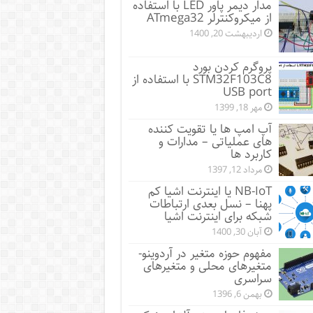
مدار دیمر پاور LED با استفاده
از میکروکنترلر ATmega32
اردیبهشت 20, 1400
پروگرم کردن بورد
STM32F103C8 با استفاده از
USB port
مهر 18, 1399
آپ امپ ها یا تقویت کننده
های عملیاتی – مدارات و
کاربرد ها
مرداد 12, 1397
NB-IoT یا اینترنت اشیا کم
پهنا – نسل بعدی ارتباطات
شبکه برای اینترنت اشیا
آبان 30, 1400
مفهوم حوزه متغیر در آردوینو-
متغیرهای محلی و متغیرهای
سراسری
بهمن 6, 1396