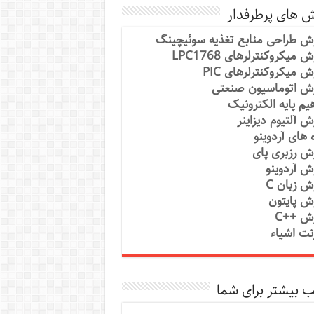
ش های پرطرفدار
ش طراحی منابع تغذیه سوئیچینگ
 میکروکنترلرهای LPC1768
ش میکروکنترلرهای PIC
ش اتوماسیون صنعتی
یم پایه الکترونیک
ش آلتیوم دیزاینر
ه های آردوینو
ش رزبری پای
ش آردوینو
ش زبان C
ش پایتون
ش ++C
رنت اشیاء
 بیشتر برای شما