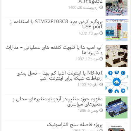
ATmega32
اردیبهشت 20, 1400
پروگرم کردن بورد STM32F103C8 با استفاده از
USB port
مهر 18, 1399
آپ امپ ها یا تقویت کننده های عملیاتی – مدارات
و کاربرد ها
مرداد 12, 1397
NB-IoT یا اینترنت اشیا کم پهنا – نسل بعدی
ارتباطات شبکه برای اینترنت اشیا
آبان 30, 1400
مفهوم حوزه متغیر در آردوینو-متغیرهای محلی و
متغیرهای سراسری
بهمن 6, 1396
پروژه فاصله سنج آلتراسونیک