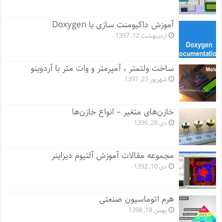
آموزش داکیومنت سازی با Doxygen
اردیبهشت 12, 1397
ساخت ولتمتر ، آمپرمتر و وات متر با آردوینو
شهریور 23, 1397
خازن‌های متغیر – انواع خازن‌ها
دی 28, 1396
مجموعه مقالات آموزش آلتیوم دیزاینر
دی 10, 1392
هرم اتوماسیون صنعتی
بهمن 18, 1398