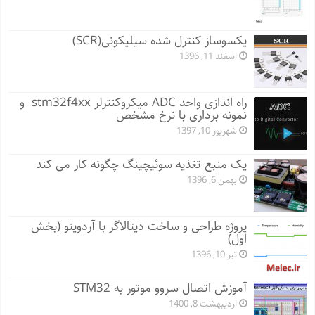
یکسوساز کنترل شده سیلیکونی(SCR)
اسفند 11, 1396
راه اندازی واحد ADC میکروکنترلر stm32f4xx و
نمونه برداری با نرخ مشخص
شهریور 10, 1397
یک منبع تغذیه سوئیچینگ چگونه کار می کند
بهمن 6, 1396
پروژه طراحی و ساخت دیتالاگر با آردوینو (بخش
اول)
تیر 10, 1396
آموزش اتصال سروو موتور به STM32
اردیبهشت 8, 1400