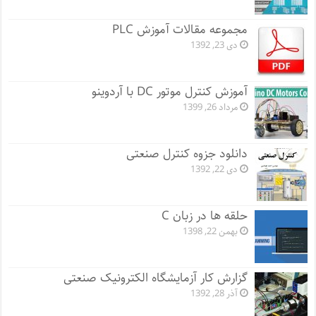
مجموعه مقالات آموزش PLC
دی 23, 1392
آموزش کنترل موتور DC با آردوینو
مرداد 26, 1399
دانلود جزوه کنترل صنعتی
دی 22, 1392
حلقه ها در زبان C
بهمن 22, 1398
گزارش کار آزمایشگاه الکترونیک صنعتی
آذر 28, 1392