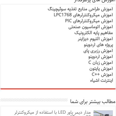
آموزش طراحی منابع تغذیه سوئیچینگ
آموزش میکروکنترلرهای LPC1768
آموزش میکروکنترلرهای PIC
آموزش اتوماسیون صنعتی
مفاهیم پایه الکترونیک
آموزش آلتیوم دیزاینر
پروژه های آردوینو
آموزش رزبری پای
آموزش آردوینو
آموزش زبان C
آموزش پایتون
آموزش ++C
اینترنت اشیاء
مطالب بیشتر برای شما
مدار دیمر پاور LED با استفاده از میکروکنترلر