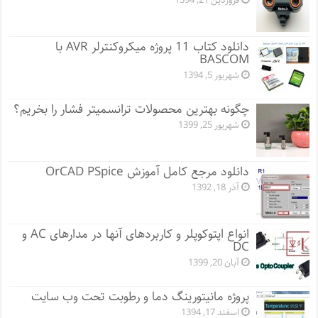
فروردین 21, 1394
دانلود کتاب 11 پروژه میکروکنترلر AVR با
BASCOM
شهریور 5, 1394
چگونه بهترین محصولات ترانسمیتر فشار را بخریم؟
شهریور 25, 1399
دانلود مرجع کامل آموزش OrCAD PSpice
آذر 18, 1392
انواع اپتوکوپلر و کاربردهای آنها در مدارهای AC و
DC
آبان 20, 1399
پروژه مانيتورينگ دما و رطوبت تحت وب سایت
اسفند 17, 1394