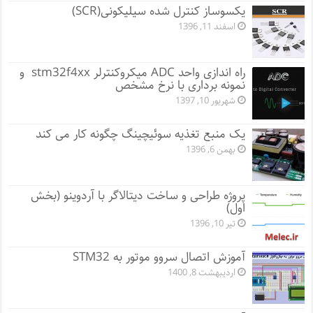
یکسوساز کنترل شده سیلیکونی(SCR)
اسفند 11, 1396
راه اندازی واحد ADC میکروکنترلر stm32f4xx و
نمونه برداری با نرخ مشخص
شهریور 10, 1397
یک منبع تغذیه سوئیچینگ چگونه کار می کند
بهمن 6, 1396
پروژه طراحی و ساخت دیتالاگر با آردوینو (بخش
اول)
تیر 10, 1396
آموزش اتصال سروو موتور به STM32
اردیبهشت 8, 1400