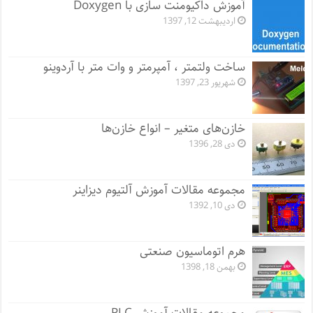
آموزش داکیومنت سازی با Doxygen
اردیبهشت 12, 1397
ساخت ولتمتر ، آمپرمتر و وات متر با آردوینو
شهریور 23, 1397
خازن‌های متغیر – انواع خازن‌ها
دی 28, 1396
مجموعه مقالات آموزش آلتیوم دیزاینر
دی 10, 1392
هرم اتوماسیون صنعتی
بهمن 18, 1398