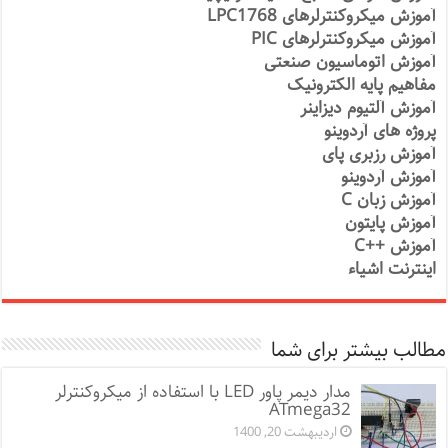
آموزش میکروکنترلرهای LPC1768
آموزش میکروکنترلرهای PIC
آموزش اتوماسیون صنعتی
مفاهیم پایه الکترونیک
آموزش آلتیوم دیزاینر
پروژه های آردوینو
آموزش رزبری پای
آموزش آردوینو
آموزش زبان C
آموزش پایتون
آموزش ++C
اینترنت اشیاء
مطالب بیشتر برای شما
مدار دیمر پاور LED با استفاده از میکروکنترلر
ATmega32
اردیبهشت 20, 1400