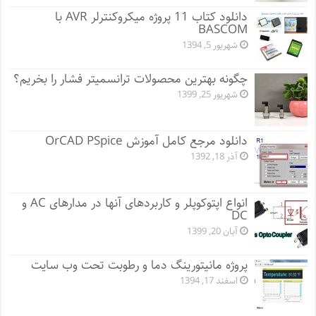
دانلود کتاب 11 پروژه میکروکنترلر AVR با
BASCOM
شهریور 5, 1394
چگونه بهترین محصولات ترانسمیتر فشار را بخریم؟
شهریور 25, 1399
دانلود مرجع کامل آموزش OrCAD PSpice
آذر 18, 1392
انواع اپتوکوپلر و کاربردهای آنها در مدارهای AC و
DC
آبان 20, 1399
پروژه مانيتورينگ دما و رطوبت تحت وب سایت
اسفند 17, 1394