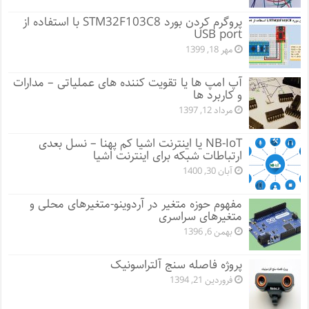
پروگرم کردن بورد STM32F103C8 با استفاده از
USB port
مهر 18, 1399
آپ امپ ها یا تقویت کننده های عملیاتی – مدارات
و کاربرد ها
مرداد 12, 1397
NB-IoT یا اینترنت اشیا کم پهنا – نسل بعدی
ارتباطات شبکه برای اینترنت اشیا
آبان 30, 1400
مفهوم حوزه متغیر در آردوینو-متغیرهای محلی و
متغیرهای سراسری
بهمن 6, 1396
پروژه فاصله سنج آلتراسونیک
فروردین 21, 1394