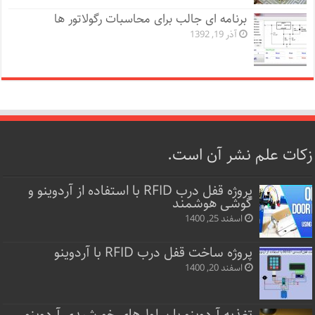
برنامه ای جالب برای محاسبات رگولاتور ها
آذر 19, 1392
زکات علم نشر آن است.
پروژه قفل‌ درب RFID با استفاده از آردوینو و
گوشی هوشمند
اسفند 25, 1400
پروژه ساخت قفل‌ درب RFID با آردوینو
اسفند 20, 1400
تغذیه آردوینو با سلول‌های خورشیدی آردوینو