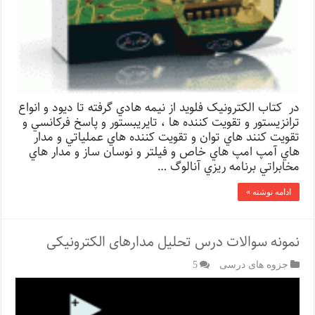
در كتاب الکترونیک فلوید از نيمه هادي گرفته تا ديود و انواع
ترانزيستور و تقويت كننده ها ، تايريبستور و پاسخ فركانسي و
تقويت كنند هاي توان و تقويت كننده هاي عملياتي و مدار
هاي آمپ امپ هاي خاص و فيلتر و نوسان ساز و مدار هاي
مخابراتي برنامه ريزي آنالوگ …
ادامه نوشته »
نمونه سوالات درس تحلیل مدارهای الکترونیکی
جزوه های درسی
5