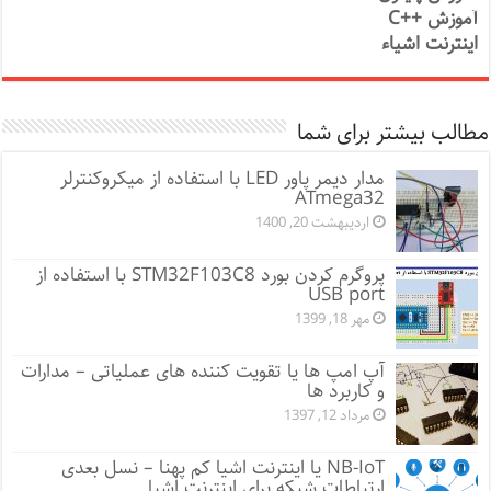
آموزش ++C
اینترنت اشیاء
مطالب بیشتر برای شما
مدار دیمر پاور LED با استفاده از میکروکنترلر
ATmega32
اردیبهشت 20, 1400
پروگرم کردن بورد STM32F103C8 با استفاده از
USB port
مهر 18, 1399
آپ امپ ها یا تقویت کننده های عملیاتی – مدارات
و کاربرد ها
مرداد 12, 1397
NB-IoT یا اینترنت اشیا کم پهنا – نسل بعدی
ارتباطات شبکه برای اینترنت اشیا