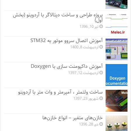
پروژه طراحی و ساخت دیتالاگر با آردوینو (بخش
اول)
تیر 10, 1396
آموزش اتصال سروو موتور به STM32
اردیبهشت 8, 1400
آموزش داکیومنت سازی با Doxygen
اردیبهشت 12, 1397
ساخت ولتمتر ، آمپرمتر و وات متر با آردوینو
شهریور 23, 1397
خازن‌های متغیر – انواع خازن‌ها
دی 28, 1396