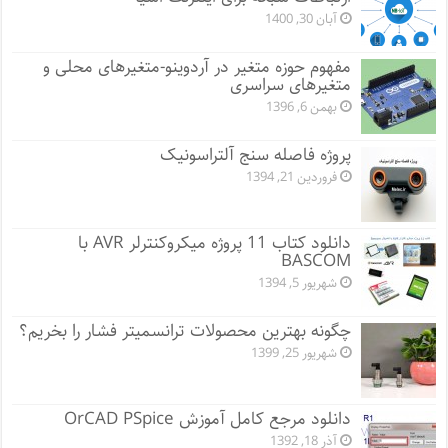
آبان 30, 1400
مفهوم حوزه متغیر در آردوینو-متغیرهای محلی و
متغیرهای سراسری
بهمن 6, 1396
پروژه فاصله سنج آلتراسونیک
فروردین 21, 1394
دانلود کتاب 11 پروژه میکروکنترلر AVR با
BASCOM
شهریور 5, 1394
چگونه بهترین محصولات ترانسمیتر فشار را بخریم؟
شهریور 25, 1399
دانلود مرجع کامل آموزش OrCAD PSpice
آذر 18, 1392