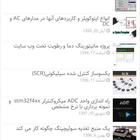
انواع اپتوکوپلر و کاربردهای آنها در مدارهای AC و
DC
آبان 20, 1399
پروژه مانيتورينگ دما و رطوبت تحت وب سایت
اسفند 17, 1394
یکسوساز کنترل شده سیلیکونی(SCR)
اسفند 11, 1396
راه اندازی واحد ADC میکروکنترلر stm32f4xx و
نمونه برداری با نرخ مشخص
شهریور 10, 1397
یک منبع تغذیه سوئیچینگ چگونه کار می کند
بهمن 6, 1396