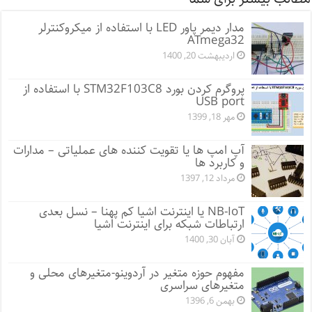
مدار دیمر پاور LED با استفاده از میکروکنترلر
ATmega32
اردیبهشت 20, 1400
پروگرم کردن بورد STM32F103C8 با استفاده از
USB port
مهر 18, 1399
آپ امپ ها یا تقویت کننده های عملیاتی – مدارات
و کاربرد ها
مرداد 12, 1397
NB-IoT یا اینترنت اشیا کم پهنا – نسل بعدی
ارتباطات شبکه برای اینترنت اشیا
آبان 30, 1400
مفهوم حوزه متغیر در آردوینو-متغیرهای محلی و
متغیرهای سراسری
بهمن 6, 1396