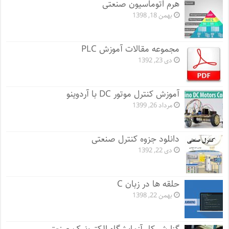
هرم اتوماسیون صنعتی
بهمن 18, 1398
مجموعه مقالات آموزش PLC
دی 23, 1392
آموزش کنترل موتور DC با آردوینو
مرداد 26, 1399
دانلود جزوه کنترل صنعتی
دی 22, 1392
حلقه ها در زبان C
بهمن 22, 1398