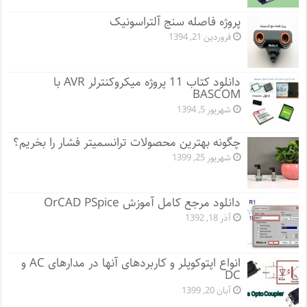
پروژه فاصله سنج آلتراسونیک
فروردین 21, 1394
دانلود کتاب 11 پروژه میکروکنترلر AVR با
BASCOM
شهریور 5, 1394
چگونه بهترین محصولات ترانسمیتر فشار را بخریم؟
شهریور 25, 1399
دانلود مرجع کامل آموزش OrCAD PSpice
آذر 18, 1392
انواع اپتوکوپلر و کاربردهای آنها در مدارهای AC و
DC
آبان 20, 1399