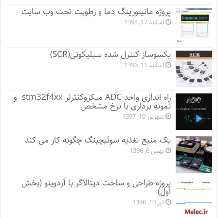
پروژه مانيتورينگ دما و رطوبت تحت وب سایت
اسفند 17, 1394
یکسوساز کنترل شده سیلیکونی(SCR)
اسفند 11, 1396
راه اندازی واحد ADC میکروکنترلر stm32f4xx و
نمونه برداری با نرخ مشخص
شهریور 10, 1397
یک منبع تغذیه سوئیچینگ چگونه کار می کند
بهمن 6, 1396
پروژه طراحی و ساخت دیتالاگر با آردوینو (بخش
اول)
تیر 10, 1396