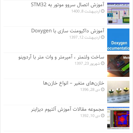
آموزش اتصال سروو موتور به STM32
اردیبهشت 8, 1400
آموزش داکیومنت سازی با Doxygen
اردیبهشت 12, 1397
ساخت ولتمتر ، آمپرمتر و وات متر با آردوینو
شهریور 23, 1397
خازن‌های متغیر – انواع خازن‌ها
دی 28, 1396
مجموعه مقالات آموزش آلتیوم دیزاینر
دی 10, 1392