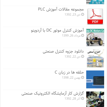
مجموعه مقالات آموزش PLC
دی 23, 1392
آموزش کنترل موتور DC با آردوینو
مرداد 26, 1399
دانلود جزوه کنترل صنعتی
دی 22, 1392
حلقه ها در زبان C
بهمن 22, 1398
گزارش کار آزمایشگاه الکترونیک صنعتی
آذر 28, 1392