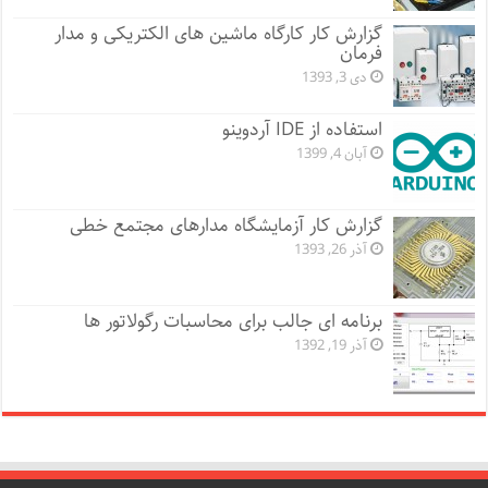
گزارش کار کارگاه ماشین های الکتریکی و مدار
فرمان
دی 3, 1393
استفاده از IDE آردوینو
آبان 4, 1399
گزارش کار آزمایشگاه مدارهای مجتمع خطی
آذر 26, 1393
برنامه ای جالب برای محاسبات رگولاتور ها
آذر 19, 1392