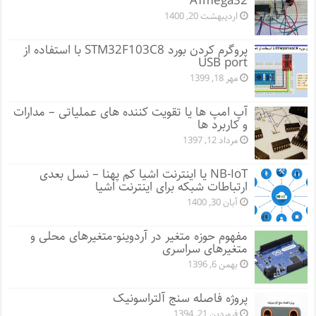
ATmega32
اردیبهشت 20, 1400
پروگرم کردن بورد STM32F103C8 با استفاده از
USB port
مهر 18, 1399
آپ امپ ها یا تقویت کننده های عملیاتی – مدارات
و کاربرد ها
مرداد 12, 1397
NB-IoT یا اینترنت اشیا کم پهنا – نسل بعدی
ارتباطات شبکه برای اینترنت اشیا
آبان 30, 1400
مفهوم حوزه متغیر در آردوینو-متغیرهای محلی و
متغیرهای سراسری
بهمن 6, 1396
پروژه فاصله سنج آلتراسونیک
فروردین 21, 1394