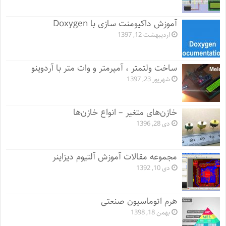
آموزش داکیومنت سازی با Doxygen
اردیبهشت 12, 1397
ساخت ولتمتر ، آمپرمتر و وات متر با آردوینو
شهریور 23, 1397
خازن‌های متغیر – انواع خازن‌ها
دی 28, 1396
مجموعه مقالات آموزش آلتیوم دیزاینر
دی 10, 1392
هرم اتوماسیون صنعتی
بهمن 18, 1398