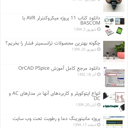
دانلود کتاب 11 پروژه میکروکنترلر AVR با
BASCOM
شهریور 5, 1394
چگونه بهترین محصولات ترانسمیتر فشار را بخریم؟
شهریور 25, 1399
دانلود مرجع کامل آموزش OrCAD PSpice
آذر 18, 1392
انواع اپتوکوپلر و کاربردهای آنها در مدارهای AC و
DC
آبان 20, 1399
پروژه مانيتورينگ دما و رطوبت تحت وب سایت
اسفند 17, 1394