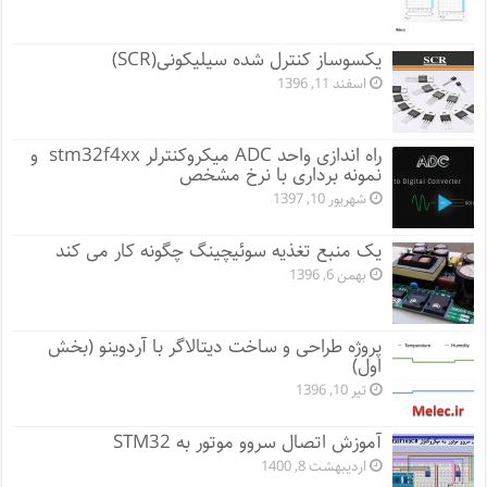
یکسوساز کنترل شده سیلیکونی(SCR)
اسفند 11, 1396
راه اندازی واحد ADC میکروکنترلر stm32f4xx و
نمونه برداری با نرخ مشخص
شهریور 10, 1397
یک منبع تغذیه سوئیچینگ چگونه کار می کند
بهمن 6, 1396
پروژه طراحی و ساخت دیتالاگر با آردوینو (بخش
اول)
تیر 10, 1396
آموزش اتصال سروو موتور به STM32
اردیبهشت 8, 1400