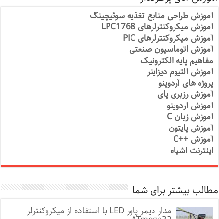
آموزش طراحی منابع تغذیه سوئیچینگ
آموزش میکروکنترلرهای LPC1768
آموزش میکروکنترلرهای PIC
آموزش اتوماسیون صنعتی
مفاهیم پایه الکترونیک
آموزش آلتیوم دیزاینر
پروژه های آردوینو
آموزش رزبری پای
آموزش آردوینو
آموزش زبان C
آموزش پایتون
آموزش ++C
اینترنت اشیاء
مطالب بیشتر برای شما
مدار دیمر پاور LED با استفاده از میکروکنترلر