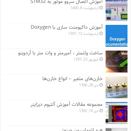
آموزش اتصال سروو موتور به STM32
اردیبهشت 8, 1400
آموزش داکیومنت سازی با Doxygen
اردیبهشت 12, 1397
ساخت ولتمتر ، آمپرمتر و وات متر با آردوینو
شهریور 23, 1397
خازن‌های متغیر – انواع خازن‌ها
دی 28, 1396
مجموعه مقالات آموزش آلتیوم دیزاینر
دی 10, 1392
هرم اتوماسیون صنعتی