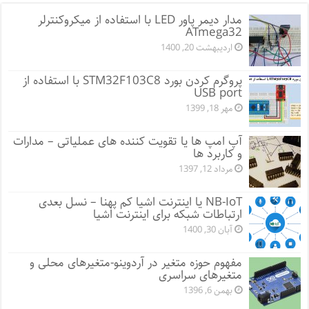
مدار دیمر پاور LED با استفاده از میکروکنترلر
ATmega32
اردیبهشت 20, 1400
پروگرم کردن بورد STM32F103C8 با استفاده از
USB port
مهر 18, 1399
آپ امپ ها یا تقویت کننده های عملیاتی – مدارات
و کاربرد ها
مرداد 12, 1397
NB-IoT یا اینترنت اشیا کم پهنا – نسل بعدی
ارتباطات شبکه برای اینترنت اشیا
آبان 30, 1400
مفهوم حوزه متغیر در آردوینو-متغیرهای محلی و
متغیرهای سراسری
بهمن 6, 1396