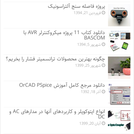
پروژه فاصله سنج آلتراسونیک
فروردین 21, 1394
دانلود کتاب 11 پروژه میکروکنترلر AVR با
BASCOM
شهریور 5, 1394
چگونه بهترین محصولات ترانسمیتر فشار را بخریم؟
شهریور 25, 1399
دانلود مرجع کامل آموزش OrCAD PSpice
آذر 18, 1392
انواع اپتوکوپلر و کاربردهای آنها در مدارهای AC و
DC
آبان 20, 1399