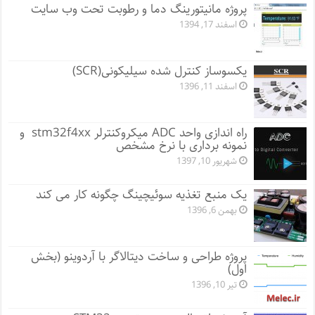
پروژه مانيتورينگ دما و رطوبت تحت وب سایت
اسفند 17, 1394
یکسوساز کنترل شده سیلیکونی(SCR)
اسفند 11, 1396
راه اندازی واحد ADC میکروکنترلر stm32f4xx و
نمونه برداری با نرخ مشخص
شهریور 10, 1397
یک منبع تغذیه سوئیچینگ چگونه کار می کند
بهمن 6, 1396
پروژه طراحی و ساخت دیتالاگر با آردوینو (بخش
اول)
تیر 10, 1396