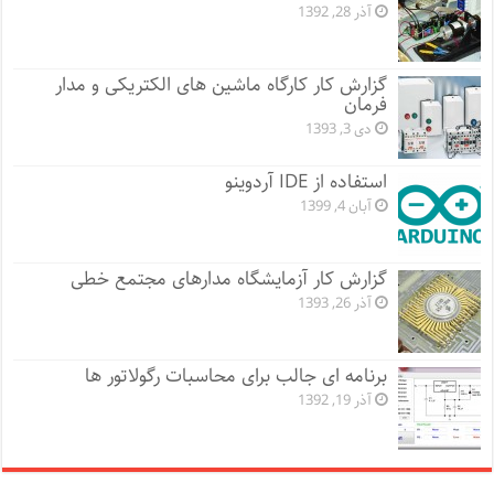
آذر 28, 1392
گزارش کار کارگاه ماشین های الکتریکی و مدار
فرمان
دی 3, 1393
استفاده از IDE آردوینو
آبان 4, 1399
گزارش کار آزمایشگاه مدارهای مجتمع خطی
آذر 26, 1393
برنامه ای جالب برای محاسبات رگولاتور ها
آذر 19, 1392