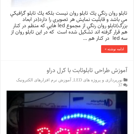
تابلو روان رنگي يك تابلو روان نيست بلكه يك تابلو گرافيكي
مي باشد و قابليت نمايش هر تصويري را دارد(در ابعاد
بزرگ)تابلو روان رنگي از مجموع led هايي كه منظم در كنار
هم قرار گرفته اند تشكيل شده است كه در اين تابلو روان از
سه led در كنار هم …
ادامه نوشته »
آموزش طراحی تابلوثابت با کرل دراو
نورپردازی و پروژه های LED
,
آموزش نرم افزارهای الکترونیک
37