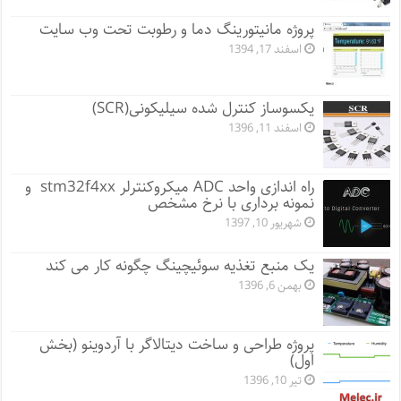
پروژه مانيتورينگ دما و رطوبت تحت وب سایت
اسفند 17, 1394
یکسوساز کنترل شده سیلیکونی(SCR)
اسفند 11, 1396
راه اندازی واحد ADC میکروکنترلر stm32f4xx و
نمونه برداری با نرخ مشخص
شهریور 10, 1397
یک منبع تغذیه سوئیچینگ چگونه کار می کند
بهمن 6, 1396
پروژه طراحی و ساخت دیتالاگر با آردوینو (بخش
اول)
تیر 10, 1396