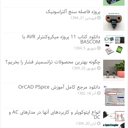
پروژه فاصله سنج آلتراسونیک
فروردین 21, 1394
دانلود کتاب 11 پروژه میکروکنترلر AVR با
BASCOM
شهریور 5, 1394
چگونه بهترین محصولات ترانسمیتر فشار را بخریم؟
شهریور 25, 1399
دانلود مرجع کامل آموزش OrCAD PSpice
آذر 18, 1392
انواع اپتوکوپلر و کاربردهای آنها در مدارهای AC و
DC
آبان 20, 1399