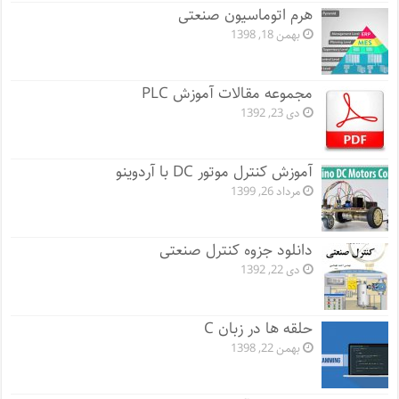
هرم اتوماسیون صنعتی
بهمن 18, 1398
مجموعه مقالات آموزش PLC
دی 23, 1392
آموزش کنترل موتور DC با آردوینو
مرداد 26, 1399
دانلود جزوه کنترل صنعتی
دی 22, 1392
حلقه ها در زبان C
بهمن 22, 1398