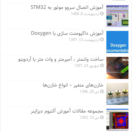
آموزش اتصال سروو موتور به STM32
اردیبهشت 8, 1400
آموزش داکیومنت سازی با Doxygen
اردیبهشت 12, 1397
ساخت ولتمتر ، آمپرمتر و وات متر با آردوینو
شهریور 23, 1397
خازن‌های متغیر – انواع خازن‌ها
دی 28, 1396
مجموعه مقالات آموزش آلتیوم دیزاینر
دی 10, 1392