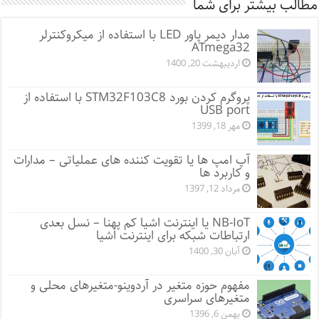
مطالب بیشتر برای شما
مدار دیمر پاور LED با استفاده از میکروکنترلر
ATmega32
اردیبهشت 20, 1400
پروگرم کردن بورد STM32F103C8 با استفاده از
USB port
مهر 18, 1399
آپ امپ ها یا تقویت کننده های عملیاتی – مدارات
و کاربرد ها
مرداد 12, 1397
NB-IoT یا اینترنت اشیا کم پهنا – نسل بعدی
ارتباطات شبکه برای اینترنت اشیا
آبان 30, 1400
مفهوم حوزه متغیر در آردوینو-متغیرهای محلی و
متغیرهای سراسری
بهمن 6, 1396