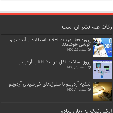
زکات علم نشر آن است.
پروژه قفل‌ درب RFID با استفاده از آردوینو و
گوشی هوشمند
اسفند 25, 1400
پروژه ساخت قفل‌ درب RFID با آردوینو
اسفند 20, 1400
تغذیه آردوینو با سلول‌های خورشیدی آردوینو
اسفند 14, 1400
الکترونیک به زبان ساده