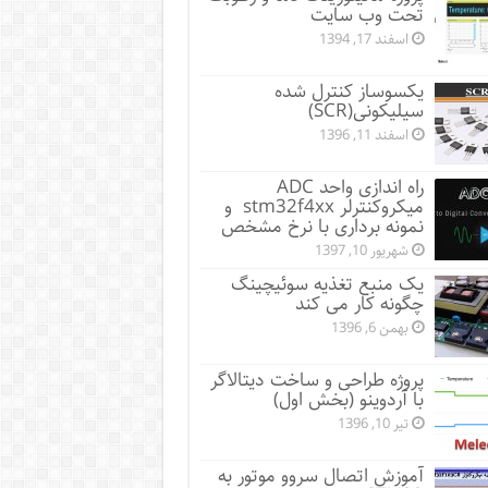
تحت وب سایت
اسفند 17, 1394
یکسوساز کنترل شده
سیلیکونی(SCR)
اسفند 11, 1396
راه اندازی واحد ADC
میکروکنترلر stm32f4xx و
نمونه برداری با نرخ مشخص
شهریور 10, 1397
یک منبع تغذیه سوئیچینگ
چگونه کار می کند
بهمن 6, 1396
پروژه طراحی و ساخت دیتالاگر
با آردوینو (بخش اول)
تیر 10, 1396
آموزش اتصال سروو موتور به