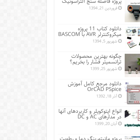
پروژه فاصله سنج آلتراسونیک
فروردین 21, 1394
دانلود کتاب 11 پروژه
میکروکنترلر AVR با BASCOM
شهریور 5, 1394
چگونه بهترین محصولات
ترانسمیتر فشار را بخریم؟
شهریور 25, 1399
دانلود مرجع کامل آموزش
OrCAD PSpice
آذر 18, 1392
انواع اپتوکوپلر و کاربردهای آنها
در مدارهای AC و DC
آبان 20, 1399
پروژه مانيتورينگ دما و رطوبت