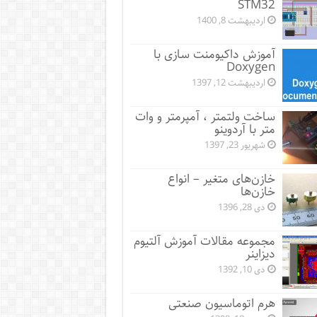
STM32
اردیبهشت 8, 1400
آموزش داکیومنت سازی با
Doxygen
اردیبهشت 12, 1397
ساخت ولتمتر ، آمپرمتر و وات
متر با آردوینو
شهریور 23, 1397
خازن‌های متغیر – انواع
خازن‌ها
دی 28, 1396
مجموعه مقالات آموزش آلتیوم
دیزاینر
دی 10, 1392
هرم اتوماسیون صنعتی