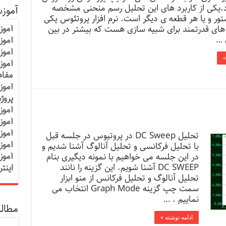
.یکی از کاربرد های این تحلیل رسم منحنی مشخصه
آموز
تور و یا هر قطعه ی دیگر است. نرم افزار پروتئوس یکی
آموز
ار های قدرتمند برای شبیه سازی هست که بیشتر در بین
 …
آموزش
آموز
»
آموز
مفاه
آموز
پروژ
آموز
آموز
آموز
تحلیل DC Sweep در پروتیوس در جلسه قبل
آموز
با تحلیل فرکانسی و تحلیل آنالوگ آشنا شدیم و
آموز
در این جلسه می خواهیم با نمونه دیگیری بنام
DC SWEEP آشنا شویم. این گزینه را نانند
اینت
تحلیل آنالوگ و تحلیل فرکانس از منو ابزار
سمت چپ گزینه Graph Mode انتخاب می
نماییم . …
مطالب
ادامه نوشته »