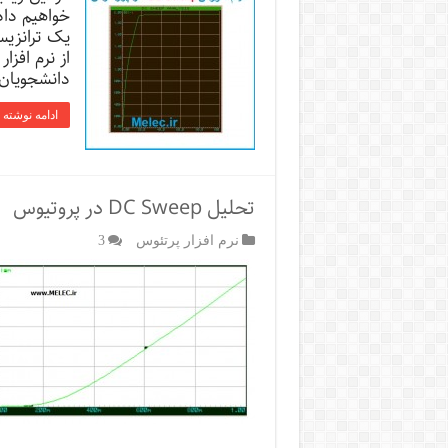
خواهیم داد
یک ترانزیس
از نرم افز
دانشجویان
ادامه نوشته 
تحلیل DC Sweep در پروتیوس
نرم افزار پرتئوس
3