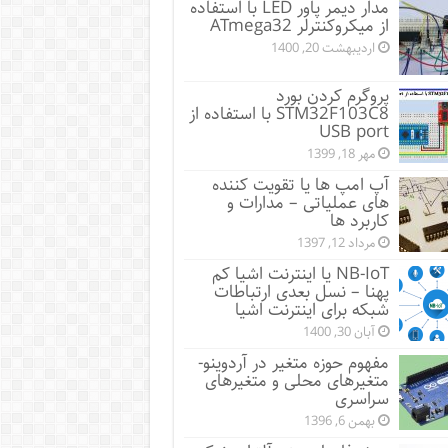
مدار دیمر پاور LED با استفاده
از میکروکنترلر ATmega32
اردیبهشت 20, 1400
پروگرم کردن بورد
STM32F103C8 با استفاده از
USB port
مهر 18, 1399
آپ امپ ها یا تقویت کننده
های عملیاتی – مدارات و
کاربرد ها
مرداد 12, 1397
NB-IoT یا اینترنت اشیا کم
پهنا – نسل بعدی ارتباطات
شبکه برای اینترنت اشیا
آبان 30, 1400
مفهوم حوزه متغیر در آردوینو-
متغیرهای محلی و متغیرهای
سراسری
بهمن 6, 1396