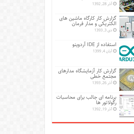
آذر 28, 1392
گزارش کار کارگاه ماشین های
الکتریکی و مدار فرمان
دی 3, 1393
استفاده از IDE آردوینو
آبان 4, 1399
گزارش کار آزمایشگاه مدارهای
مجتمع خطی
آذر 26, 1393
برنامه ای جالب برای محاسبات
رگولاتور ها
آذر 19, 1392