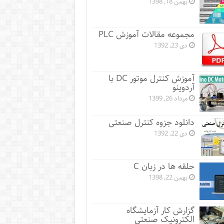
بهمن 18, 1398
مجموعه مقالات آموزش PLC
دی 23, 1392
آموزش کنترل موتور DC با
آردوینو
مرداد 26, 1399
دانلود جزوه کنترل صنعتی
دی 22, 1392
حلقه ها در زبان C
بهمن 22, 1398
گزارش کار آزمایشگاه
الکترونیک صنعتی