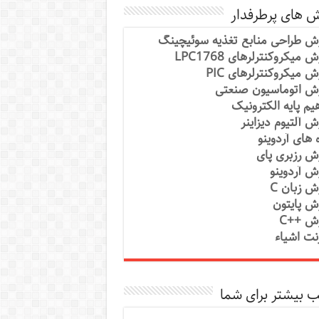
ش های پرطرفدار
ش طراحی منابع تغذیه سوئیچینگ
 میکروکنترلرهای LPC1768
ش میکروکنترلرهای PIC
ش اتوماسیون صنعتی
یم پایه الکترونیک
ش آلتیوم دیزاینر
ه های آردوینو
ش رزبری پای
ش آردوینو
ش زبان C
ش پایتون
ش ++C
رنت اشیاء
 بیشتر برای شما