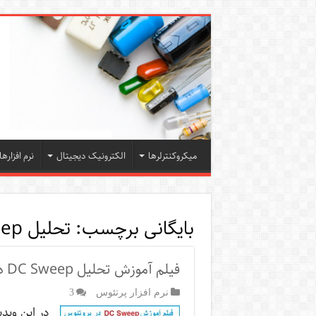
میکروکنترلرها
الکترونیک دیجیتال
نرم افزارها
بایگانی برچسب:
تحلیل DC Sweep در پروتیوس
فیلم آموزش تحلیل DC Sweep در پروتئوس
نرم افزار پرتئوس
3
در این وید