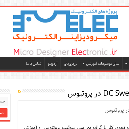
سایر موضوعات آموزشی
رزبری‌پای
آردوینو
تماس با ما
یو نحوی کار با گراف دی سی سوئیپ پروتئوس رو آموزش