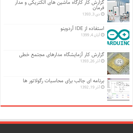
گزارش کار کارگاه ماشین های الکتریکی و مدار
فرمان
دی 3, 1393
استفاده از IDE آردوینو
آبان 4, 1399
گزارش کار آزمایشگاه مدارهای مجتمع خطی
آذر 26, 1393
برنامه ای جالب برای محاسبات رگولاتور ها
آذر 19, 1392