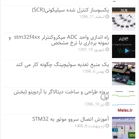
یکسوساز کنترل شده سیلیکونی(SCR)
اسفند 11, 1396
راه اندازی واحد ADC میکروکنترلر stm32f4xx و
نمونه برداری با نرخ مشخص
شهریور 10, 1397
یک منبع تغذیه سوئیچینگ چگونه کار می کند
بهمن 6, 1396
پروژه طراحی و ساخت دیتالاگر با آردوینو (بخش
اول)
تیر 10, 1396
آموزش اتصال سروو موتور به STM32
اردیبهشت 8, 1400