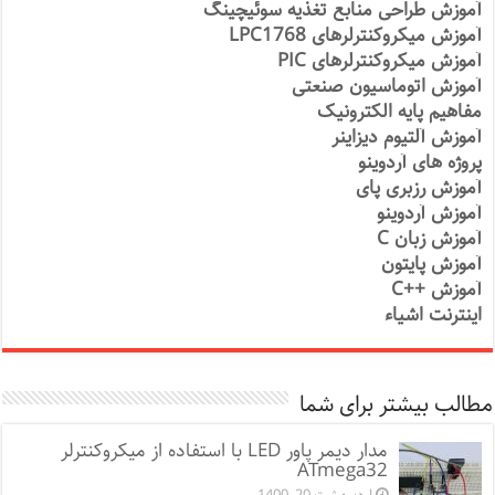
آموزش طراحی منابع تغذیه سوئیچینگ
آموزش میکروکنترلرهای LPC1768
آموزش میکروکنترلرهای PIC
آموزش اتوماسیون صنعتی
مفاهیم پایه الکترونیک
آموزش آلتیوم دیزاینر
پروژه های آردوینو
آموزش رزبری پای
آموزش آردوینو
آموزش زبان C
آموزش پایتون
آموزش ++C
اینترنت اشیاء
مطالب بیشتر برای شما
مدار دیمر پاور LED با استفاده از میکروکنترلر
ATmega32