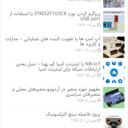
اردیبهشت 20, 1400
پروگرم کردن بورد STM32F103C8 با استفاده از
USB port
مهر 18, 1399
آپ امپ ها یا تقویت کننده های عملیاتی – مدارات
و کاربرد ها
مرداد 12, 1397
NB-IoT یا اینترنت اشیا کم پهنا – نسل بعدی
ارتباطات شبکه برای اینترنت اشیا
آبان 30, 1400
مفهوم حوزه متغیر در آردوینو-متغیرهای محلی و
متغیرهای سراسری
بهمن 6, 1396
پروژه فاصله سنج آلتراسونیک
فروردین 21, 1394