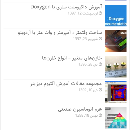
آموزش داکیومنت سازی با Doxygen
اردیبهشت 12, 1397
ساخت ولتمتر ، آمپرمتر و وات متر با آردوینو
شهریور 23, 1397
خازن‌های متغیر – انواع خازن‌ها
دی 28, 1396
مجموعه مقالات آموزش آلتیوم دیزاینر
دی 10, 1392
هرم اتوماسیون صنعتی
بهمن 18, 1398