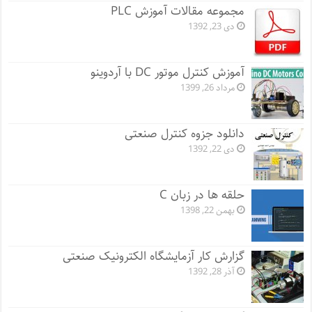
مجموعه مقالات آموزش PLC
دی 23, 1392
آموزش کنترل موتور DC با آردوینو
مرداد 26, 1399
دانلود جزوه کنترل صنعتی
دی 22, 1392
حلقه ها در زبان C
بهمن 22, 1398
گزارش کار آزمایشگاه الکترونیک صنعتی
آذر 28, 1392