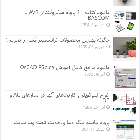
دانلود کتاب 11 پروژه میکروکنترلر AVR با
BASCOM
شهریور 5, 1394
چگونه بهترین محصولات ترانسمیتر فشار را بخریم؟
شهریور 25, 1399
دانلود مرجع کامل آموزش OrCAD PSpice
آذر 18, 1392
انواع اپتوکوپلر و کاربردهای آنها در مدارهای AC و
DC
آبان 20, 1399
پروژه مانيتورينگ دما و رطوبت تحت وب سایت
اسفند 17, 1394