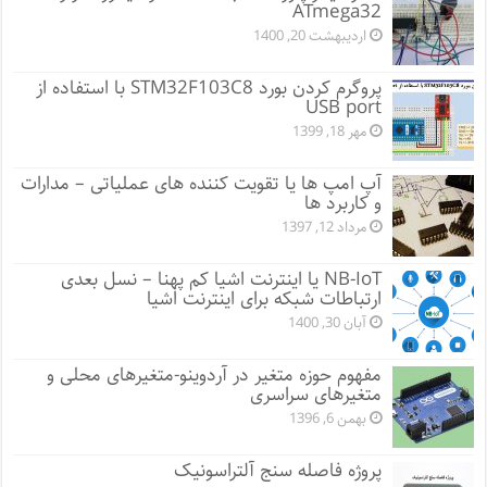
ATmega32
اردیبهشت 20, 1400
پروگرم کردن بورد STM32F103C8 با استفاده از
USB port
مهر 18, 1399
آپ امپ ها یا تقویت کننده های عملیاتی – مدارات
و کاربرد ها
مرداد 12, 1397
NB-IoT یا اینترنت اشیا کم پهنا – نسل بعدی
ارتباطات شبکه برای اینترنت اشیا
آبان 30, 1400
مفهوم حوزه متغیر در آردوینو-متغیرهای محلی و
متغیرهای سراسری
بهمن 6, 1396
پروژه فاصله سنج آلتراسونیک