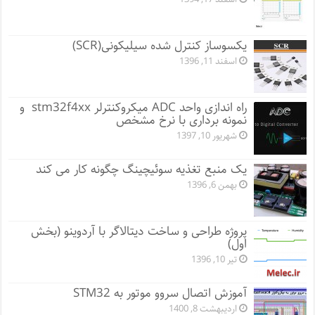
یکسوساز کنترل شده سیلیکونی(SCR)
اسفند 11, 1396
راه اندازی واحد ADC میکروکنترلر stm32f4xx و
نمونه برداری با نرخ مشخص
شهریور 10, 1397
یک منبع تغذیه سوئیچینگ چگونه کار می کند
بهمن 6, 1396
پروژه طراحی و ساخت دیتالاگر با آردوینو (بخش
اول)
تیر 10, 1396
آموزش اتصال سروو موتور به STM32
اردیبهشت 8, 1400