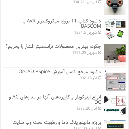
فروردین 21, 1394
دانلود کتاب 11 پروژه میکروکنترلر AVR با
BASCOM
شهریور 5, 1394
چگونه بهترین محصولات ترانسمیتر فشار را بخریم؟
شهریور 25, 1399
دانلود مرجع کامل آموزش OrCAD PSpice
آذر 18, 1392
انواع اپتوکوپلر و کاربردهای آنها در مدارهای AC و
DC
آبان 20, 1399
پروژه مانيتورينگ دما و رطوبت تحت وب سایت
اسفند 17, 1394