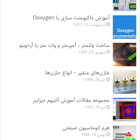
آموزش داکیومنت سازی با Doxygen
اردیبهشت 12, 1397
ساخت ولتمتر ، آمپرمتر و وات متر با آردوینو
شهریور 23, 1397
خازن‌های متغیر – انواع خازن‌ها
دی 28, 1396
مجموعه مقالات آموزش آلتیوم دیزاینر
دی 10, 1392
هرم اتوماسیون صنعتی
بهمن 18, 1398