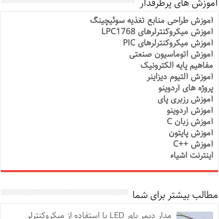
آموزش های پرطرفدار
آموزش طراحی منابع تغذیه سوئیچینگ
آموزش میکروکنترلرهای LPC1768
آموزش میکروکنترلرهای PIC
آموزش اتوماسیون صنعتی
مفاهیم پایه الکترونیک
آموزش آلتیوم دیزاینر
پروژه های آردوینو
آموزش رزبری پای
آموزش آردوینو
آموزش زبان C
آموزش پایتون
آموزش ++C
اینترنت اشیاء
مطالب بیشتر برای شما
مدار دیمر پاور LED با استفاده از میکروکنترلر