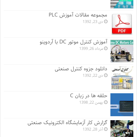
مجموعه مقالات آموزش PLC
دی 23, 1392
آموزش کنترل موتور DC با آردوینو
مرداد 26, 1399
دانلود جزوه کنترل صنعتی
دی 22, 1392
حلقه ها در زبان C
بهمن 22, 1398
گزارش کار آزمایشگاه الکترونیک صنعتی
آذر 28, 1392