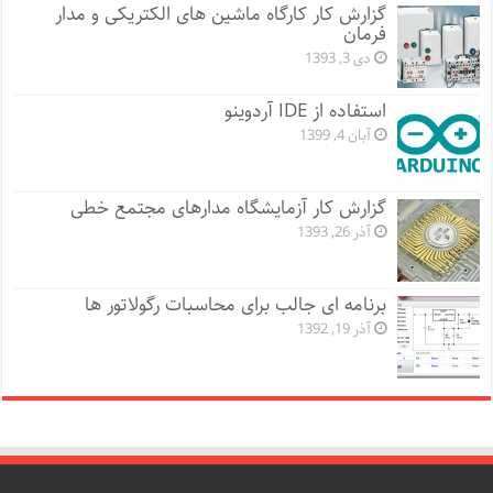
گزارش کار کارگاه ماشین های الکتریکی و مدار
فرمان
دی 3, 1393
استفاده از IDE آردوینو
آبان 4, 1399
گزارش کار آزمایشگاه مدارهای مجتمع خطی
آذر 26, 1393
برنامه ای جالب برای محاسبات رگولاتور ها
آذر 19, 1392