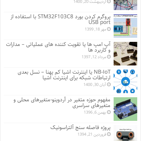
اردیبهشت 20, 1400
پروگرم کردن بورد STM32F103C8 با استفاده از
USB port
مهر 18, 1399
آپ امپ ها یا تقویت کننده های عملیاتی – مدارات
و کاربرد ها
مرداد 12, 1397
NB-IoT یا اینترنت اشیا کم پهنا – نسل بعدی
ارتباطات شبکه برای اینترنت اشیا
آبان 30, 1400
مفهوم حوزه متغیر در آردوینو-متغیرهای محلی و
متغیرهای سراسری
بهمن 6, 1396
پروژه فاصله سنج آلتراسونیک
فروردین 21, 1394