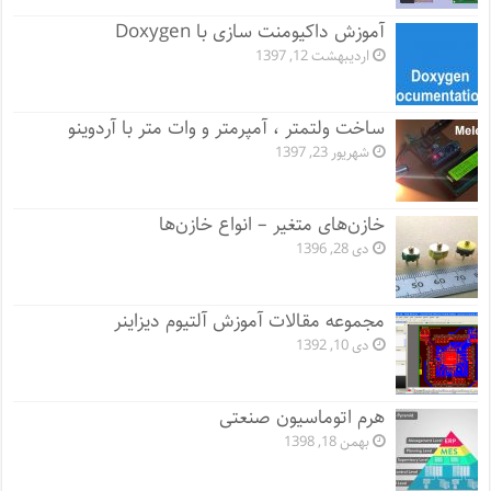
آموزش داکیومنت سازی با Doxygen
اردیبهشت 12, 1397
ساخت ولتمتر ، آمپرمتر و وات متر با آردوینو
شهریور 23, 1397
خازن‌های متغیر – انواع خازن‌ها
دی 28, 1396
مجموعه مقالات آموزش آلتیوم دیزاینر
دی 10, 1392
هرم اتوماسیون صنعتی
بهمن 18, 1398