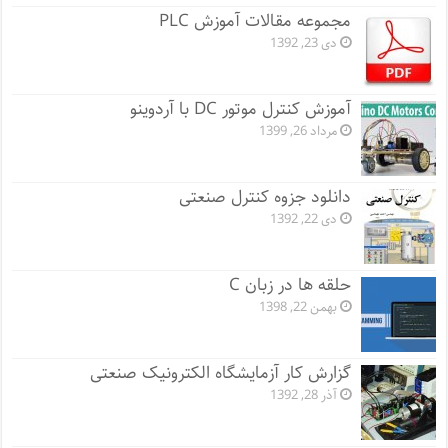
مجموعه مقالات آموزش PLC
دی 23, 1392
آموزش کنترل موتور DC با آردوینو
مرداد 26, 1399
دانلود جزوه کنترل صنعتی
دی 22, 1392
حلقه ها در زبان C
بهمن 22, 1398
گزارش کار آزمایشگاه الکترونیک صنعتی
آذر 28, 1392