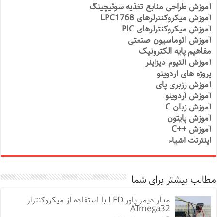
آموزش طراحی منابع تغذیه سوئیچینگ
آموزش میکروکنترلرهای LPC1768
آموزش میکروکنترلرهای PIC
آموزش اتوماسیون صنعتی
مفاهیم پایه الکترونیک
آموزش آلتیوم دیزاینر
پروژه های آردوینو
آموزش رزبری پای
آموزش آردوینو
آموزش زبان C
آموزش پایتون
آموزش ++C
اینترنت اشیاء
مطالب بیشتر برای شما
مدار دیمر پاور LED با استفاده از میکروکنترلر
ATmega32