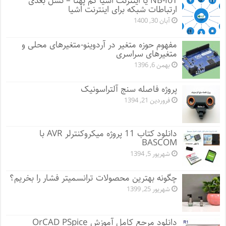
NB-IoT یا اینترنت اشیا کم پهنا – نسل بعدی
ارتباطات شبکه برای اینترنت اشیا
آبان 30, 1400
مفهوم حوزه متغیر در آردوینو-متغیرهای محلی و
متغیرهای سراسری
بهمن 6, 1396
پروژه فاصله سنج آلتراسونیک
فروردین 21, 1394
دانلود کتاب 11 پروژه میکروکنترلر AVR با
BASCOM
شهریور 5, 1394
چگونه بهترین محصولات ترانسمیتر فشار را بخریم؟
شهریور 25, 1399
دانلود مرجع کامل آموزش OrCAD PSpice