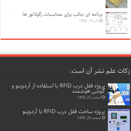
برنامه ای جالب برای محاسبات رگولاتور ها
آذر 19, 1392
زکات علم نشر آن است.
پروژه قفل‌ درب RFID با استفاده از آردوینو و
گوشی هوشمند
اسفند 25, 1400
پروژه ساخت قفل‌ درب RFID با آردوینو
اسفند 20, 1400