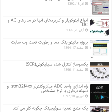
آذر 18, 1392
انواع اپتوکوپلر و کاربردهای آنها در مدارهای AC و
DC
آبان 20, 1399
پروژه مانيتورينگ دما و رطوبت تحت وب سایت
اسفند 17, 1394
یکسوساز کنترل شده سیلیکونی(SCR)
اسفند 11, 1396
راه اندازی واحد ADC میکروکنترلر stm32f4xx و
نمونه برداری با نرخ مشخص
شهریور 10, 1397
یک منبع تغذیه سوئیچینگ چگونه کار می کند