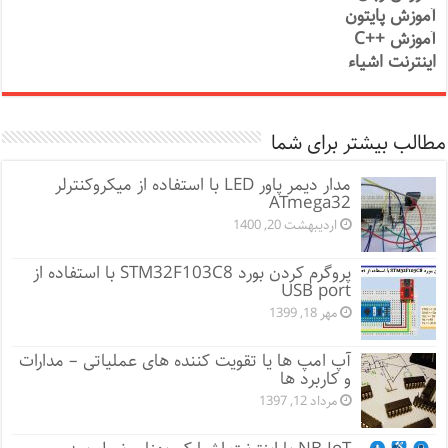
آموزش پایتون
آموزش ++C
اینترنت اشیاء
مطالب بیشتر برای شما
مدار دیمر پاور LED با استفاده از میکروکنترلر
ATmega32
اردیبهشت 20, 1400
پروگرم کردن بورد STM32F103C8 با استفاده از
USB port
مهر 18, 1399
آپ امپ ها یا تقویت کننده های عملیاتی – مدارات
و کاربرد ها
مرداد 12, 1397