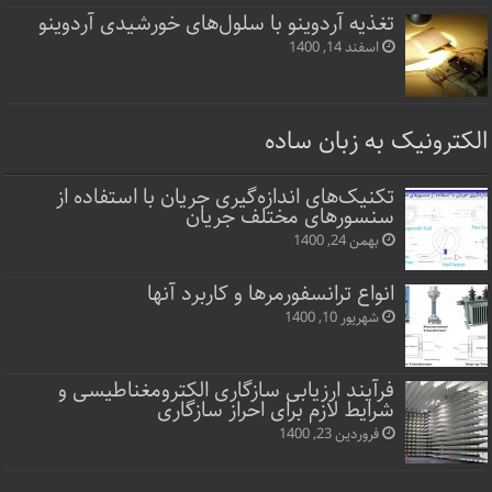
تغذیه آردوینو با سلول‌های خورشیدی آردوینو
اسفند 14, 1400
الکترونیک به زبان ساده
تکنیک‌های اندازه‌گیری جریان با استفاده از
سنسورهای مختلف جریان
بهمن 24, 1400
انواع ترانسفورمرها و کاربرد آنها
شهریور 10, 1400
فرآیند ارزیابی سازگاری الکترومغناطیسی و
شرایط لازم برای احراز سازگاری
فروردین 23, 1400