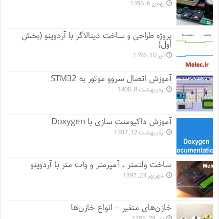
بهمن 6, 1396
پروژه طراحی و ساخت دیتالاگر با آردوینو (بخش
اول)
تیر 10, 1396
آموزش اتصال سروو موتور به STM32
اردیبهشت 8, 1400
آموزش داکیومنت سازی با Doxygen
اردیبهشت 12, 1397
ساخت ولتمتر ، آمپرمتر و وات متر با آردوینو
شهریور 23, 1397
خازن‌های متغیر – انواع خازن‌ها
دی 28, 1396