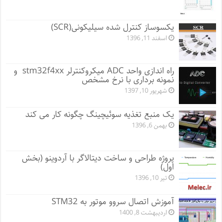
یکسوساز کنترل شده سیلیکونی(SCR)
اسفند 11, 1396
راه اندازی واحد ADC میکروکنترلر stm32f4xx و
نمونه برداری با نرخ مشخص
شهریور 10, 1397
یک منبع تغذیه سوئیچینگ چگونه کار می کند
بهمن 6, 1396
پروژه طراحی و ساخت دیتالاگر با آردوینو (بخش
اول)
تیر 10, 1396
آموزش اتصال سروو موتور به STM32
اردیبهشت 8, 1400