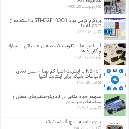
ATmega32
اردیبهشت 20, 1400
پروگرم کردن بورد STM32F103C8 با استفاده از
USB port
مهر 18, 1399
آپ امپ ها یا تقویت کننده های عملیاتی – مدارات
و کاربرد ها
مرداد 12, 1397
NB-IoT یا اینترنت اشیا کم پهنا – نسل بعدی
ارتباطات شبکه برای اینترنت اشیا
آبان 30, 1400
مفهوم حوزه متغیر در آردوینو-متغیرهای محلی و
متغیرهای سراسری
بهمن 6, 1396
پروژه فاصله سنج آلتراسونیک
فروردین 21, 1394