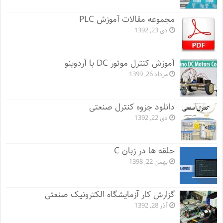
مجموعه مقالات آموزش PLC
دی 23, 1392
آموزش کنترل موتور DC با آردوینو
مرداد 26, 1399
دانلود جزوه کنترل صنعتی
دی 22, 1392
حلقه ها در زبان C
بهمن 22, 1398
گزارش کار آزمایشگاه الکترونیک صنعتی
آذر 28, 1392