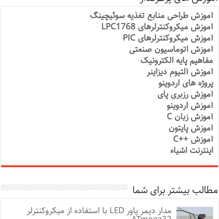
آموزش طراحی منابع تغذیه سوئیچینگ
آموزش میکروکنترلرهای LPC1768
آموزش میکروکنترلرهای PIC
آموزش اتوماسیون صنعتی
مفاهیم پایه الکترونیک
آموزش آلتیوم دیزاینر
پروژه های آردوینو
آموزش رزبری پای
آموزش آردوینو
آموزش زبان C
آموزش پایتون
آموزش ++C
اینترنت اشیاء
مطالب بیشتر برای شما
مدار دیمر پاور LED با استفاده از میکروکنترلر