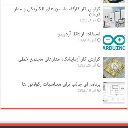
گزارش کار کارگاه ماشین های الکتریکی و مدار
فرمان
دی 3, 1393
استفاده از IDE آردوینو
آبان 4, 1399
گزارش کار آزمایشگاه مدارهای مجتمع خطی
آذر 26, 1393
برنامه ای جالب برای محاسبات رگولاتور ها
آذر 19, 1392