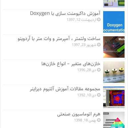
آموزش داکیومنت سازی با Doxygen
اردیبهشت 12, 1397
ساخت ولتمتر ، آمپرمتر و وات متر با آردوینو
شهریور 23, 1397
خازن‌های متغیر – انواع خازن‌ها
دی 28, 1396
مجموعه مقالات آموزش آلتیوم دیزاینر
دی 10, 1392
هرم اتوماسیون صنعتی
بهمن 18, 1398