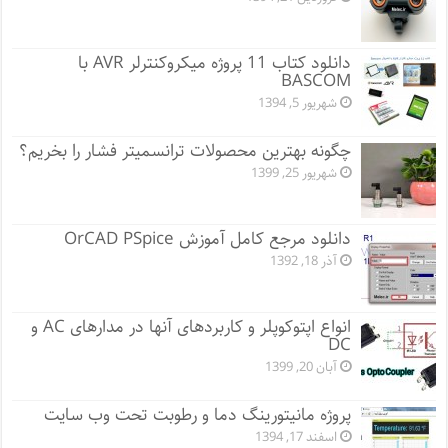
دانلود کتاب 11 پروژه میکروکنترلر AVR با
BASCOM
شهریور 5, 1394
چگونه بهترین محصولات ترانسمیتر فشار را بخریم؟
شهریور 25, 1399
دانلود مرجع کامل آموزش OrCAD PSpice
آذر 18, 1392
انواع اپتوکوپلر و کاربردهای آنها در مدارهای AC و
DC
آبان 20, 1399
پروژه مانيتورينگ دما و رطوبت تحت وب سایت
اسفند 17, 1394