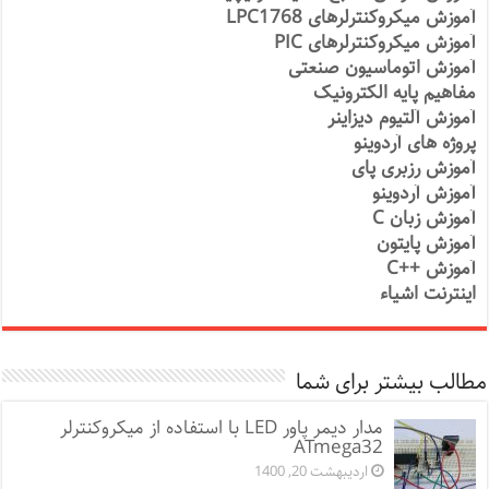
آموزش میکروکنترلرهای LPC1768
آموزش میکروکنترلرهای PIC
آموزش اتوماسیون صنعتی
مفاهیم پایه الکترونیک
آموزش آلتیوم دیزاینر
پروژه های آردوینو
آموزش رزبری پای
آموزش آردوینو
آموزش زبان C
آموزش پایتون
آموزش ++C
اینترنت اشیاء
مطالب بیشتر برای شما
مدار دیمر پاور LED با استفاده از میکروکنترلر
ATmega32
اردیبهشت 20, 1400