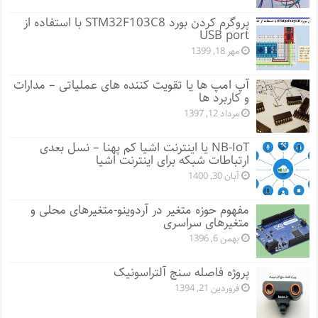
پروگرم کردن بورد STM32F103C8 با استفاده از
USB port
مهر 18, 1399
آپ امپ ها یا تقویت کننده های عملیاتی – مدارات
و کاربرد ها
مرداد 12, 1397
NB-IoT یا اینترنت اشیا کم پهنا – نسل بعدی
ارتباطات شبکه برای اینترنت اشیا
آبان 30, 1400
مفهوم حوزه متغیر در آردوینو-متغیرهای محلی و
متغیرهای سراسری
بهمن 6, 1396
پروژه فاصله سنج آلتراسونیک
فروردین 21, 1394