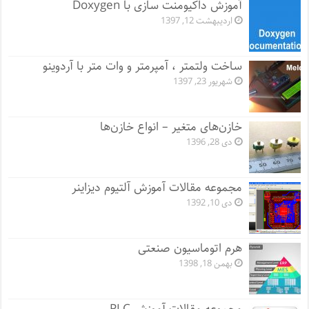
آموزش داکیومنت سازی با Doxygen
اردیبهشت 12, 1397
ساخت ولتمتر ، آمپرمتر و وات متر با آردوینو
شهریور 23, 1397
خازن‌های متغیر – انواع خازن‌ها
دی 28, 1396
مجموعه مقالات آموزش آلتیوم دیزاینر
دی 10, 1392
هرم اتوماسیون صنعتی
بهمن 18, 1398