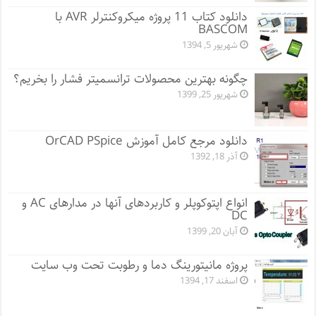
دانلود کتاب 11 پروژه میکروکنترلر AVR با
BASCOM
شهریور 5, 1394
چگونه بهترین محصولات ترانسمیتر فشار را بخریم؟
شهریور 25, 1399
دانلود مرجع کامل آموزش OrCAD PSpice
آذر 18, 1392
انواع اپتوکوپلر و کاربردهای آنها در مدارهای AC و
DC
آبان 20, 1399
پروژه مانيتورينگ دما و رطوبت تحت وب سایت
اسفند 17, 1394