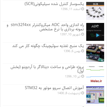
یکسوساز کنترل شده سیلیکونی(SCR)
اسفند 11, 1396
راه اندازی واحد ADC میکروکنترلر stm32f4xx و
نمونه برداری با نرخ مشخص
شهریور 10, 1397
یک منبع تغذیه سوئیچینگ چگونه کار می کند
بهمن 6, 1396
پروژه طراحی و ساخت دیتالاگر با آردوینو (بخش
اول)
تیر 10, 1396
آموزش اتصال سروو موتور به STM32
اردیبهشت 8, 1400