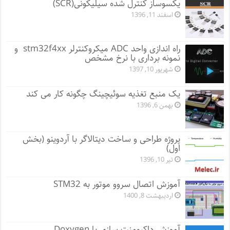
یکسوساز کنترل شده سیلیکونی(SCR)
اسفند 11, 1396
راه اندازی واحد ADC میکروکنترلر stm32f4xx و
نمونه برداری با نرخ مشخص
شهریور 10, 1397
یک منبع تغذیه سوئیچینگ چگونه کار می کند
بهمن 6, 1396
پروژه طراحی و ساخت دیتالاگر با آردوینو (بخش
اول)
تیر 10, 1396
آموزش اتصال سروو موتور به STM32
اردیبهشت 8, 1400
آموزش داکیومنت سازی با Doxygen