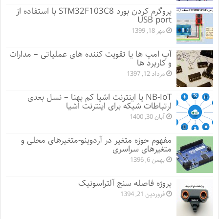
پروگرم کردن بورد STM32F103C8 با استفاده از
USB port
مهر 18, 1399
آپ امپ ها یا تقویت کننده های عملیاتی – مدارات
و کاربرد ها
مرداد 12, 1397
NB-IoT یا اینترنت اشیا کم پهنا – نسل بعدی
ارتباطات شبکه برای اینترنت اشیا
آبان 30, 1400
مفهوم حوزه متغیر در آردوینو-متغیرهای محلی و
متغیرهای سراسری
بهمن 6, 1396
پروژه فاصله سنج آلتراسونیک
فروردین 21, 1394