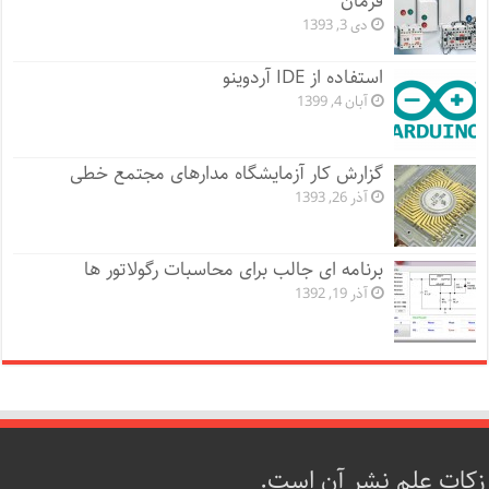
فرمان
دی 3, 1393
استفاده از IDE آردوینو
آبان 4, 1399
گزارش کار آزمایشگاه مدارهای مجتمع خطی
آذر 26, 1393
برنامه ای جالب برای محاسبات رگولاتور ها
آذر 19, 1392
زکات علم نشر آن است.