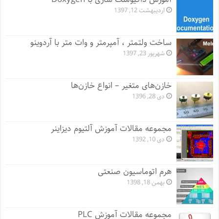
اردیبهشت 12, 1397
ساخت ولتمتر ، آمپرمتر و وات متر با آردوینو
شهریور 23, 1397
خازن‌های متغیر – انواع خازن‌ها
دی 28, 1396
مجموعه مقالات آموزش آلتیوم دیزاینر
دی 10, 1392
هرم اتوماسیون صنعتی
بهمن 18, 1398
مجموعه مقالات آموزش PLC