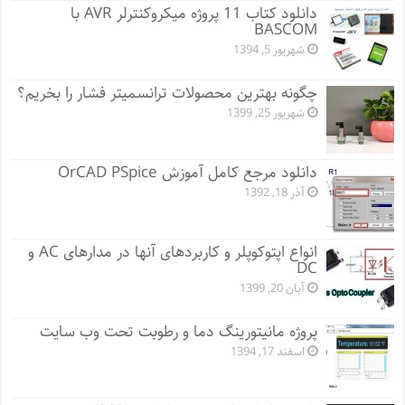
دانلود کتاب 11 پروژه میکروکنترلر AVR با
BASCOM
شهریور 5, 1394
چگونه بهترین محصولات ترانسمیتر فشار را بخریم؟
شهریور 25, 1399
دانلود مرجع کامل آموزش OrCAD PSpice
آذر 18, 1392
انواع اپتوکوپلر و کاربردهای آنها در مدارهای AC و
DC
آبان 20, 1399
پروژه مانيتورينگ دما و رطوبت تحت وب سایت
اسفند 17, 1394