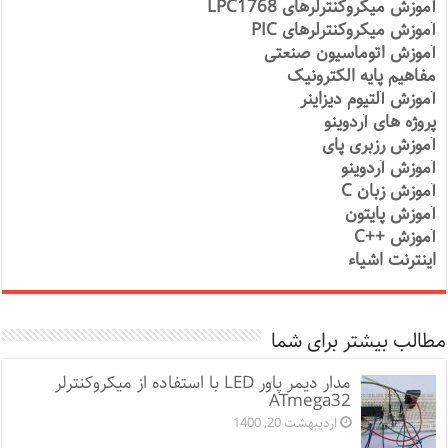
آموزش میکروکنترلرهای LPC1768
آموزش میکروکنترلرهای PIC
آموزش اتوماسیون صنعتی
مفاهیم پایه الکترونیک
آموزش آلتیوم دیزاینر
پروژه های آردوینو
آموزش رزبری پای
آموزش آردوینو
آموزش زبان C
آموزش پایتون
آموزش ++C
اینترنت اشیاء
مطالب بیشتر برای شما
مدار دیمر پاور LED با استفاده از میکروکنترلر
ATmega32
اردیبهشت 20, 1400