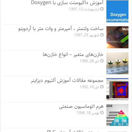
آموزش داکیومنت سازی با Doxygen
اردیبهشت 12, 1397
ساخت ولتمتر ، آمپرمتر و وات متر با آردوینو
شهریور 23, 1397
خازن‌های متغیر – انواع خازن‌ها
دی 28, 1396
مجموعه مقالات آموزش آلتیوم دیزاینر
دی 10, 1392
هرم اتوماسیون صنعتی
بهمن 18, 1398