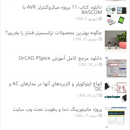
دانلود کتاب 11 پروژه میکروکنترلر AVR با
BASCOM
شهریور 5, 1394
چگونه بهترین محصولات ترانسمیتر فشار را بخریم؟
شهریور 25, 1399
دانلود مرجع کامل آموزش OrCAD PSpice
آذر 18, 1392
انواع اپتوکوپلر و کاربردهای آنها در مدارهای AC و
DC
آبان 20, 1399
پروژه مانيتورينگ دما و رطوبت تحت وب سایت
اسفند 17, 1394