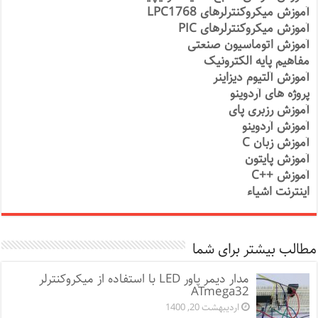
آموزش میکروکنترلرهای LPC1768
آموزش میکروکنترلرهای PIC
آموزش اتوماسیون صنعتی
مفاهیم پایه الکترونیک
آموزش آلتیوم دیزاینر
پروژه های آردوینو
آموزش رزبری پای
آموزش آردوینو
آموزش زبان C
آموزش پایتون
آموزش ++C
اینترنت اشیاء
مطالب بیشتر برای شما
مدار دیمر پاور LED با استفاده از میکروکنترلر
ATmega32
اردیبهشت 20, 1400