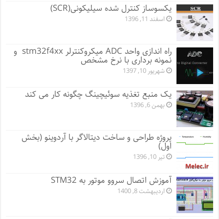
یکسوساز کنترل شده سیلیکونی(SCR)
اسفند 11, 1396
راه اندازی واحد ADC میکروکنترلر stm32f4xx و
نمونه برداری با نرخ مشخص
شهریور 10, 1397
یک منبع تغذیه سوئیچینگ چگونه کار می کند
بهمن 6, 1396
پروژه طراحی و ساخت دیتالاگر با آردوینو (بخش
اول)
تیر 10, 1396
آموزش اتصال سروو موتور به STM32
اردیبهشت 8, 1400