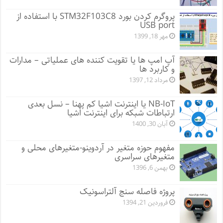
پروگرم کردن بورد STM32F103C8 با استفاده از
USB port
مهر 18, 1399
آپ امپ ها یا تقویت کننده های عملیاتی – مدارات
و کاربرد ها
مرداد 12, 1397
NB-IoT یا اینترنت اشیا کم پهنا – نسل بعدی
ارتباطات شبکه برای اینترنت اشیا
آبان 30, 1400
مفهوم حوزه متغیر در آردوینو-متغیرهای محلی و
متغیرهای سراسری
بهمن 6, 1396
پروژه فاصله سنج آلتراسونیک
فروردین 21, 1394