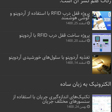
زکات علم نشر آن است.
پروژه قفل‌ درب RFID با استفاده از آردوینو و
گوشی هوشمند
اسفند 25, 1400
پروژه ساخت قفل‌ درب RFID با آردوینو
اسفند 20, 1400
تغذیه آردوینو با سلول‌های خورشیدی آردوینو
اسفند 14, 1400
الکترونیک به زبان ساده
تکنیک‌های اندازه‌گیری جریان با استفاده از
سنسورهای مختلف جریان
بهمن 24, 1400