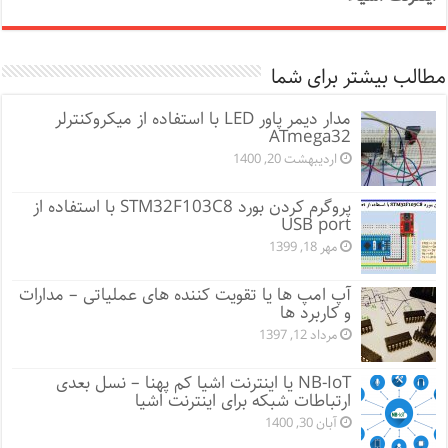
مطالب بیشتر برای شما
مدار دیمر پاور LED با استفاده از میکروکنترلر
ATmega32
اردیبهشت 20, 1400
پروگرم کردن بورد STM32F103C8 با استفاده از
USB port
مهر 18, 1399
آپ امپ ها یا تقویت کننده های عملیاتی – مدارات
و کاربرد ها
مرداد 12, 1397
NB-IoT یا اینترنت اشیا کم پهنا – نسل بعدی
ارتباطات شبکه برای اینترنت اشیا
آبان 30, 1400