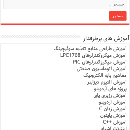
آموزش های پرطرفدار
آموزش طراحی منابع تغذیه سوئیچینگ
آموزش میکروکنترلرهای LPC1768
آموزش میکروکنترلرهای PIC
آموزش اتوماسیون صنعتی
مفاهیم پایه الکترونیک
آموزش آلتیوم دیزاینر
پروژه های آردوینو
آموزش رزبری پای
آموزش آردوینو
آموزش زبان C
آموزش پایتون
آموزش ++C
اینترنت اشیاء