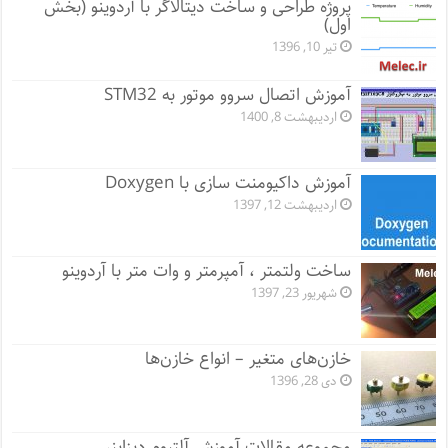
پروژه طراحی و ساخت دیتالاگر با آردوینو (بخش
اول)
تیر 10, 1396
آموزش اتصال سروو موتور به STM32
اردیبهشت 8, 1400
آموزش داکیومنت سازی با Doxygen
اردیبهشت 12, 1397
ساخت ولتمتر ، آمپرمتر و وات متر با آردوینو
شهریور 23, 1397
خازن‌های متغیر – انواع خازن‌ها
دی 28, 1396
مجموعه مقالات آموزش آلتیوم دیزاینر