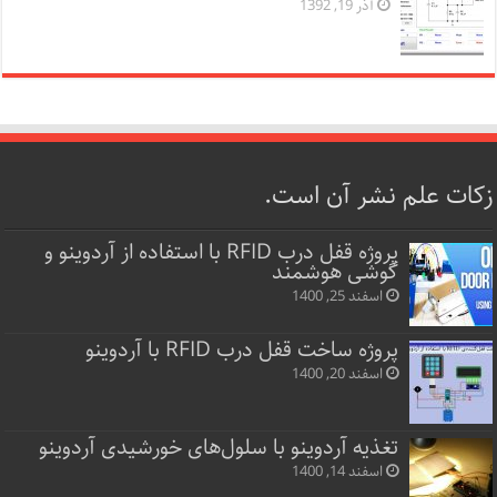
آذر 19, 1392
زکات علم نشر آن است.
پروژه قفل‌ درب RFID با استفاده از آردوینو و
گوشی هوشمند
اسفند 25, 1400
پروژه ساخت قفل‌ درب RFID با آردوینو
اسفند 20, 1400
تغذیه آردوینو با سلول‌های خورشیدی آردوینو
اسفند 14, 1400