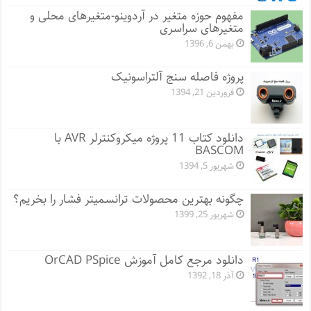
مفهوم حوزه متغیر در آردوینو-متغیرهای محلی و
متغیرهای سراسری
بهمن 6, 1396
پروژه فاصله سنج آلتراسونیک
فروردین 21, 1394
دانلود کتاب 11 پروژه میکروکنترلر AVR با
BASCOM
شهریور 5, 1394
چگونه بهترین محصولات ترانسمیتر فشار را بخریم؟
شهریور 25, 1399
دانلود مرجع کامل آموزش OrCAD PSpice
آذر 18, 1392