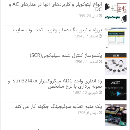
انواع اپتوکوپلر و کاربردهای آنها در مدارهای AC و
DC
آبان 20, 1399
پروژه مانيتورينگ دما و رطوبت تحت وب سایت
اسفند 17, 1394
یکسوساز کنترل شده سیلیکونی(SCR)
اسفند 11, 1396
راه اندازی واحد ADC میکروکنترلر stm32f4xx و
نمونه برداری با نرخ مشخص
شهریور 10, 1397
یک منبع تغذیه سوئیچینگ چگونه کار می کند
بهمن 6, 1396